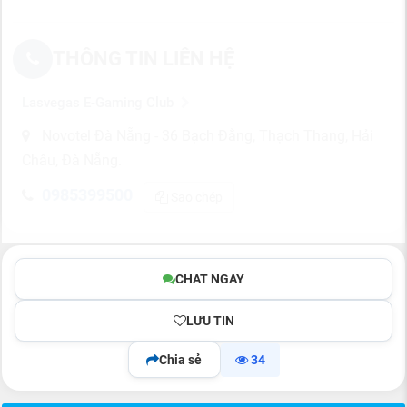
THÔNG TIN LIÊN HỆ
Lasvegas E-Gaming Club
Novotel Đà Nẵng - 36 Bạch Đằng, Thạch Thang, Hải
Châu, Đà Nẵng.
0985399500
Sao chép
CHAT NGAY
LƯU TIN
Chia sẻ
34