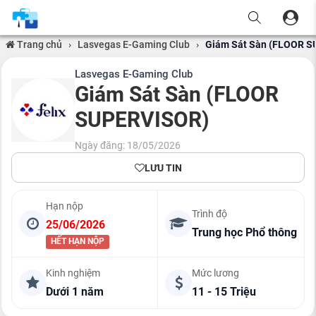
Trang chủ
›
Lasvegas E-Gaming Club
›
Giám Sát Sàn (FLOOR 
Lasvegas E-Gaming Club
Giám Sát Sàn (FLOOR
SUPERVISOR)
Ngày đăng: 18/05/2026
LƯU TIN
Hạn nộp
Trình độ
25/06/2026
Trung học Phổ thông
HẾT HẠN NỘP
Kinh nghiệm
Mức lương
Dưới 1 năm
11 - 15 Triệu