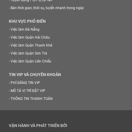
-
Tuyển dụng PG/PB, Lễ Tân
-
Bán thời gian, thời vụ, tuyển nhanh trong ngày
KHU VỰC PHỔ BIẾN
-
Việc làm Đà Nẵng
-
Việc làm Quận Hải Châu
-
Việc làm Quận Thanh Khê
-
Việc làm Quận Sơn Trà
-
Việc làm Quận Liên Chiểu
TIN VIP VÀ CHUYỂN KHOẢN
-
PHÍ ĐĂNG TIN VIP
-
MÔ TẢ VỊ TRÍ ĐẶT VIP
-
THÔNG TIN THANH TOÁN
VẬN HÀNH VÀ PHÁT TRIỂN BỞI