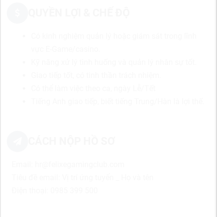
QUYỀN LỢI & CHẾ ĐỘ
Có kinh nghiệm quản lý hoặc giám sát trong lĩnh
vực E-Game/casino.
Kỹ năng xử lý tình huống và quản lý nhân sự tốt.
Giao tiếp tốt, có tinh thần trách nhiệm.
Có thể làm việc theo ca, ngày Lễ/Tết
Tiếng Anh giao tiếp, biết tiếng Trung/Hàn là lợi thế.
CÁCH NỘP HỒ SƠ
Email: hr@felixegamingclub.com
Tiêu đề email: Vị trí ứng tuyển _ Họ và tên
Điện thoại: 0985 399 500