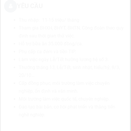
YÊU CẦU
Thu nhập: 11-15 triệu/ tháng
Tham gia BHXH, BHYT, BHTN, Công đoàn theo quy
định sau thời gian thử việc.
Hỗ trợ bữa ăn 35.000 đồng/ca.
Phụ cấp ca đêm và tiền TIP.
Làm việc ngày Lễ/Tết hưởng lương hệ số 3.
Thưởng tháng 13, Lễ/Tết, sinh nhật, hiếu/hỷ, 8/3,
20/10…
Cấp đồng phục, môi trường làm việc chuyên
nghiệp, ổn định và văn minh.
Môi trường làm việc quốc tế, chuyên nghiệp.
Đào tạo bài bản, cơ hội phát triển và thăng tiến
nghề nghiệp.