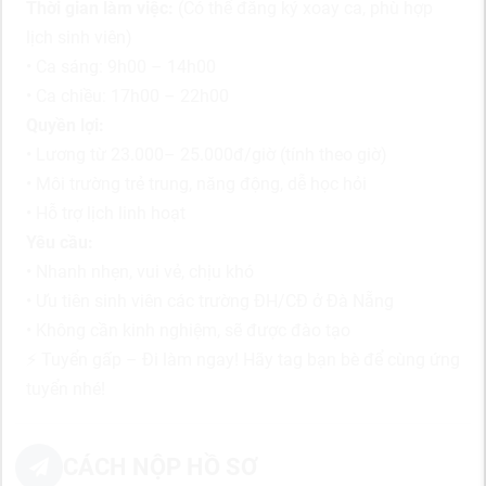
Thời gian làm việc:
(Có thể đăng ký xoay ca, phù hợp
lịch sinh viên)
• Ca sáng: 9h00 – 14h00
• Ca chiều: 17h00 – 22h00
Quyền lợi:
• Lương từ 23.000– 25.000đ/giờ (tính theo giờ)
• Môi trường trẻ trung, năng động, dễ học hỏi
• Hỗ trợ lịch linh hoạt
Yêu cầu:
• Nhanh nhẹn, vui vẻ, chịu khó
• Ưu tiên sinh viên các trường ĐH/CĐ ở Đà Nẵng
• Không cần kinh nghiệm, sẽ được đào tạo
⚡ Tuyển gấp – Đi làm ngay! Hãy tag bạn bè để cùng ứng
tuyển nhé!
CÁCH NỘP HỒ SƠ