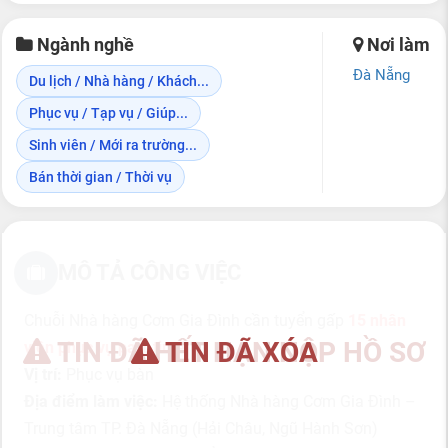
Ngành nghề
Nơi làm
Đà Nẵng
Du lịch / Nhà hàng / Khách...
Phục vụ / Tạp vụ / Giúp...
Sinh viên / Mới ra trường...
Bán thời gian / Thời vụ
MÔ TẢ CÔNG VIỆC
Chuỗi Nhà hàng Cơm Gia Đình cần tuyển gấp
15 nhân
TIN ĐÃ HẾT HẠN NỘP HỒ SƠ
TIN ĐÃ XÓA
viên phục vụ part-time
Vị trí:
Phục vụ bàn
Địa điểm làm việc:
Hệ thống Nhà hàng Cơm Gia Đình –
Trung tâm TP. Đà Nẵng (Hải Châu, Ngũ Hành Sơn)