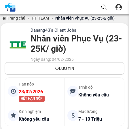
Trang chủ
›
HT TEAM
›
Nhân viên Phục Vụ (23-25K/ giờ)
Danang43's Client Jobs
Nhân viên Phục Vụ (23-
25K/ giờ)
Ngày đăng: 04/02/2026
LƯU TIN
Hạn nộp
Trình độ
28/02/2026
Không yêu cầu
HẾT HẠN NỘP
Kinh nghiệm
Mức lương
Không yêu cầu
7 - 10 Triệu