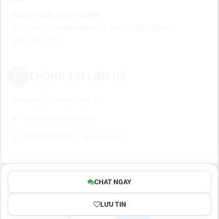
CÁCH THỨC ỨNG TUYỂN
Ứng viên quan tâm đăng ký liên hệ SĐT/Zalo:
0977.081.121
THÔNG TIN LIÊN HỆ
Danang43's Client Jobs
Thành Phố Đà Nẵng
0909470158
Sao chép
CHAT NGAY
LƯU TIN