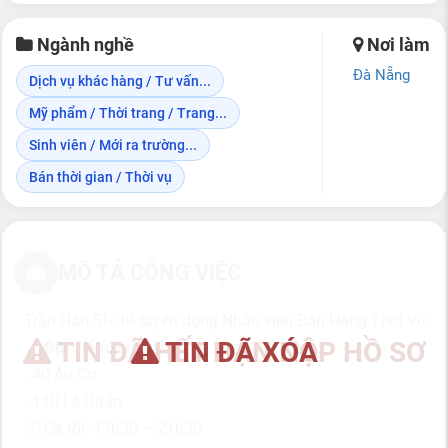
Ngành nghề
Nơi làm
Đà Nẵng
Dịch vụ khác hàng / Tư vấn...
Mỹ phẩm / Thời trang / Trang...
Sinh viên / Mới ra trường...
Bán thời gian / Thời vụ
MÔ TẢ CÔNG VIỆC
Trần Hân SHOP tuyển dụng Nhân viên Bán Hàng Thời Vụ
TIN ĐÃ HẾT HẠN NỘP HỒ SƠ
TIN ĐÃ XÓA
📍 Địa điểm làm việc:
. 40 Âu Cơ
. 110 Lê Duẩn
🕒 Ca tối: 17h30 – 21h30