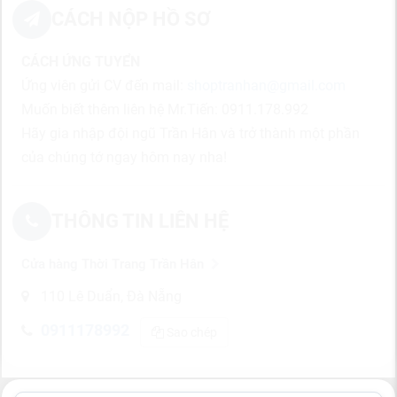
CÁCH NỘP HỒ SƠ
CÁCH ỨNG TUYỂN
Ứng viên gửi CV đến mail:
shoptranhan@gmail.com
Muốn biết thêm liên hệ Mr.Tiến: 0911.178.992
Hãy gia nhập đội ngũ Trần Hân và trở thành một phần
của chúng tớ ngay hôm nay nha!
THÔNG TIN LIÊN HỆ
Cửa hàng Thời Trang Trần Hân
110 Lê Duẩn, Đà Nẵng
0911178992
Sao chép