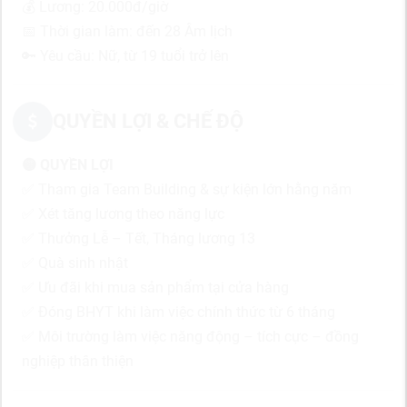
💰 Lương: 20.000đ/giờ
📅 Thời gian làm: đến 28 Âm lịch
🔑 Yêu cầu: Nữ, từ 19 tuổi trở lên
QUYỀN LỢI & CHẾ ĐỘ
🟡 QUYỀN LỢI
✅ Tham gia Team Building & sự kiện lớn hằng năm
✅ Xét tăng lương theo năng lực
✅ Thưởng Lễ – Tết, Tháng lương 13
✅ Quà sinh nhật
✅ Ưu đãi khi mua sản phẩm tại cửa hàng
✅ Đóng BHYT khi làm việc chính thức từ 6 tháng
✅ Môi trường làm việc năng động – tích cực – đồng
nghiệp thân thiện