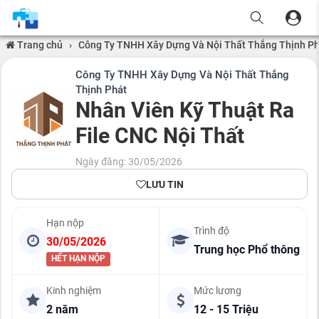
Trang chủ
›
Công Ty TNHH Xây Dựng Và Nội Thất Thắng Thịnh Ph
Công Ty TNHH Xây Dựng Và Nội Thất Thắng
Thịnh Phát
Nhân Viên Kỹ Thuật Ra
File CNC Nội Thất
Ngày đăng: 30/05/2026
LƯU TIN
Hạn nộp
Trình độ
30/05/2026
Trung học Phổ thông
HẾT HẠN NỘP
Kinh nghiệm
Mức lương
2 năm
12 - 15 Triệu