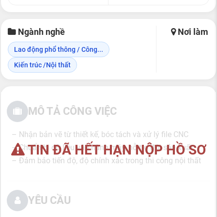
Ngành nghề
Nơi làm
Lao động phổ thông / Công...
Kiến trúc /Nội thất
MÔ TẢ CÔNG VIỆC
– Nhận bản vẽ từ thiết kế, bóc tách và xử lý file CNC
TIN ĐÃ HẾT HẠN NỘP HỒ SƠ
– Chuẩn bị dữ liệu vận hành máy, hỗ trợ đội sản xuất
– Đảm bảo tiến độ, độ chính xác trong thi công nội thất
YÊU CẦU