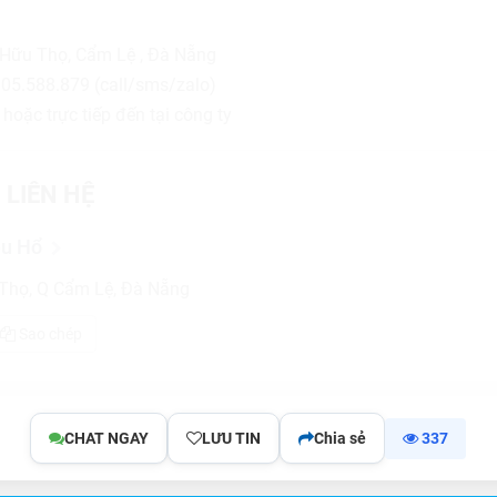
 Hữu Thọ, Cẩm Lệ , Đà Nẵng
0905.588.879 (call/sms/zalo)
hoặc trực tiếp đến tại công ty
 LIÊN HỆ
ệu Hổ
Thọ, Q Cẩm Lệ, Đà Nẵng
Sao chép
CHAT NGAY
LƯU TIN
Chia sẻ
337