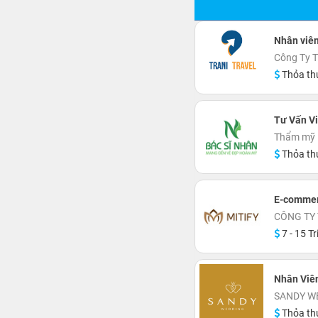
Nhân viên
Công Ty T
Thỏa th
Tư Vấn V
Thẩm mỹ 
Thỏa th
E-commer
CÔNG TY 
7 - 15 Tr
Nhân Viê
SANDY W
Thỏa th