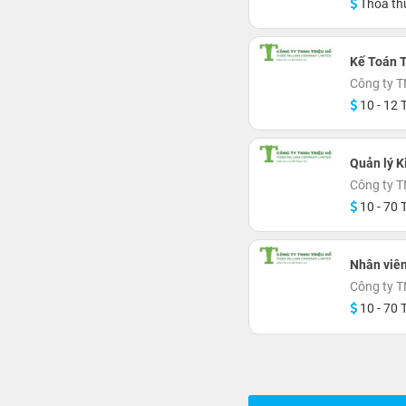
Thỏa th
Kế Toán 
Công ty T
10 - 12 T
Quản lý 
Công ty T
10 - 70 T
Nhân viê
Công ty T
10 - 70 T