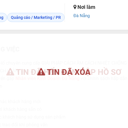
Nơi làm
Đà Nẵng
ng
Quảng cáo / Marketing / PR
G VIỆC
 Hổ chuyên cung cấp GIẢI PHÁP CÁCH ÂM CÁCH NHIỆT CHỐNG
TIN ĐÃ HẾT HẠN NỘP HỒ SƠ
TIN ĐÃ XÓA
H | SÀN. Xem chi tiết tại www.trieuho.vn
uyển gấp
Nhân viên Kinh Doanh Đà Nẵng
vơi chính sách hấp dẫn
n
thác khách hàng mới
rì khách hàng sẵn có
ục khách hàng sử dụng sản phẩm
 trao đổi khi phỏng vấn