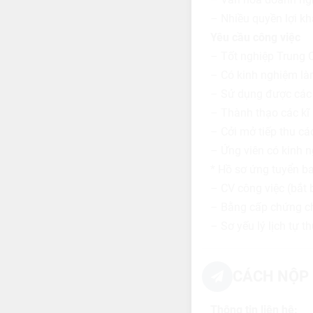
– Nhiều quyền lợi kh
Yêu cầu công việc
– Tốt nghiệp Trung 
– Có kinh nghiệm làm
– Sử dụng được các 
– Thành thạo các kĩ
– Cởi mở tiếp thu cá
– Ứng viên có kinh n
* Hồ sơ ứng tuyển ba
– CV công việc (bắt 
– Bằng cấp chứng ch
– Sơ yếu lý lịch tự 
CÁCH NỘP 
Thông tin liên hệ: