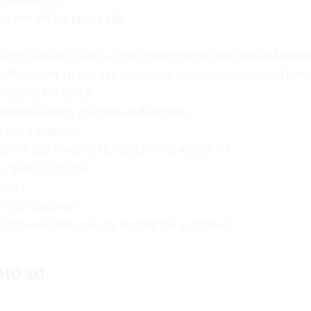
ác trao đổi khi phỏng vấn
Cấp/ Cao Đẳng/ Đại học các ngành Quản trị kinh doanh, Market
 Nhân viên Tư vấn bán hàng/ kinh doanh/ hoặc các vị trí liên 
công cụ MS Office
 năng bán hàng, giao tiếp và đàm phán
c góp ý phản hồi
ghiệm bán hàng dự án, công trình là một lợi thế
o gồm: CV full bộ
buộc)
ỉ (bổ sung sau)
thuật có xác nhận của địa phương (bổ sung sau)
HỒ SƠ