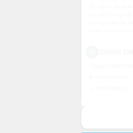
Tên liên hệ: Mr Quân
Địa chỉ: 851 Nguyễn
Điện thoại liên hệ: 
Email:
hr@trieuho.vn
THÔNG TIN
Công ty TNHH Tri
851 Nguyễn Hữu 
0905588879