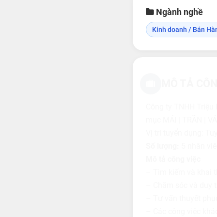
Ngành nghề
Kinh doanh / Bán Hà
MÔ TẢ CÔN
Công ty TNHH Triệu
mục MÁI | TRẦN | VÁC
Vị trí tuyển dụng: T
Số lượng:
5 nhân viê
Mô tả công việc
– Tìm kiếm và khai 
– Chăm sóc và duy t
– Tư vấn thuyết ph
– Các công việc khác