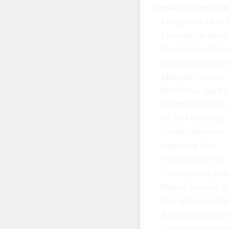
Quyền lợi được hưở
– Lương vị trí + hoa 
– Làm việc tại văn 
– Được không phân b
– Môi trường chuyên
– Miễn phí đào tạo
– BHXH theo quy địn
– Hỗ trợ data khách
– Hỗ trợ Marketing
– Cơ hội thăng tiến
– Nghỉ phép năm
– Thưởng tháng 13, 1
– Thưởng nóng, thưở
– Nghỉ lễ theo quy đ
– Bảo hiểm sức khỏ
– Sản phẩm đa dạn
– Văn hóa doanh ngh