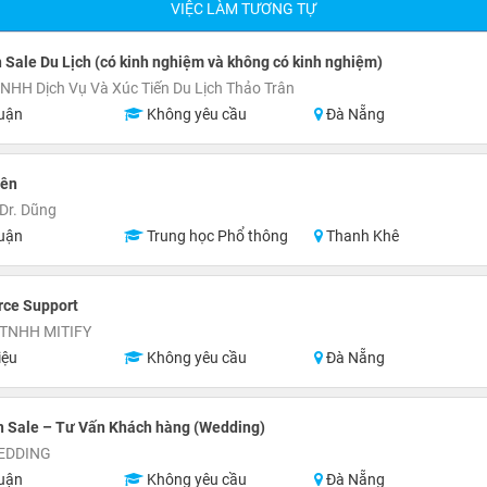
VIỆC LÀM TƯƠNG TỰ
 Sale Du Lịch (có kinh nghiệm và không có kinh nghiệm)
NHH Dịch Vụ Và Xúc Tiến Du Lịch Thảo Trân
uận
Không yêu cầu
Đà Nẵng
iên
Dr. Dũng
uận
Trung học Phổ thông
Thanh Khê
ce Support
TNHH MITIFY
iệu
Không yêu cầu
Đà Nẵng
n Sale – Tư Vấn Khách hàng (Wedding)
EDDING
uận
Không yêu cầu
Đà Nẵng