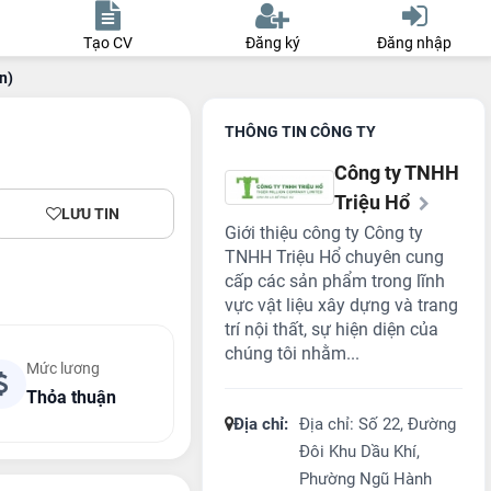
Tạo CV
Đăng ký
Đăng nhập
n)
THÔNG TIN CÔNG TY
Công ty TNHH
Triệu Hổ
LƯU TIN
Giới thiệu công ty Công ty
TNHH Triệu Hổ chuyên cung
cấp các sản phẩm trong lĩnh
vực vật liệu xây dựng và trang
trí nội thất, sự hiện diện của
chúng tôi nhằm...
Mức lương
Thỏa thuận
Địa chỉ:
Địa chỉ: Số 22, Đường
Đôi Khu Dầu Khí,
Phường Ngũ Hành