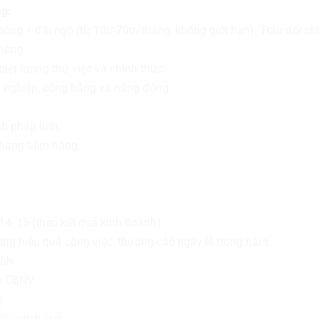
ng:
hồng + đãi ngộ (từ 10tr-70tr/tháng, không giới hạn): Trao đổi chi
phòng
iệt lương thử việc và chính thức
 nghiệp, công bằng và năng động.
h pháp luật.
 hàng tiềm năng
4, 15 (theo kết quả kinh doanh)
ng hiệu quả công việc, thưởng các ngày lễ trong năm.
ịnh
e CBNV
g
iệp tích cực