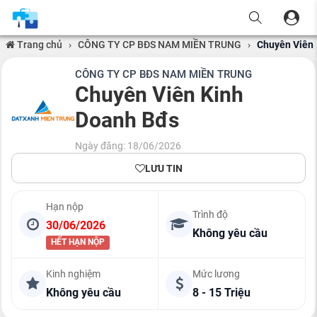
Trang chủ
›
CÔNG TY CP BĐS NAM MIỀN TRUNG
›
Chuyên Viên 
CÔNG TY CP BĐS NAM MIỀN TRUNG
Chuyên Viên Kinh
Doanh Bđs
Ngày đăng: 18/06/2026
LƯU TIN
Hạn nộp
Trình độ
30/06/2026
Không yêu cầu
HẾT HẠN NỘP
Kinh nghiệm
Mức lương
Không yêu cầu
8 - 15 Triệu