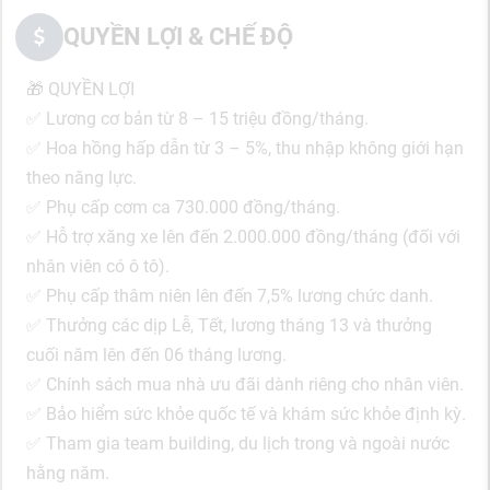
QUYỀN LỢI & CHẾ ĐỘ
🎁 QUYỀN LỢI
✅ Lương cơ bản từ 8 – 15 triệu đồng/tháng.
✅ Hoa hồng hấp dẫn từ 3 – 5%, thu nhập không giới hạn
theo năng lực.
✅ Phụ cấp cơm ca 730.000 đồng/tháng.
✅ Hỗ trợ xăng xe lên đến 2.000.000 đồng/tháng (đối với
nhân viên có ô tô).
✅ Phụ cấp thâm niên lên đến 7,5% lương chức danh.
✅ Thưởng các dịp Lễ, Tết, lương tháng 13 và thưởng
cuối năm lên đến 06 tháng lương.
✅ Chính sách mua nhà ưu đãi dành riêng cho nhân viên.
✅ Bảo hiểm sức khỏe quốc tế và khám sức khỏe định kỳ.
✅ Tham gia team building, du lịch trong và ngoài nước
hằng năm.