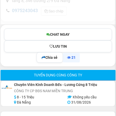
tầng 8, 346 đường 2/9 Đà Nẵng
0975243043
Sao chép
CHAT NGAY
LƯU TIN
Chia sẻ
21
TUYỂN DỤNG CÙNG CÔNG TY
Chuyên Viên Kinh Doanh Bđs - Lương Cứng 8 Triệu
CÔNG TY CP BĐS NAM MIỀN TRUNG
8 - 15 Triệu
Không yêu cầu
Đà Nẵng
31/08/2026