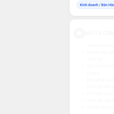
Kinh doanh / Bán Hà
MÔ TẢ CÔN
Tham mưu cho B
Nghiên cứu, xâ
nhân sự.
Chịu trách nhi
công ty.
Điều phối các h
Đánh giá kết qu
Phối hợp cùng 
Theo dõi, cập 
Chi tiết công v