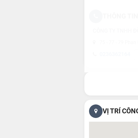
THÔNG TIN
CÔNG TY TNHH Đ
75 - 77 - 79 Phan
0236362164
VỊ TRÍ CÔN