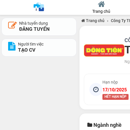
Trang chủ
Trang chủ
›
Công Ty T
Nhà tuyển dụng
ĐĂNG TUYỂN
C
Người tìm việc
T
TẠO CV
Ng
Hạn nộp
17/10/2025
HẾT HẠN NỘP
Ngành nghề