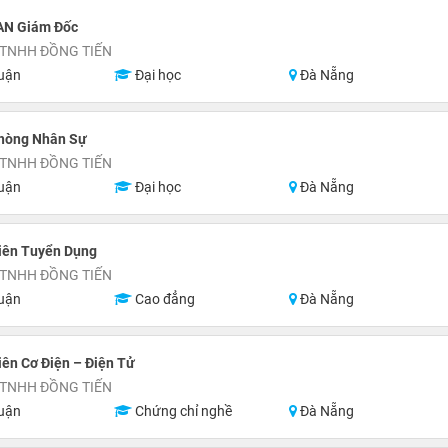
AN Giám Đốc
 TNHH ĐỒNG TIẾN
uận
Đại học
Đà Nẵng
hòng Nhân Sự
 TNHH ĐỒNG TIẾN
uận
Đại học
Đà Nẵng
iên Tuyển Dụng
 TNHH ĐỒNG TIẾN
uận
Cao đẳng
Đà Nẵng
ên Cơ Điện – Điện Tử
 TNHH ĐỒNG TIẾN
uận
Chứng chỉ nghề
Đà Nẵng