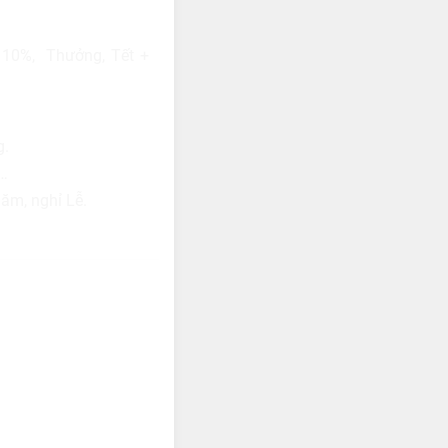
 10%, Thưởng, Tết +
g.
,…
ăm, nghỉ Lễ.