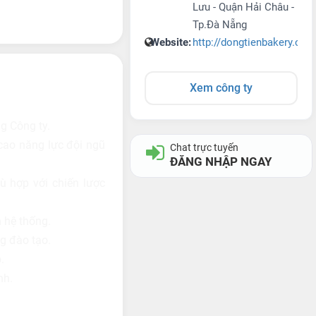
Lưu - Quận Hải Châu -
Tp.Đà Nẵng
Website:
http://dongtienbakery.co
Xem công ty
g Công ty.
cao năng lực đội ngũ
Chat trực tuyến
ĐĂNG NHẬP NGAY
ù hợp với chiến lược
n hệ thống.
ng đào tạo.
.
nh.