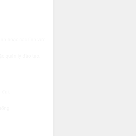
anh hoặc các lĩnh vực
ặc quản lý đào tạo.
 đại.
uống.