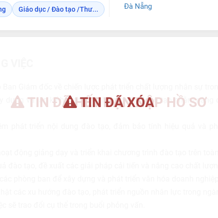
Đà Nẵng
ng
Giáo dục / Đào tạo /Thư...
G VIỆC
an Giám đốc về chiến lược phát triển chất lượng nhân sự tron
TIN ĐÃ HẾT HẠN NỘP HỒ SƠ
TIN ĐÃ XÓA
y dựng và lập kế hoạch các chương trình đào tạo nhằm nâng 
ệm phát triển nội dung đào tạo, đảm bảo tính hiệu quả và ph
oạt động giảng dạy và triển khai chương trình đào tạo trên toà
ả đào tạo, đề xuất các giải pháp cải tiến và nâng cao chất lượ
các phòng ban để xây dựng và phát triển văn hóa doanh nghiệp
nhật các xu hướng đào tạo, phát triển nguồn nhân lực trong ngà
iệc sẽ trao đổi cụ thể trong buổi phỏng vấn.