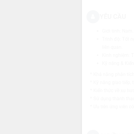
YÊU CẦU
Giới tính: Nam.
Trình độ: Tốt 
liên quan.
Kinh nghiệm: T
Kỹ năng & Kiến
* Khả năng phân tích
* Kỹ năng giao tiếp, t
* Kiến thức về xu hư
* Sử dụng thành thạ
* Ưu tiên ứng viên c