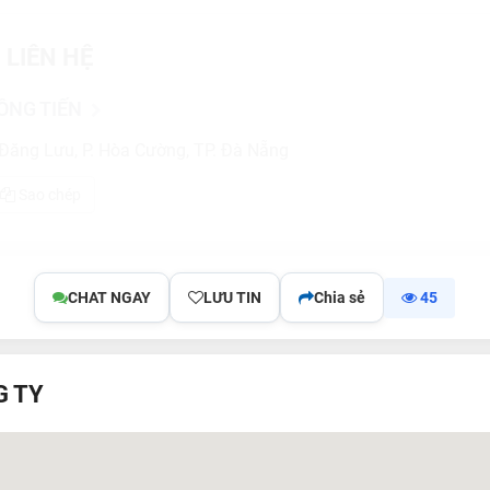
 LIÊN HỆ
ỒNG TIẾN
 Đăng Lưu, P. Hòa Cường, TP. Đà Nẵng
Sao chép
CHAT NGAY
LƯU TIN
Chia sẻ
45
G TY