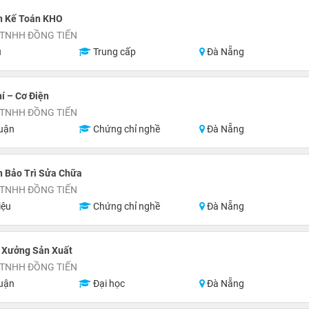
n Kế Toán KHO
 TNHH ĐỒNG TIẾN
u
Trung cấp
Đà Nẵng
í – Cơ Điện
 TNHH ĐỒNG TIẾN
uận
Chứng chỉ nghề
Đà Nẵng
n Bảo Trì Sửa Chữa
 TNHH ĐỒNG TIẾN
iệu
Chứng chỉ nghề
Đà Nẵng
 Xưởng Sản Xuất
 TNHH ĐỒNG TIẾN
uận
Đại học
Đà Nẵng