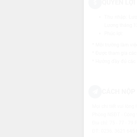
QUYỀN LỢI
Thu nhập: Lươ
Lương tháng 1
Phúc lợi:
* Môi trường làm việ
* Được tham gia các 
* Hưởng đầy đủ các 
CÁCH NỘP 
Mọi chi tiết vui lòng l
Phòng NSĐT - Công 
Địa chỉ: 75 - 77 - 7
ĐT: 0236. 3621 645 