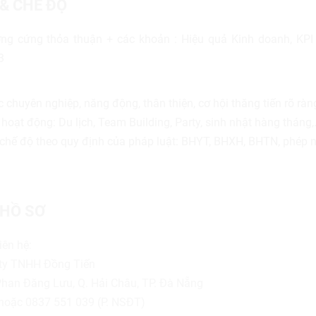
 & CHẾ ĐỘ
ng cứng thỏa thuận + các khoản : Hiệu quả Kinh doanh, KPI
3
c chuyên nghiệp, năng động, thân thiện, cơ hội thăng tiến rõ ràn
hoạt động: Du lịch, Team Building, Party, sinh nhật hàng tháng
chế độ theo quy định của pháp luật: BHYT, BHXH, BHTN, phép n
HỒ SƠ
iên hệ:
ty TNHH Đồng Tiến
9 Phan Đăng Lưu, Q. Hải Châu, TP. Đà Nẵng
hoặc 0837 551 039 (P. NSĐT)