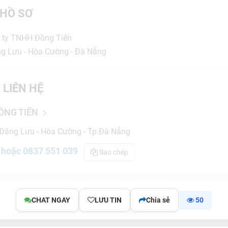
HỒ SƠ
 ty TNHH Đồng Tiến
ng Lưu - Hòa Cường - Đà Nẵng
 LIÊN HỆ
ỒNG TIẾN
 Đăng Lưu - Hòa Cường - Tp.Đà Nẵng
 hoặc 0837 551 039
Sao chép
CHAT NGAY
LƯU TIN
Chia sẻ
50