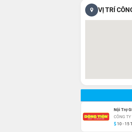
VỊ TRÍ CÔN
Nội Trợ G
CÔNG TY
10 - 15 T