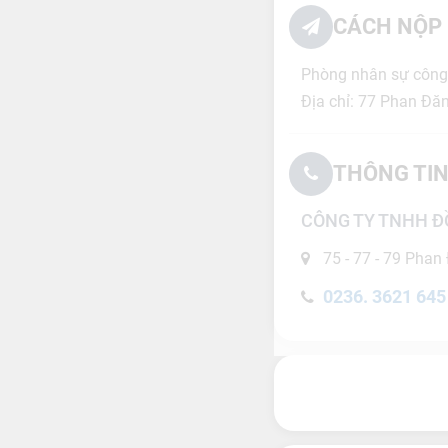
CÁCH NỘP 
Phòng nhân sự công
Địa chỉ: 77 Phan Đă
THÔNG TIN
CÔNG TY TNHH Đ
75 - 77 - 79 Phan
0236. 3621 645