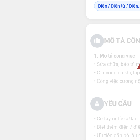
Điện / Điện tử / Điện..
MÔ TẢ CÔN
1. Mô tả công việc
• Sửa chữa, bảo trì m
• Gia công cơ khí, lắp 
• Công việc xưởng nộ
YÊU CẦU
• Có tay nghề cơ khí
• Biết thêm điện / điệ
• Ưu tiên gắn bó lâu 