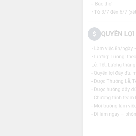
- Bậc thợ
• Từ 3/7 đến 6/7 (xét
QUYỀN LỢI
• Làm việc 8h/ngày 
• Lương: Lương: theo
Lễ, Tết, Lương tháng
- Quyền lợi đầy đủ, 
- Được Thưởng Lễ, T
- Được hưởng đầy đủ
- Chương trình team 
- Môi trường làm việc
- Đi làm ngay – phỏn