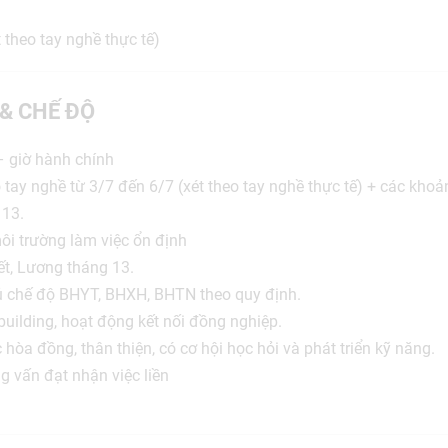
 theo tay nghề thực tế)
 & CHẾ ĐỘ
– giờ hành chính
 tay nghề từ 3/7 đến 6/7 (xét theo tay nghề thực tế) + các kho
 13.
môi trường làm việc ổn định
ết, Lương tháng 13.
 chế độ BHYT, BHXH, BHTN theo quy định.
building, hoạt động kết nối đồng nghiệp.
 hòa đồng, thân thiện, có cơ hội học hỏi và phát triển kỹ năng.
g vấn đạt nhận việc liền