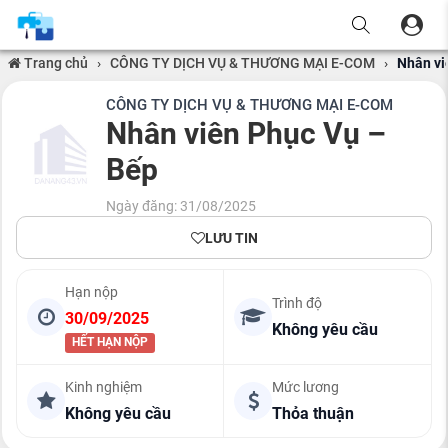
Trang chủ
›
CÔNG TY DỊCH VỤ & THƯƠNG MẠI E-COM
›
Nhân vi
CÔNG TY DỊCH VỤ & THƯƠNG MẠI E-COM
Nhân viên Phục Vụ –
Bếp
Ngày đăng: 31/08/2025
LƯU TIN
Hạn nộp
Trình độ
30/09/2025
Không yêu cầu
HẾT HẠN NỘP
Kinh nghiệm
Mức lương
Không yêu cầu
Thỏa thuận