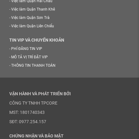
-
Việc làm Quận Hải Châu
-
Việc làm Quận Thanh Khê
-
Việc làm Quận Sơn Trà
-
Việc làm Quận Liên Chiểu
TIN VIP VÀ CHUYỂN KHOẢN
-
PHÍ ĐĂNG TIN VIP
-
MÔ TẢ VỊ TRÍ ĐẶT VIP
-
THÔNG TIN THANH TOÁN
VẬN HÀNH VÀ PHÁT TRIỂN BỞI
CÔNG TY TNHH TPCORE
MST: 1801740343
SĐT: 0977.254.157
CHỨNG NHẬN VÀ BẢO MẬT