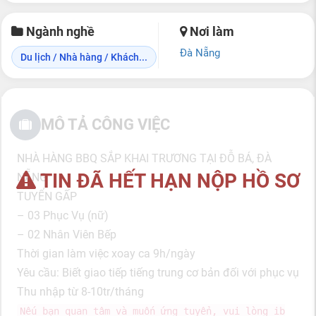
Ngành nghề
Nơi làm
Đà Nẵng
Du lịch / Nhà hàng / Khách...
MÔ TẢ CÔNG VIỆC
NHÀ HÀNG BBQ SẮP KHAI TRƯƠNG TẠI ĐỖ BÁ, ĐÀ
TIN ĐÃ HẾT HẠN NỘP HỒ SƠ
NẴNG
TUYỂN GẤP
– 03 Phục Vụ (nữ)
– 02 Nhân Viên Bếp
Thời gian làm việc xoay ca 9h/ngày
Yêu cầu: Biết giao tiếp tiếng trung cơ bản đối với phục vụ
Thu nhập từ 8-10tr/tháng
Nếu bạn quan tâm và muốn ứng tuyển, vui lòng ib