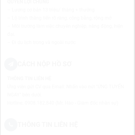
QUYỀN LỢI CHUNG
– Lương cơ bản 13 triệu/ tháng + thưởng
– Lộ trình thăng tiến rõ ràng, công bằng, rộng mở
– Môi trường làm việc chuyên nghiệp, năng động, hiện
đại.
– Đi du lịch trong và ngoài nước
CÁCH NỘP HỒ SƠ
THÔNG TIN LIÊN HỆ
Ứng viên gửi CV qua Email: Nhấn vào nút "ỨNG TUYỂN
NGAY" bên dưới.
Hotline: 0908.182.840 (Mr. Hào - Giám đốc nhân sự)
THÔNG TIN LIÊN HỆ