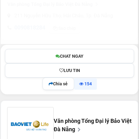
Văn phòng Tổng Đại lý Bảo Việt Đà Nẵng
211 Nguyễn Hữu Thọ, Hải Châu, Tp. Đà Nẵng
0090818284
Sao chép
CHAT NGAY
LƯU TIN
Chia sẻ
154
Văn phòng Tổng Đại lý Bảo Việt
Đà Nẵng