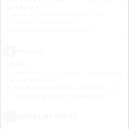
bảo hiểm xảy ra
– Làm việc nhóm, hỗ trợ thành viên trong nhóm.
– Định hướng tư vấn doanh nghiệp
– Xử lý, hồ sơ, hợp đồng cho khách hàng
YÊU CẦU
YÊU CẦU
– Nam/Nữ Tuổi từ 22 trở lên có thái độ làm việc tích cực;
tinh thần cầu tiến cao
– Không cần kinh nghiệm (Công ty sẽ đào tạo từ A – Z)
– Nhanh nhẹn, chịu khó học hỏi và siêng năng
QUYỀN LỢI & CHẾ ĐỘ