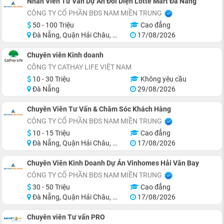
Nhân Viên Tư Vấn Dự Án Đối Diện Lotte Mart Đà Nẵng
CÔNG TY CỔ PHẦN BĐS NAM MIỀN TRUNG
50 - 100 Triệu
Cao đẳng
Đà Nẵng, Quận Hải Châu, Quận Sơn Trà, Quận Ngũ Hành Sơn, Quận Cẩm Lệ, Khu vực lân cận Đà Nẵng
17/08/2026
Chuyên viên Kinh doanh
CÔNG TY CATHAY LIFE VIỆT NAM
10 - 30 Triệu
Không yêu cầu
Đà Nẵng
29/08/2026
Chuyên Viên Tư Vấn & Chăm Sóc Khách Hàng
CÔNG TY CỔ PHẦN BĐS NAM MIỀN TRUNG
10 - 15 Triệu
Cao đẳng
Đà Nẵng, Quận Hải Châu, Quận Sơn Trà, Quận Ngũ Hành Sơn, Quận Cẩm Lệ, Khu vực lân cận Đà Nẵng
17/08/2026
Chuyên Viên Kinh Doanh Dự Án Vinhomes Hải Vân Bay
CÔNG TY CỔ PHẦN BĐS NAM MIỀN TRUNG
30 - 50 Triệu
Cao đẳng
Đà Nẵng, Quận Hải Châu, Quận Sơn Trà, Quận Ngũ Hành Sơn, Huyện Hòa Vang, Khu vực lân cận Đà Nẵng
17/08/2026
Chuyên viên Tư vấn PRO