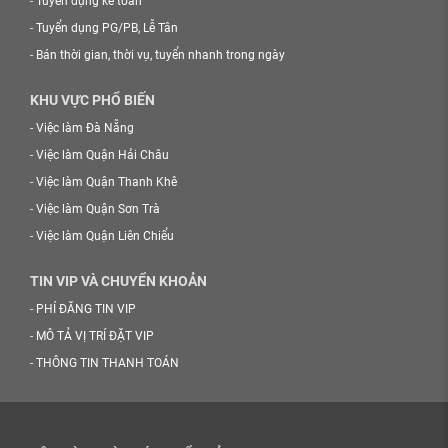
-
Tuyển dụng kế toán
-
Tuyển dụng PG/PB, Lễ Tân
-
Bán thời gian, thời vụ, tuyển nhanh trong ngày
KHU VỰC PHỔ BIẾN
-
Việc làm Đà Nẵng
-
Việc làm Quận Hải Châu
-
Việc làm Quận Thanh Khê
-
Việc làm Quận Sơn Trà
-
Việc làm Quận Liên Chiểu
TIN VIP VÀ CHUYỂN KHOẢN
-
PHÍ ĐĂNG TIN VIP
-
MÔ TẢ VỊ TRÍ ĐẶT VIP
-
THÔNG TIN THANH TOÁN