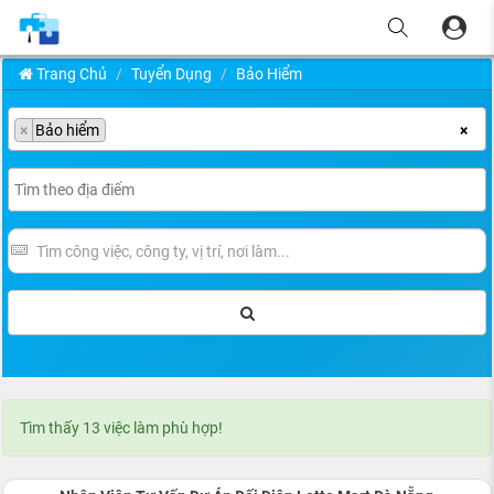
Trang Chủ
Tuyển Dụng
Bảo Hiểm
×
Bảo hiểm
×
Tìm thấy 13 việc làm phù hợp!