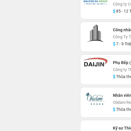
Công ty 
85 - 12 T
Công nhâ
Công Ty 
7 - 9 Tri
Phụ Bếp 
Công ty T
Thỏa th
Nhân viên
Olalani R
Thỏa th
Kỹ sư Thi