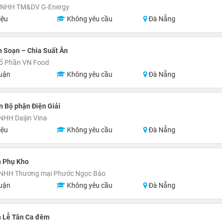
TNHH TM&DV G-Energy
iệu
Không yêu cầu
Đà Nẵng
 Soạn – Chia Suất Ăn
Cổ Phần VN Food
uận
Không yêu cầu
Đà Nẵng
 Bộ phận Điện Giải
NHH Daijin Vina
iệu
Không yêu cầu
Đà Nẵng
n Phụ Kho
TNHH Thương mại Phước Ngọc Bảo
uận
Không yêu cầu
Đà Nẵng
n Lễ Tân Ca đêm