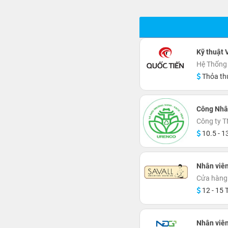
Kỹ thuật 
Hệ Thống 
Thỏa th
Công Nhâ
Công ty T
10.5 - 13
Nhân viên
Cửa hàng 
12 - 15 T
Nhân viên