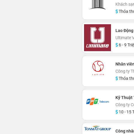
Khách sạ
Thỏa th
Lao Động
Ultimate 
6 - 9 Tri
Nhân viê
Công ty T
Thỏa th
Kỹ Thuật 
Công ty C
10 - 15 T
Công nhâ