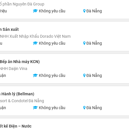
Cổ phần Nguyên Đà Group
riệu
Không yêu cầu
Đà Nẵng
n Sản xuất
TNHH Xuất Nhập Khẩu Dorado Việt Nam
ệu
Không yêu cầu
Đà Nẵng
(Bếp ăn Nhà máy KCN)
NHH Daijin Vina
uận
Không yêu cầu
Đà Nẵng
 Hành lý (Bellman)
esort & Condotel Đà Nẵng
uận
Không yêu cầu
Đà Nẵng
ết kế Điện – Nước