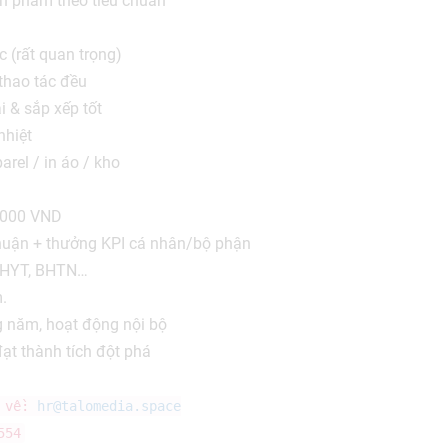
ản phẩm theo tiêu chuẩn
c (rất quan trọng)
thao tác đều
 & sắp xếp tốt
nhiệt
arel / in áo / kho
.000 VND
huận + thưởng KPI cá nhân/bộ phận
BHYT, BHTN…
.
 năm, hoạt động nội bộ
ạt thành tích đột phá
o về:
hr@talomedia.space
554