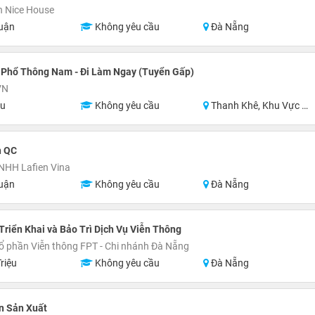
n Nice House
uận
Không yêu cầu
Đà Nẵng
 Phổ Thông Nam - Đi Làm Ngay (Tuyển Gấp)
VN
ệu
Không yêu cầu
Thanh Khê, Khu Vực Lân Cận Đà Nẵng
n QC
NHH Lafien Vina
uận
Không yêu cầu
Đà Nẵng
Triển Khai và Bảo Trì Dịch Vụ Viễn Thông
ổ phần Viễn thông FPT - Chi nhánh Đà Nẵng
riệu
Không yêu cầu
Đà Nẵng
n Sản Xuất