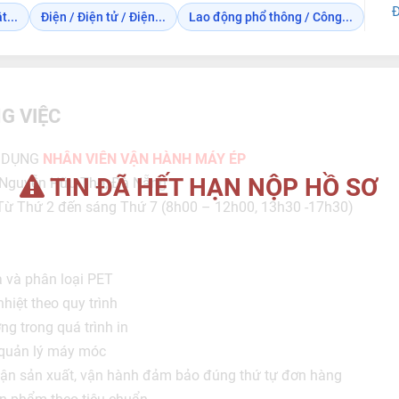
Đ
t...
Điện / Điện tử / Điện...
Lao động phổ thông / Công...
G VIỆC
N DỤNG
NHÂN VIÊN VẬN HÀNH MÁY ÉP
TIN ĐÃ HẾT HẠN NỘP HỒ SƠ
2 Nguyễn Hữu Thọ, Đà Nẵng
: Từ Thứ 2 đến sáng Thứ 7 (8h00 – 12h00, 13h30 -17h30)
a và phân loại PET
iệt theo quy trình
ng trong quá trình in
à quản lý máy móc
hận sản xuất, vận hành đảm bảo đúng thứ tự đơn hàng