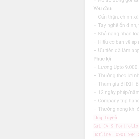
– Hỗ trợ đóng gói s
Yêu cầu:
– Cẩn thận, chính xá
– Tay nghề ổn định, 
– Khả năng phân loại
– Hiểu cơ bản về ép 
– Ưu tiên đã làm app
Phúc lợi
– Lương Upto 9.000
– Thưởng theo lợi n
– Tham gia BHXH, 
– 12 ngày phép/năm
– Company trip hàng
– Thưởng nóng khi đ
Ứng tuyển
Gửi CV & Portfoli
Hotline: 0901 994 