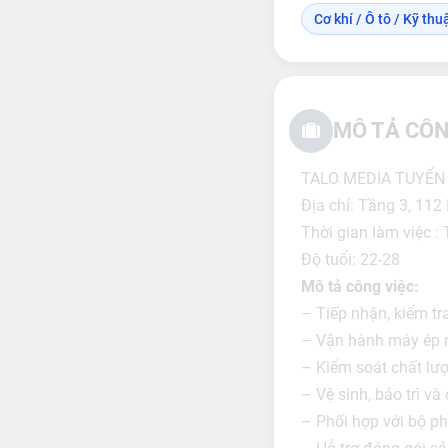
Cơ khí / Ô tô / Kỹ thuậ
MÔ TẢ CÔN
TALO MEDIA TUYỂ
Địa chỉ: Tầng 3, 11
Thời gian làm việc 
Độ tuổi: 22-28
Mô tả công việc:
– Tiếp nhận, kiểm tr
– Vận hành máy ép nh
– Kiểm soát chất lượ
– Vệ sinh, bảo trì v
– Phối hợp với bộ p