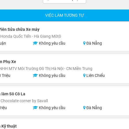
VIỆC LÀM TƯƠNG TỰ
Viên Sửa chữa Xe máy
Honda Quốc Tiến - Hà Giang Môtô
uận
Không yêu cầu
Đà Nẵng
n Phụ Xe
NHH MTV Môi Trường Đô Thị Hà Nội - CN Miền Trung
 Triệu
Không yêu cầu
Liên Chiểu
 làm Sô Cô La
Chocolate corner by Savall
riệu
Không yêu cầu
Đà Nẵng
 Kỹ thuật