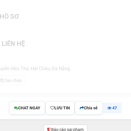
HỒ SƠ
 LIÊN HỆ
uyễn Hữu Thọ, Hải Châu, Đà Nẵng
Sao chép
CHAT NGAY
LƯU TIN
Chia sẻ
47
Báo cáo sai phạm