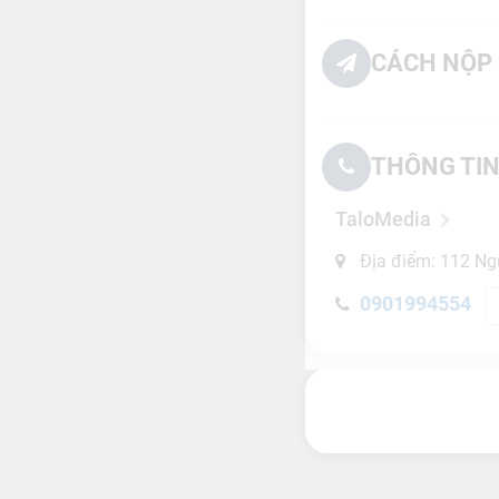
CÁCH NỘP 
THÔNG TIN
TaloMedia
Địa điểm: 112 Ng
0901994554