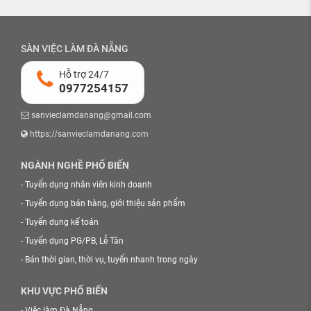
SÀN VIỆC LÀM ĐÀ NẴNG
Hỗ trợ 24/7
0977254157
sanvieclamdanang@gmail.com
https://sanvieclamdanang.com
NGÀNH NGHỀ PHỔ BIẾN
-
Tuyển dụng nhân viên kinh doanh
-
Tuyển dụng bán hàng, giới thiệu sản phẩm
-
Tuyển dụng kế toán
-
Tuyển dụng PG/PB, Lễ Tân
-
Bán thời gian, thời vụ, tuyển nhanh trong ngày
KHU VỰC PHỔ BIẾN
-
Việc làm Đà Nẵng