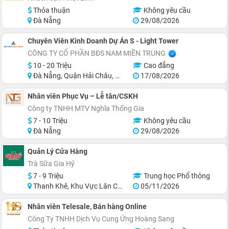
Thỏa thuận
Không yêu cầu
Đà Nẵng
29/08/2026
Chuyên Viên Kinh Doanh Dự Án S - Light Tower
CÔNG TY CỔ PHẦN BĐS NAM MIỀN TRUNG
10 - 20 Triệu
Cao đẳng
Đà Nẵng, Quận Hải Châu, Quận Ngũ Hành Sơn, Quận Cẩm Lệ, Khu vực lân cận Đà Nẵng
17/08/2026
Nhân viên Phục Vụ – Lễ tân/CSKH
Công ty TNHH MTV Nghĩa Thống Gia
7 - 10 Triệu
Không yêu cầu
Đà Nẵng
29/08/2026
Quản Lý Cửa Hàng
Trà Sữa Gia Hỷ
7 - 9 Triệu
Trung học Phổ thông
Thanh Khê, Khu Vực Lân Cận Đà Nẵng
05/11/2026
Nhân viên Telesale, Bán hàng Online
Công Ty TNHH Dịch Vụ Cung Ứng Hoàng Sang