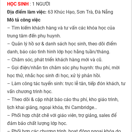
HỌC SINH
: 1 NGƯỜI
Địa điểm làm việc:
63 Khúc Hạo, Sơn Trà, Đà Nẵng
Mô tả công việc
– Tìm kiếm khách hàng và tư vấn các khóa học của
trung tâm đến phụ huynh.
– Quản lý hồ sơ & danh sách học sinh, theo dõi điểm
danh, báo cáo tình hình lớp học hằng tuần/tháng.
– Chăm sóc, phát triển khách hàng mới và cũ.
– Gọi điện/nhắn tin chăm sóc phụ huynh: thu phí, mời
học thử, nhắc học sinh đi học, xử lý phản hồi.
– Làm công tác tuyển sinh: trực lễ tân, tiếp đón khách, tư
vấn chương trình học.
– Theo dõi & cập nhật báo cáo thu phí, kho giáo trình,
lịch khai giảng, ngoại khóa, thi Cambridge…
– Phối hợp chặt chẽ với giáo viên, trợ giảng, sales để
đảm bảo chất lượng lớp học.
– Phối hợp các chương trình, hoạt động ngoại khóa do