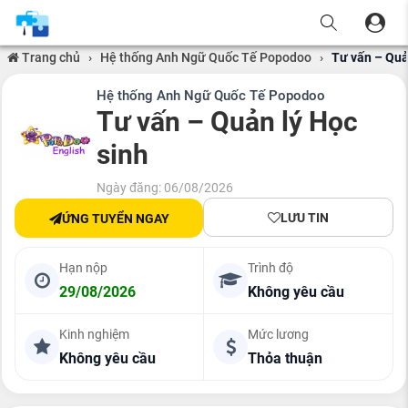
Trang chủ
›
Hệ thống Anh Ngữ Quốc Tế Popodoo
›
Tư vấn – Quả
Hệ thống Anh Ngữ Quốc Tế Popodoo
Tư vấn – Quản lý Học
sinh
Ngày đăng: 06/08/2026
LƯU TIN
ỨNG TUYỂN NGAY
Hạn nộp
Trình độ
29/08/2026
Không yêu cầu
Kinh nghiệm
Mức lương
Không yêu cầu
Thỏa thuận