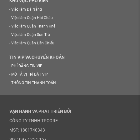
KHU VỰC PHỔ BIẾN
-
Việc làm Đà Nẵng
-
Việc làm Quận Hải Châu
-
Việc làm Quận Thanh Khê
-
Việc làm Quận Sơn Trà
-
Việc làm Quận Liên Chiểu
TIN VIP VÀ CHUYỂN KHOẢN
-
PHÍ ĐĂNG TIN VIP
-
MÔ TẢ VỊ TRÍ ĐẶT VIP
-
THÔNG TIN THANH TOÁN
VẬN HÀNH VÀ PHÁT TRIỂN BỞI
CÔNG TY TNHH TPCORE
MST: 1801740343
SĐT: 0977.254.157