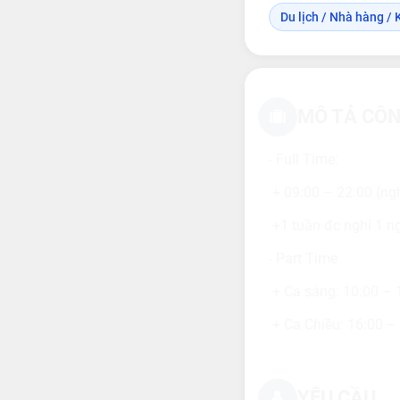
Du lịch / Nhà hàng / 
MÔ TẢ CÔN
- Full Time:
+ 09:00 – 22:00 (ngh
+1 tuần đc nghỉ 1 ng
- Part Time
+ Ca sáng: 10:00 – 1
+ Ca Chiều: 16:00 – 
YÊU CẦU