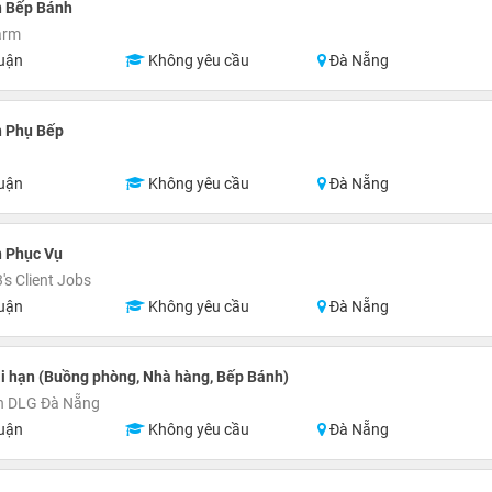
n Bếp Bánh
arm
uận
Không yêu cầu
Đà Nẵng
n Phụ Bếp
uận
Không yêu cầu
Đà Nẵng
n Phục Vụ
s Client Jobs
uận
Không yêu cầu
Đà Nẵng
i hạn (Buồng phòng, Nhà hàng, Bếp Bánh)
n DLG Đà Nẵng
uận
Không yêu cầu
Đà Nẵng