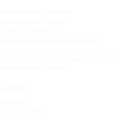
việc tốt mỗi tháng đến tối đa 500.000 đ
 tăng lương (6 tháng sau, 1 năm sau)
ó thể thỏa thuận khi phỏng vấn)
ạt cho nhân viên parttime .parttime muốn làm thêm giờ
 đi du lịch mà có lương, ký hợp hđlđ chính thức khi hết thử việc
 linh hoạt, có cơ hội giao tiếp với người Hàn Quốc và nhiều ngườ
n rèn luyện tiếng Hàn và tiếng Anh
 & CHẾ ĐỘ
ếp được ưu tiên
ỉ, nhanh nhẹn, nhiệt tình