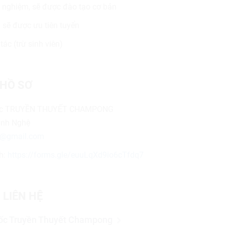
h nghiệm, sẽ được đào tạo cơ bản
 sẽ được ưu tiên tuyển
tác (trừ sinh viên)
HỒ SƠ
ốc TRUYỀN THUYẾT CHAMPONG
ình Nghệ
@gmail.com
h:
https://forms.gle/euuLqXd9io6cTfdq7
 LIÊN HỆ
ốc Truyền Thuyết Champong