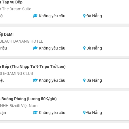
n Tạp vụ Bếp
 The Dream Suite
iệu
Không yêu cầu
Đà Nẵng
ếp DEMI
 BEACH DANANG HOTEL
riệu
Không yêu cầu
Đà Nẵng
 Bếp (Thu Nhập Từ 9 Triệu Trở Lên)
S E-GAMING CLUB
iệu
Không yêu cầu
Đà Nẵng
n Buồng Phòng (Lương 50K/giờ)
NHH Bizciti Việt Nam
uận
Không yêu cầu
Đà Nẵng