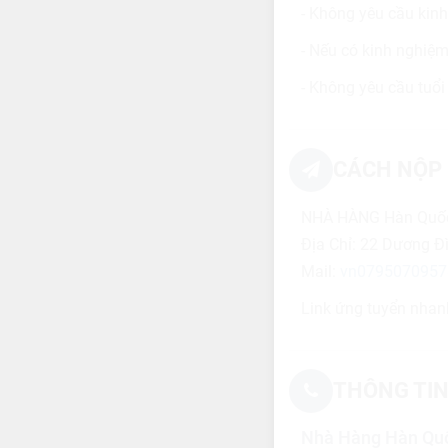
- Không yêu cầu kin
- Nếu có kinh nghiệm
- Không yêu cầu tuổi 
CÁCH NỘP 
NHÀ HÀNG Hàn Qu
Địa Chỉ: 22 Dương Đ
Mail:
vn0795070957
Link ứng tuyển nhan
THÔNG TIN
Nhà Hàng Hàn Qu