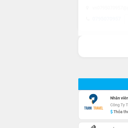
vn0795070957@g
0795070957
Nhân viên
Công Ty T
Thỏa th