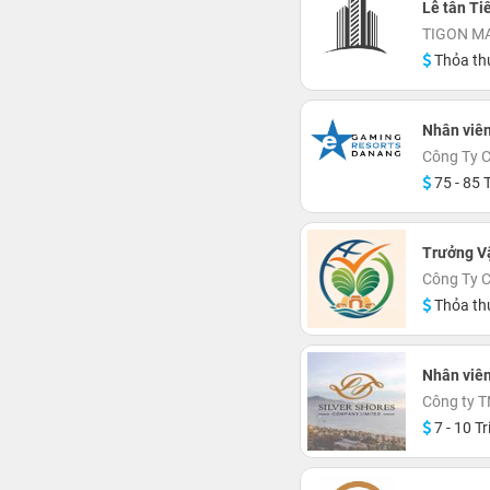
Lễ tân Ti
TIGON M
Thỏa th
Nhân viê
Công Ty C
75 - 85 T
Trưởng Vậ
Công Ty 
Thỏa th
Nhân viê
Công ty T
7 - 10 Tr