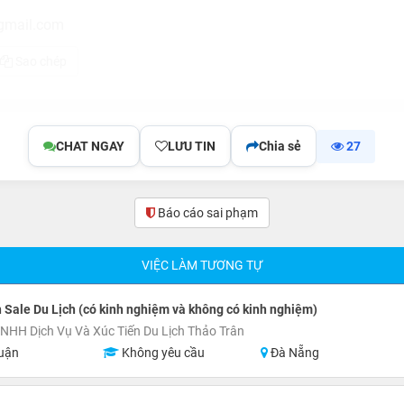
mail.com
Sao chép
CHAT NGAY
LƯU TIN
Chia sẻ
27
Báo cáo sai phạm
VIỆC LÀM TƯƠNG TỰ
 Sale Du Lịch (có kinh nghiệm và không có kinh nghiệm)
NHH Dịch Vụ Và Xúc Tiến Du Lịch Thảo Trân
uận
Không yêu cầu
Đà Nẵng