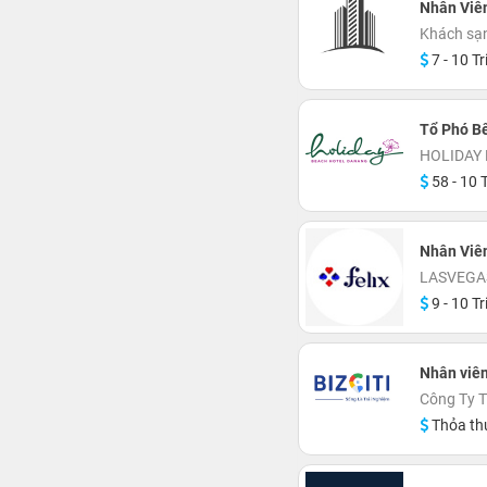
Nhân Viê
Khách sạn
7 - 10 Tr
Tổ Phó B
HOLIDAY
58 - 10 T
Nhân Viên
LASVEGA
9 - 10 Tr
Nhân viê
Công Ty T
Thỏa th