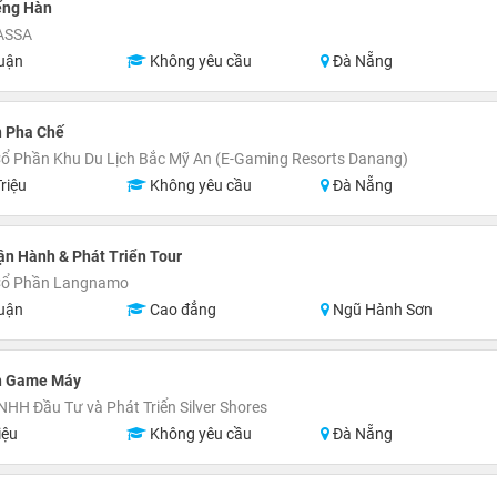
ếng Hàn
ASSA
uận
Không yêu cầu
Đà Nẵng
n Pha Chế
ổ Phần Khu Du Lịch Bắc Mỹ An (E-Gaming Resorts Danang)
riệu
Không yêu cầu
Đà Nẵng
n Hành & Phát Triển Tour
Cổ Phần Langnamo
uận
Cao đẳng
Ngũ Hành Sơn
n Game Máy
NHH Đầu Tư và Phát Triển Silver Shores
iệu
Không yêu cầu
Đà Nẵng