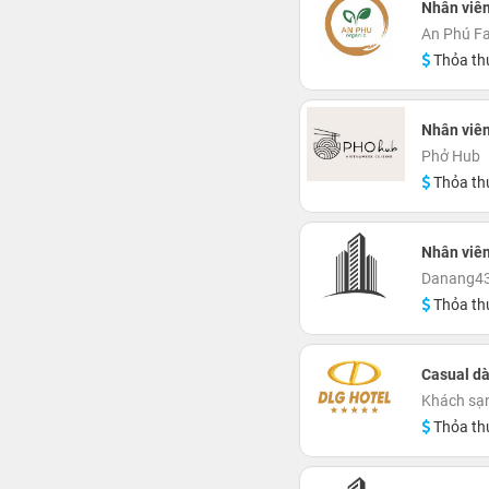
Nhân viê
An Phú F
Thỏa th
Nhân viê
Phở Hub
Thỏa th
Nhân viê
Danang43'
Thỏa th
Casual dà
Khách sạ
Thỏa th