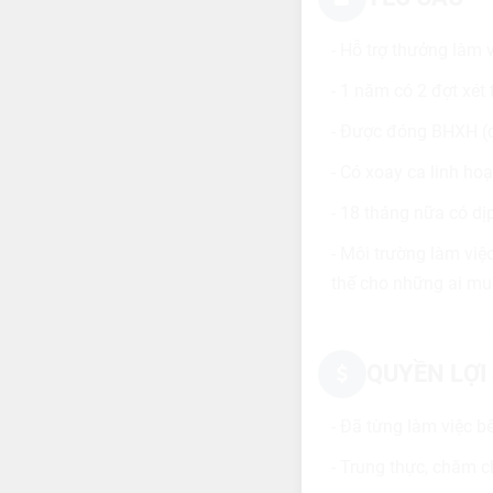
- Hỗ trợ thưởng làm 
- 1 năm có 2 đợt xét
- Được đóng BHXH (c
- Có xoay ca linh ho
- 18 tháng nữa có dịp
- Môi trường làm việc
thế cho những ai muố
QUYỀN LỢI
- Đã từng làm việc b
- Trung thực, chăm ch