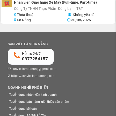
Nhân viên Giao hàng Xe Máy (Full-time, Part-time)
Công Ty TNHH Thực Phẩm Đông Lạnh T&T
Thỏa thuận
Không yêu cầu
Đà Nẵng
30/08/2026
SÀN VIỆC LÀM ĐÀ NẴNG
Hỗ trợ 24/7
0977254157
sanvieclamdanang@gmail.com
https://sanvieclamdanang.com
NGÀNH NGHỀ PHỔ BIẾN
-
Tuyển dụng nhân viên kinh doanh
-
Tuyển dụng bán hàng, giới thiệu sản phẩm
-
Tuyển dụng kế toán
-
Tuyển dụng PG/PB, Lễ Tân