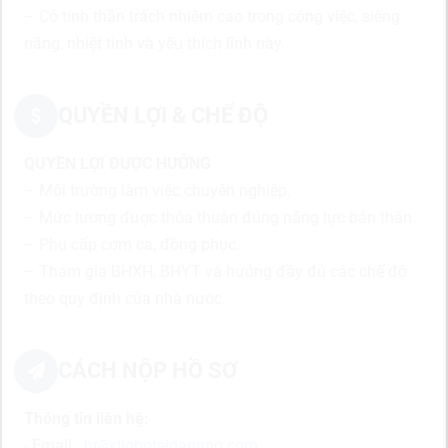
– Có tinh thần trách nhiệm cao trong công việc, siêng
năng, nhiệt tình và yêu thích lĩnh này.
QUYỀN LỢI & CHẾ ĐỘ
QUYỀN LỢI ĐƯỢC HƯỞNG
– Môi trường làm việc chuyên nghiệp.
– Mức lương được thỏa thuận đúng năng lực bản thân.
– Phụ cấp cơm ca, đồng phục.
– Tham gia BHXH, BHYT và hưởng đầy đủ các chế độ
theo quy định của nhà nước.
CÁCH NỘP HỒ SƠ
Thông tin liên hệ:
- Email :
hr@dlghoteldanang.com