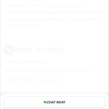
- Điện thoại: 0839 492 333 (phòng Nhân sự)
- Địa chỉ: 258 đường Võ Nguyên Giáp, Phường An Hải, Đà
Nẵng (đi vào Cổng sau khách sạn số 10 đường Mỹ Khê
4, An Hải, Đà Nẵng).
THÔNG TIN LIÊN HỆ
Khách sạn DLG Đà Nẵng
258 Võ Nguyên Giáp, Phường An Hải, Đà Nẵng
0839492333
Sao chép
CHAT NGAY