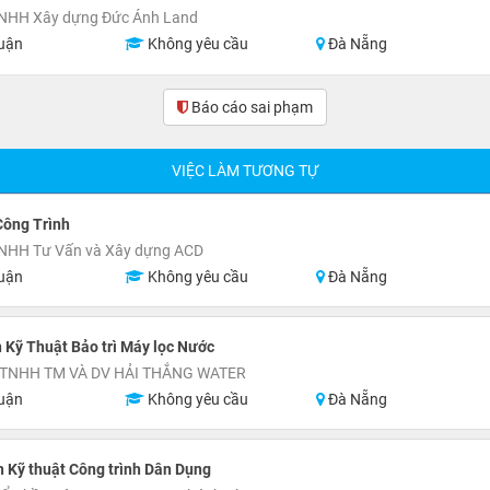
TNHH Xây dựng Đức Ánh Land
uận
Không yêu cầu
Đà Nẵng
Báo cáo sai phạm
VIỆC LÀM TƯƠNG TỰ
Công Trình
TNHH Tư Vấn và Xây dựng ACD
uận
Không yêu cầu
Đà Nẵng
 Kỹ Thuật Bảo trì Máy lọc Nước
TNHH TM VÀ DV HẢI THẮNG WATER
uận
Không yêu cầu
Đà Nẵng
 Kỹ thuật Công trình Dân Dụng