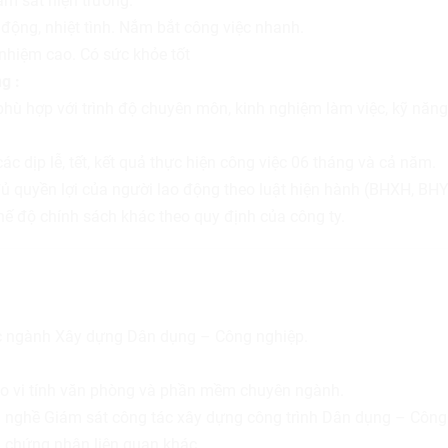
ám sát hiện trường.
g động, nhiệt tình. Nắm bắt công việc nhanh.
 nhiệm cao. Có sức khỏe tốt
g :
hù hợp với trình độ chuyên môn, kinh nghiệm làm việc, kỹ năng
c dịp lễ, tết, kết quả thực hiện công việc 06 tháng và cả năm.
 quyền lợi của người lao động theo luật hiện hành (BHXH, BHY
hế độ chính sách khác theo quy định của công ty.
c ngành Xây dựng Dân dụng – Công nghiệp.
o vi tính văn phòng và phần mềm chuyên ngành.
 nghề Giám sát công tác xây dựng công trình Dân dụng – Công n
, chứng nhận liên quan khác.