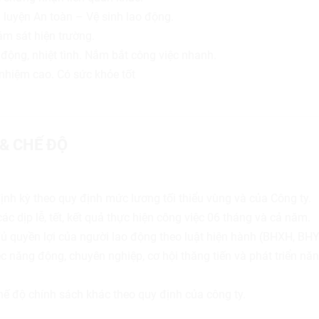
 luyện An toàn – Vệ sinh lao động.
ám sát hiện trường.
g động, nhiệt tình. Nắm bắt công việc nhanh.
 nhiệm cao. Có sức khỏe tốt
 & CHẾ ĐỘ
nh kỳ theo quy định mức lương tối thiểu vùng và của Công ty.
c dịp lễ, tết, kết quả thực hiện công việc 06 tháng và cả năm.
 quyền lợi của người lao động theo luật hiện hành (BHXH, BHY
c năng động, chuyên nghiệp, cơ hội thăng tiến và phát triển nă
hế độ chính sách khác theo quy định của công ty.