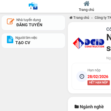
Trang chủ
Trang chủ
›
Công ty T
Nhà tuyển dụng
ĐĂNG TUYỂN
Cô
N
Người tìm việc
TẠO CV
s
Ng
Hạn nộp
28/02/2026
HẾT HẠN NỘP
Ngành nghề