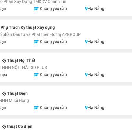
Cổ Phần Xây Dựng TM&DV Chánh Tín
uận
Không yêu cầu
Đà Nẵng
Phụ Trách Kỹ thuật Xây dựng
ổ phần Đầu tư và Phát triển Đô thị AZGROUP
uận
Không yêu cầu
Đà Nẵng
 Kỹ Thuật Nội Thất
TNHH NỘI THẤT 3D PLUS
riệu
Không yêu cầu
Đà Nẵng
 Kỹ Thuật Điện
TNHH Muối Hồng
uận
Không yêu cầu
Đà Nẵng
 Kỹ thuật Cơ điện