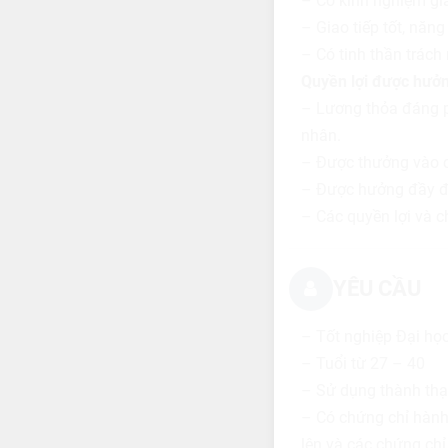
– Có kinh nghiệm gi
– Giao tiếp tốt, năn
– Có tinh thần trách
Quyền lợi được hưởn
– Lương thỏa đáng p
nhân.
– Được thưởng vào cá
– Được hưởng đầy đủ
– Các quyền lợi và c
YÊU CẦU
– Tốt nghiệp Đại họ
– Tuổi từ 27 – 40
– Sử dụng thành thạ
– Có chứng chỉ hành
lên và các chứng chỉ