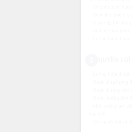
– Có chứng chỉ huấn
– Có kinh nghiệm gi
– Giao tiếp tốt, năn
– Có tinh thần trách
– Lương thỏa thuận.
QUYỀN LỢI
– Lương thỏa thuận.
– Được tăng lương đị
– Được thưởng vào cá
– Được hưởng đầy đủ
– Môi trường làm việ
hạn chế.
– Các quyền lợi và c