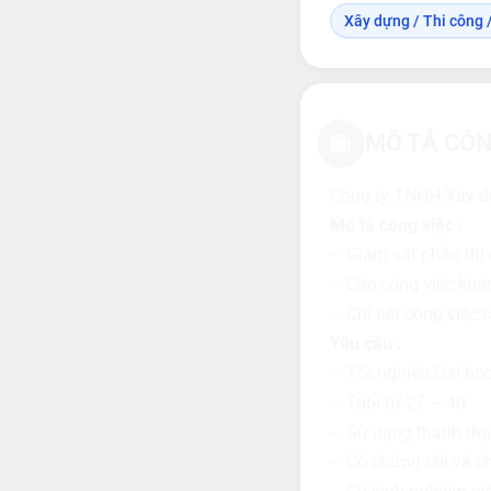
Xây dựng / Thi công /
MÔ TẢ CÔN
Công ty TNHH Xây d
Mô tả công việc :
– Giám sát phần thi 
– Các công việc khác
– Chi tiết công việc 
Yêu cầu :
– Tốt nghiệp Đại họ
– Tuổi từ 27 – 40
– Sử dụng thành thạ
– Có chứng chỉ và c