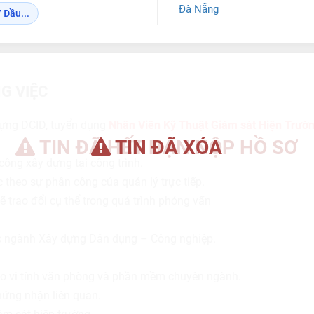
Đà Nẵng
 Đầu...
G VIỆC
ựng DCID, tuyển dụng
Nhân Viên Kỹ Thuật Giám sát Hiện Trườ
TIN ĐÃ HẾT HẠN NỘP HỒ SƠ
TIN ĐÃ XÓA
công xây dựng tại công trình.
 theo sự phân công của quản lý trực tiếp.
sẽ trao đổi cụ thể trong quá trình phỏng vấn
c ngành Xây dựng Dân dụng – Công nghiệp.
o vi tính văn phòng và phần mềm chuyên ngành.
hứng nhận liên quan.