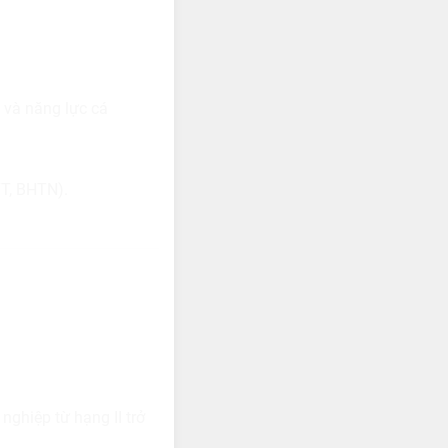
 và năng lực cá
T, BHTN).
ghiệp từ hạng II trở