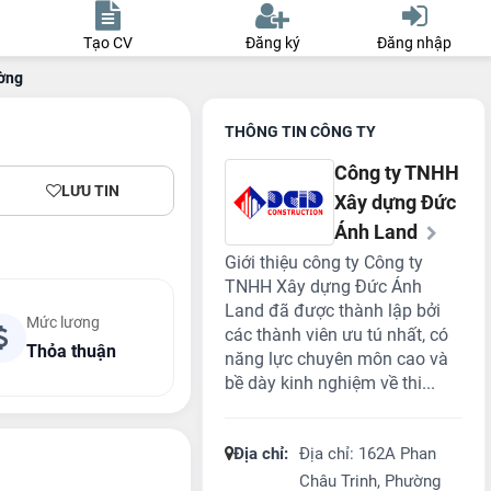
Tạo CV
Đăng ký
Đăng nhập
ường
THÔNG TIN CÔNG TY
Công ty TNHH
LƯU TIN
Xây dựng Đức
Ánh Land
Giới thiệu công ty Công ty
TNHH Xây dựng Đức Ánh
Land đã được thành lập bởi
Mức lương
các thành viên ưu tú nhất, có
Thỏa thuận
năng lực chuyên môn cao và
bề dày kinh nghiệm về thi...
Địa chỉ:
Địa chỉ: 162A Phan
Châu Trinh, Phường