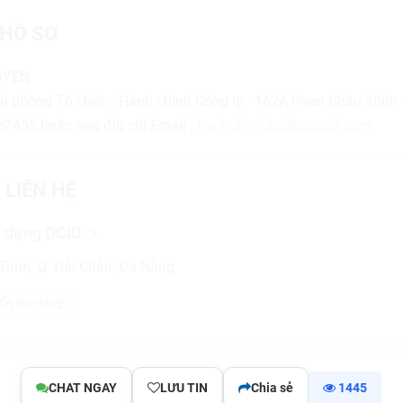
HỒ SƠ
UYỂN
tại phòng Tổ chức - Hành chính Công ty - 162A Phan Châu Trinh
52455 hoặc qua địa chỉ Email :
hanhchinhdcid@gmail.com
 LIÊN HỆ
 dựng DCID
rinh, Q. Hải Châu, Đà Nẵng
Sao chép
CHAT NGAY
LƯU TIN
Chia sẻ
1445