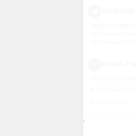
CÁCH NỘP 
CÁCH THỨC ỨNG T
Nộp hồ sơ trực tiếp 
Số điện thoại 07625
THÔNG TIN
Công ty TNHH Xây
162A Phan Châu T
0762552455