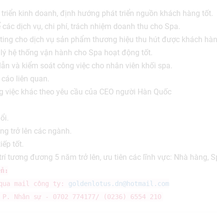
triển kinh doanh, định hướng phát triển nguồn khách hàng tốt.
 các dịch vụ, chi phí, trách nhiệm doanh thu cho Spa.
ting cho dịch vụ sản phẩm thương hiệu thu hút được khách hàn
lý hệ thống vận hành cho Spa hoạt động tốt.
ẫn và kiểm soát công việc cho nhân viên khối spa.
cáo liên quan.
g việc khác theo yêu cầu của CEO người Hàn Quốc
ổi.
ng trở lên các ngành.
ếp tốt.
trí tương đương 5 năm trở lên, ưu tiên các lĩnh vực: Nhà hàng,
ển:
 qua mail công ty:
goldenlotus.dn@hotmail.com
 P. Nhân sự - 0702 774177/ (0236) 6554 210