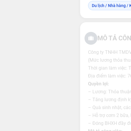
Du lịch / Nhà hàng / 
MÔ TẢ CÔN
Công ty TNHH TMDV
(Mức lương thỏa thuậ
Thời gian làm việc: 
Địa điểm làm việc: 
Quyền lợi:
– Lương: Thỏa thuận 
– Tăng lương định k
– Quà sinh nhật, các
– Hỗ trợ cơm 2 bữa, 
– Đóng BHXH đầy đ