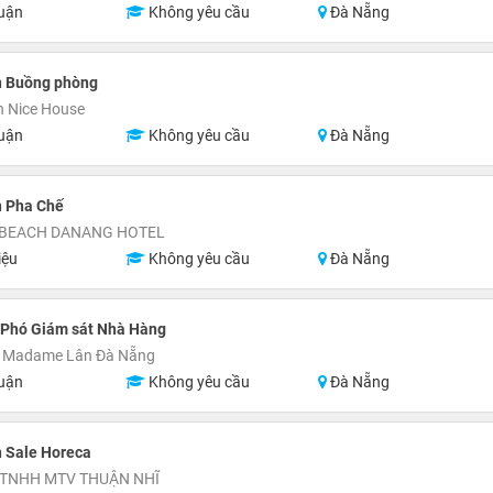
uận
Không yêu cầu
Đà Nẵng
n Buồng phòng
n Nice House
uận
Không yêu cầu
Đà Nẵng
n Pha Chế
 BEACH DANANG HOTEL
iệu
Không yêu cầu
Đà Nẵng
/Phó Giám sát Nhà Hàng
 Madame Lân Đà Nẵng
uận
Không yêu cầu
Đà Nẵng
 Sale Horeca
 TNHH MTV THUẬN NHĨ