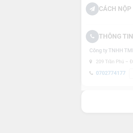
CÁCH NỘP 
THÔNG TIN
Công ty TNHH T
209 Trần Phú – 
0702774177