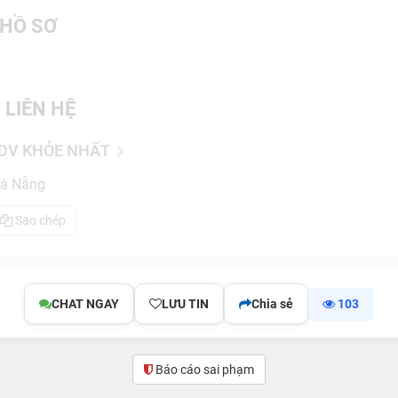
HỒ SƠ
 LIÊN HỆ
MDV KHỎE NHẤT
Đà Nẵng
Sao chép
CHAT NGAY
LƯU TIN
Chia sẻ
103
Báo cáo sai phạm