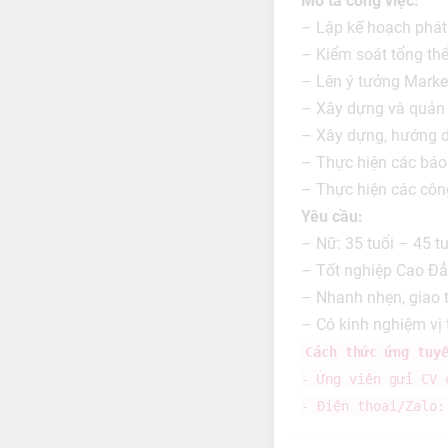
Mô tả công việc:
– Lập kế hoạch phát 
– Kiểm soát tổng thể
– Lên ý tưởng Marke
– Xây dựng và quản 
– Xây dựng, hướng d
– Thực hiện các báo 
– Thực hiện các côn
Yêu cầu:
– Nữ: 35 tuổi – 45 tu
– Tốt nghiệp Cao Đẳ
– Nhanh nhẹn, giao ti
– Có kinh nghiệm vị 
Cách thức ứng tuy
- Ứng viên gửi CV
- Điện thoại/Zalo: