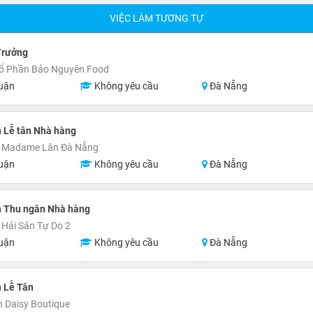
VIỆC LÀM TƯƠNG TỰ
Trưởng
Cổ Phần Bảo Nguyên Food
uận
Không yêu cầu
Đà Nẵng
 Lễ tân Nhà hàng
 Madame Lân Đà Nẵng
uận
Không yêu cầu
Đà Nẵng
n Thu ngân Nhà hàng
Hải Sản Tự Do 2
uận
Không yêu cầu
Đà Nẵng
 Lễ Tân
 Daisy Boutique