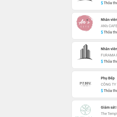
Thỏa th
Nhân viên
AN's CAF
Thỏa th
Nhân viên
FURAMA 
Thỏa th
Phụ Bếp
CÔNG TY 
Thỏa th
Giám sát
The Tempt