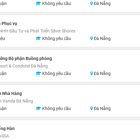
uận
Không yêu cầu
Đà Nẵng
 Phục vụ
NHH Đầu Tư và Phát Triển Silver Shores
iệu
Không yêu cầu
Đà Nẵng
ưởng Bộ phận Buồng phòng
esort & Condotel Đà Nẵng
uận
Không yêu cầu
Đà Nẵng
n Nhà Hàng
n Vanda Đà Nẵng
uận
Không yêu cầu
Đà Nẵng
ếng Hàn
ASSA