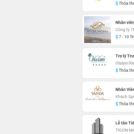
Thỏa th
Nhân viên
Công ty T
7 - 10 Tr
Trợ lý Tr
Olalani R
Thỏa th
Nhân Viê
Khách Sạ
Thỏa th
Lễ tân Ti
TIGON M