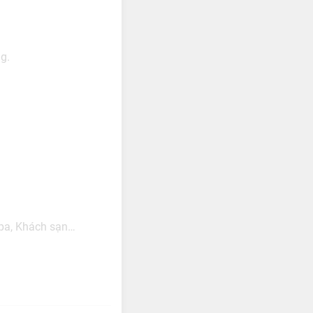
g.
 Spa, Khách sạn…