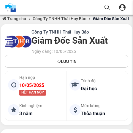
Trang chủ
›
Công Ty TNHH Thái Huy Bảo
›
Giám Đốc Sản Xuất
Công Ty TNHH Thái Huy Bảo
Giám Đốc Sản Xuất
Ngày đăng: 10/05/2025
LƯU TIN
Hạn nộp
Trình độ
10/05/2025
Đại học
HẾT HẠN NỘP
Kinh nghiệm
Mức lương
3 năm
Thỏa thuận