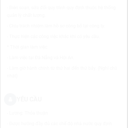
- Biên soạn, sửa đổi quy trình quy định thuộc hệ thống
quản lý chất lượng.
- Chịu trách nhiệm làm hồ sơ công bố tại công ty.
- Thực hiện các công việc khác khi có yêu cầu.
* Thời gian làm việc:
- Làm việc tại Đà Nẵng và Hội An.
- Làm giờ hành chính từ thứ hai đến thứ bảy. (Nghỉ chủ
nhật)
YÊU CẦU
- Lương: Thỏa thuận
- Được hưởng đầy đủ các chế độ nhà nước quy định