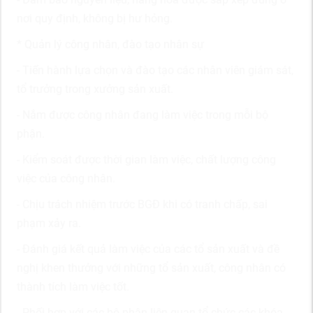
nơi quy định, không bị hư hỏng.
* Quản lý công nhân, đào tạo nhân sự
- Tiến hành lựa chọn và đào tạo các nhân viên giám sát,
tổ trưởng trong xưởng sản xuất.
- Nắm được công nhân đang làm việc trong mỗi bộ
phận.
- Kiểm soát được thời gian làm việc, chất lượng công
việc của công nhân.
- Chịu trách nhiệm trước BGĐ khi có tranh chấp, sai
phạm xảy ra.
- Đánh giá kết quả làm việc của các tổ sản xuất và đề
nghị khen thưởng với những tổ sản xuất, công nhân có
thành tích làm việc tốt.
- Phối hợp với các bộ phận liên quan tổ chức các khóa