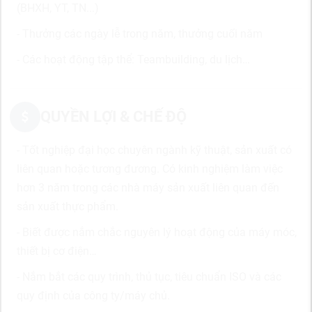
(BHXH, YT, TN...)
- Thưởng các ngày lễ trong năm, thưởng cuối năm
- Các hoạt động tập thể: Teambuilding, du lịch…
QUYỀN LỢI & CHẾ ĐỘ
- Tốt nghiệp đại học chuyên ngành kỹ thuật, sản xuất có
liên quan hoặc tương đương. Có kinh nghiệm làm việc
hơn 3 năm trong các nhà máy sản xuất liên quan đến
sản xuất thực phẩm.
- Biết được nắm chắc nguyên lý hoạt động của máy móc,
thiết bị cơ điện…
- Nắm bắt các quy trình, thủ tục, tiêu chuẩn ISO và các
quy định của công ty/máy chủ.