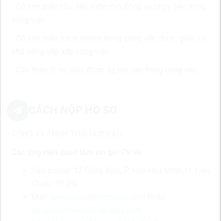
- Có tinh thần cầu tiến, luôn chủ động và nhạy bén trong
công việc.
- Có tinh thần trách nhiệm trong công việc được giao, có
khả năng sắp xếp công việc.
- Cẩn thận, tỉ mỉ, chịu được áp lực cao trong công việc.
CÁCH NỘP HỒ SƠ
CÔNG TY TNHH THÁI HUY BẢO
Các ứng viên quan tâm xin gửi CV về:
Văn phòng: 12 Đồng Xoài, P. Hòa Hòa Minh, Q. Liên
Chiểu, TP ĐN
Mail:
tuyendung@kingnests.com
hoặc
danghoainhien@kingnests.com