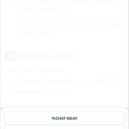
ĐT: 0236.3662055 hoặc 0905492259 (anh Hiếu -
Trưởng Phòng Nhân Sự)
Vui lòng liên hệ trong giờ hành chính, tiêu đề mail
theo cú pháp (VỊ TRÍ ỨNG TUYỂN - HỌ TÊN - ĐIỆN
THOẠI LIÊN HỆ)
THÔNG TIN LIÊN HỆ
Công Ty TNHH Thái Huy Bảo
12 Đồng Xoài, P. Hòa Hòa Minh, Q. Liên Chiểu, TP ĐN
0236366205
Sao chép
CHAT NGAY