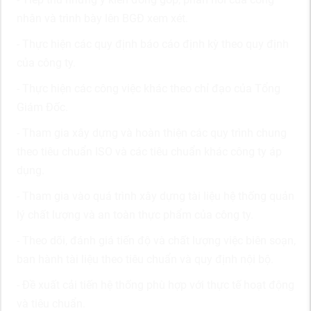
nhân và trình bày lên BGĐ xem xét.
- Thực hiện các quy định báo cáo định kỳ theo quy định
của công ty.
- Thực hiện các công việc khác theo chỉ đạo của Tổng
Giám Đốc.
- Tham gia xây dựng và hoàn thiện các quy trình chung
theo tiêu chuẩn ISO và các tiêu chuẩn khác công ty áp
dụng.
- Tham gia vào quá trình xây dựng tài liệu hệ thống quản
lý chất lượng và an toàn thực phẩm của công ty.
- Theo dõi, đánh giá tiến độ và chất lượng việc biên soạn,
ban hành tài liệu theo tiêu chuẩn và quy định nội bộ.
- Đề xuất cải tiến hệ thống phù hợp với thực tế hoạt động
và tiêu chuẩn.