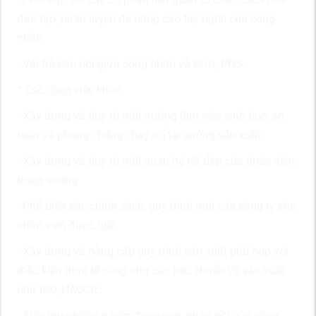
đào tạo, huấn luyện để nâng cao tay nghề của công
nhân.
- Vai trò cầu nối giữa công nhân và BGĐ, PNS.
* Các công việc khác
- Xây dựng và duy trì môi trường làm việc sinh học, an
toàn và phòng chống cháy nổ tại xưởng sản xuất.
- Xây dựng và duy trì mối quan hệ tốt đẹp của nhân viên
trong xưởng.
- Phổ biến các chính sách, quy định mới của công ty cho
nhân viên được biết.
- Xây dựng và nâng cấp quy trình sản xuất phù hợp với
điều kiện thực tế cũng như các tiêu chuẩn về sản xuất
như ISO, HACCP…
- Tiếp thu những ý kiến đóng góp, phản hồi của công