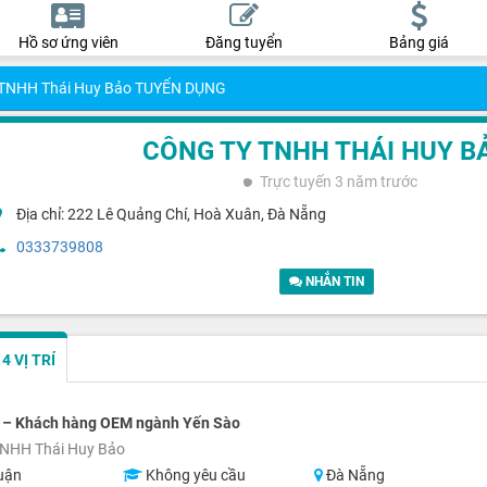
Hồ sơ ứng viên
Đăng tuyển
Bảng giá
 TNHH Thái Huy Bảo TUYỂN DỤNG
CÔNG TY TNHH THÁI HUY B
Trực tuyến
3 năm trước
Địa chỉ: 222 Lê Quảng Chí, Hoà Xuân, Đà Nẵng
0333739808
NHẮN TIN
 VỊ TRÍ
s – Khách hàng OEM ngành Yến Sào
TNHH Thái Huy Bảo
uận
Không yêu cầu
Đà Nẵng