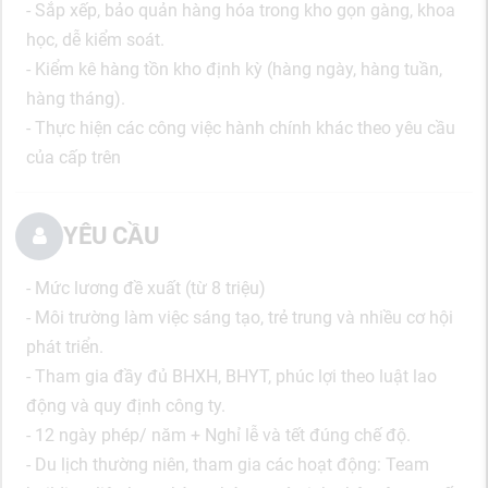
- Sắp xếp, bảo quản hàng hóa trong kho gọn gàng, khoa
học, dễ kiểm soát.
- Kiểm kê hàng tồn kho định kỳ (hàng ngày, hàng tuần,
hàng tháng).
- Thực hiện các công việc hành chính khác theo yêu cầu
của cấp trên
YÊU CẦU
- Mức lương đề xuất (từ 8 triệu)
- Môi trường làm việc sáng tạo, trẻ trung và nhiều cơ hội
phát triển.
- Tham gia đầy đủ BHXH, BHYT, phúc lợi theo luật lao
động và quy định công ty.
- 12 ngày phép/ năm + Nghỉ lễ và tết đúng chế độ.
- Du lịch thường niên, tham gia các hoạt động: Team