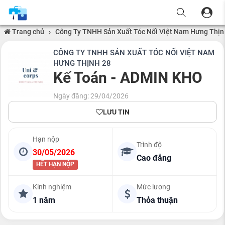
Trang chủ
›
Công Ty TNHH Sản Xuất Tóc Nối Việt Nam Hưng Thịn
CÔNG TY TNHH SẢN XUẤT TÓC NỐI VIỆT NAM
HƯNG THỊNH 28
Kế Toán - ADMIN KHO
Ngày đăng: 29/04/2026
LƯU TIN
Hạn nộp
Trình độ
30/05/2026
Cao đẳng
HẾT HẠN NỘP
Kinh nghiệm
Mức lương
1 năm
Thỏa thuận