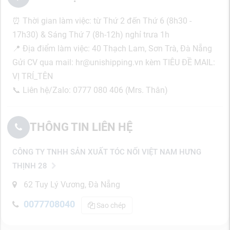
⏰ Thời gian làm việc: từ Thứ 2 đến Thứ 6 (8h30 -
17h30) & Sáng Thứ 7 (8h-12h) nghỉ trưa 1h
📍 Địa điểm làm việc: 40 Thạch Lam, Sơn Trà, Đà Nẵng
Gửi CV qua mail: hr@unishipping.vn kèm TIÊU ĐỀ MAIL:
VỊ TRÍ_TÊN
📞 Liên hệ/Zalo: 0777 080 406 (Mrs. Thân)
THÔNG TIN LIÊN HỆ
CÔNG TY TNHH SẢN XUẤT TÓC NỐI VIỆT NAM HƯNG
THỊNH 28
62 Tuy Lý Vương, Đà Nẵng
0077708040
Sao chép