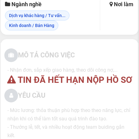
Ngành nghề
Nơi làm
Dịch vụ khác hàng / Tư vấn...
Kinh doanh / Bán Hàng
MÔ TẢ CÔNG VIỆC
- N
hận đơn, sắp xếp giao hàng, theo dõi công nợ,...
TIN ĐÃ HẾT HẠN NỘP HỒ SƠ
YÊU CẦU
- Mức lương: thỏa thuận phù hợp theo theo năng lực, chỉ
nhận khi có thể làm tốt sau quá trình đào tạo.
- Thưởng lễ, tết, và nhiều hoạt động team buiding gắn
kết.