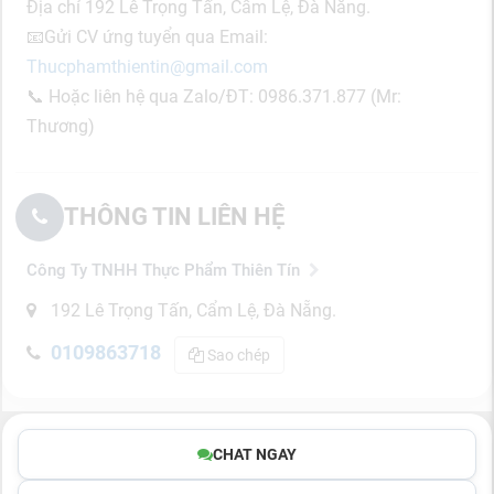
Địa chỉ 192 Lê Trọng Tấn, Cẩm Lệ, Đà Nẵng.
📧
Gửi CV ứng tuyển qua
Email:
Thucphamthientin@gmail.com
📞 Hoặc liên hệ qua Zalo/ĐT: 0986.371.877 (Mr:
Thương)
THÔNG TIN LIÊN HỆ
Công Ty TNHH Thực Phẩm Thiên Tín
192 Lê Trọng Tấn, Cẩm Lệ, Đà Nẵng.
0109863718
Sao chép
CHAT NGAY