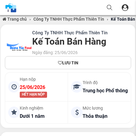
Trang chủ
›
Công Ty TNHH Thực Phẩm Thiên Tín
›
Kế Toán Bán
Công Ty TNHH Thực Phẩm Thiên Tín
Kế Toán Bán Hàng
Ngày đăng: 25/06/2026
LƯU TIN
Hạn nộp
Trình độ
25/06/2026
Trung học Phổ thông
HẾT HẠN NỘP
Kinh nghiệm
Mức lương
Dưới 1 năm
Thỏa thuận