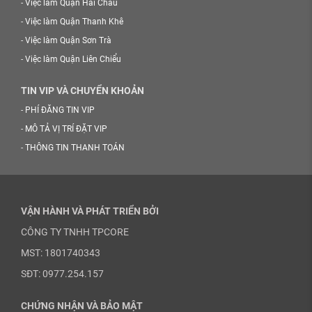
-
Việc làm Quận Hải Châu
-
Việc làm Quận Thanh Khê
-
Việc làm Quận Sơn Trà
-
Việc làm Quận Liên Chiểu
TIN VIP VÀ CHUYỂN KHOẢN
-
PHÍ ĐĂNG TIN VIP
-
MÔ TẢ VỊ TRÍ ĐẶT VIP
-
THÔNG TIN THANH TOÁN
VẬN HÀNH VÀ PHÁT TRIỂN BỞI
CÔNG TY TNHH TPCORE
MST: 1801740343
SĐT: 0977.254.157
CHỨNG NHẬN VÀ BẢO MẬT