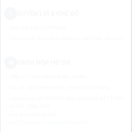
QUYỀN LỢI & CHẾ ĐỘ
- Nam giới, tuổi từ 25-40 tuổi
- Sức khỏe tốt, trung thực, chăm chỉ, nhiệt tình, cẩn thận.
CÁCH NỘP HỒ SƠ
NG TY TNHH NAM TRUNG THÀNH
CÔ
- Địa chỉ: 150 Điện Biên Phủ, Thanh Khê, Đà Nẵng.
- Hotline/Zalo: 0813165523 (Ms. Huyền) ĐỂ BIẾT THÊM
CHI TIẾT CÔNG VIỆC
- Link ứng tuyển nhanh:
https://forms.gle/7uqKLyUeVnYQtyyKA