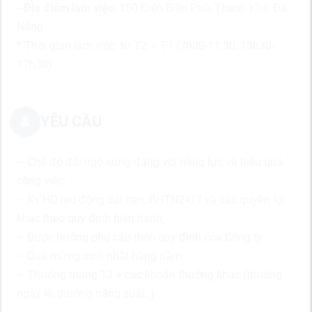
- Địa điểm làm việc
: 150 Điện Biên Phủ, Thanh Khê, Đà
Nẵng
* Thời gian làm việc: từ T2 – T7 (7h30-11:30, 13h30-
17h30)
YÊU CẦU
– Chế độ đãi ngộ xứng đáng với năng lực và hiệu quả
công việc;
– Ký HĐ lao động dài hạn, BHTN24/7 và các quyền lợi
khác theo quy định hiện hành;
– Được hưởng phụ cấp theo quy định của Công ty
– Quà mừng sinh nhật hàng năm
– Thưởng tháng 13 + các khoản thưởng khác (thưởng
ngày lễ, thưởng năng suất..)