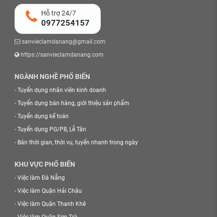
Hỗ trợ 24/7
0977254157
sanvieclamdanang@gmail.com
https://sanvieclamdanang.com
NGÀNH NGHỀ PHỔ BIẾN
-
Tuyển dụng nhân viên kinh doanh
-
Tuyển dụng bán hàng, giới thiệu sản phẩm
-
Tuyển dụng kế toán
-
Tuyển dụng PG/PB, Lễ Tân
-
Bán thời gian, thời vụ, tuyển nhanh trong ngày
KHU VỰC PHỔ BIẾN
-
Việc làm Đà Nẵng
-
Việc làm Quận Hải Châu
-
Việc làm Quận Thanh Khê
-
Việc làm Quận Sơn Trà