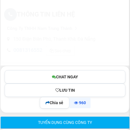
THÔNG TIN LIÊN HỆ
Công Ty TNHH Nam Trung Thành
150 Điện Biên Phủ, Thanh Khê, Đà Nẵng
0081316552
Sao chép
CHAT NGAY
LƯU TIN
Chia sẻ
960
TUYỂN DỤNG CÙNG CÔNG TY