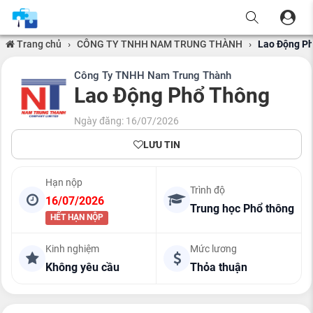
Trang chủ
›
CÔNG TY TNHH NAM TRUNG THÀNH
›
Lao Động P
Công Ty TNHH Nam Trung Thành
Lao Động Phổ Thông
Ngày đăng: 16/07/2026
LƯU TIN
Hạn nộp
Trình độ
16/07/2026
Trung học Phổ thông
HẾT HẠN NỘP
Kinh nghiệm
Mức lương
Không yêu cầu
Thỏa thuận