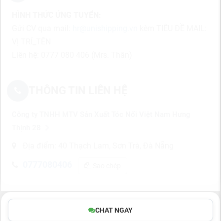
HÌNH THỨC ỨNG TUYỂN:
Gửi CV qua mail:
hr@unishipping.vn
kèm TIÊU ĐỀ MAIL:
VỊ TRÍ_TÊN
Liên hệ: 0777 080 406 (Mrs. Thân)
THÔNG TIN LIÊN HỆ
Công ty TNHH MTV Sản Xuất Tóc Nối Việt Nam Hưng
Thịnh 28
Địa điểm: 40 Thạch Lam, Sơn Trà, Đà Nẵng
0777080406
Sao chép
CHAT NGAY