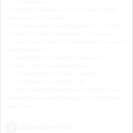
– Có lương tăng ca
– Chế độ bảo hiểm theo quy định của pháp luật hiện
hành và quy định của công ty;
– Hỗ trợ tiền xăng xe cho những người ở xa, có chế độ
phù hợp cho những bà mẹ bỉm sữa và có con nhỏ.
– Làm đủ 1 năm trở lên cty hổ trợ thêm tiền cho con nhỏ
hàng tháng đến 6 tuổi.
– Lương tháng 13 + hưởng chế độ thâm niên
– Thưởng chế độ cho người giới thiệu
– Có thưởng khi làm tốt nhiệm vụ được giao..v..v
– 12 ngày phép/ năm + Nghỉ lễ và tết
– Du lịch thường niên, tham gia các hoạt động: Team
building, liên hoan hàng tháng quý, sinh nhật, tất niên,
gala dinner
CÁCH NỘP HỒ SƠ