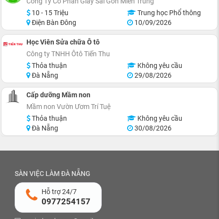
Công Ty Cổ Phần Giấy Sài Gòn Miền Trung
10 - 15 Triệu
Trung học Phổ thông
Điện Bàn Đông
10/09/2026
Học Viên Sửa chữa Ô tô
Công ty TNHH Ôtô Tiến Thu
Thỏa thuận
Không yêu cầu
Đà Nẵng
29/08/2026
Cấp dưỡng Mầm non
Mầm non Vườn Ươm Trí Tuệ
Thỏa thuận
Không yêu cầu
Đà Nẵng
30/08/2026
SÀN VIỆC LÀM ĐÀ NẴNG
Hỗ trợ 24/7
0977254157