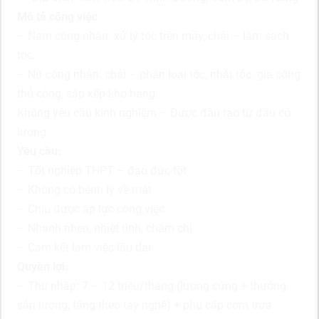
Mô tả công việc
– Nam công nhân: xử lý tóc trên máy, chải – làm sạch
tóc.
– Nữ công nhân: chải – phân loại tóc, nhặt tóc. gia công
thủ công, sắp xếp kho hàng.
Không yêu cầu kinh nghiệm – Được đầu tạo từ đầu có
lương
Yêu cầu:
– Tốt nghiệp THPT – đạo đức tốt
– Không có bệnh lý về mắt
– Chịu được áp lực công việc
– Nhanh nhẹn, nhiệt tình, chăm chỉ
– Cam kết làm việc lâu dài
Quyền lợi:
– Thu nhập: 7 – 12 triệu/tháng (lương cứng + thưởng
sản lượng, tăng theo tay nghề) + phụ cấp cơm trưa