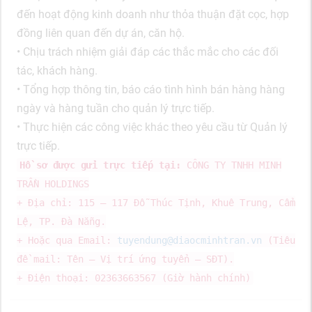
đến hoạt động kinh doanh như thỏa thuận đặt cọc, hợp
đồng liên quan đến dự án, căn hộ.
• Chịu trách nhiệm giải đáp các thắc mắc cho các đối
tác, khách hàng.
• Tổng hợp thông tin, báo cáo tình hình bán hàng hàng
ngày và hàng tuần cho quản lý trực tiếp.
• Thực hiện các công việc khác theo yêu cầu từ Quản lý
trực tiếp.
Hồ sơ được gửi trực tiếp tại:
CÔNG TY TNHH MINH
TRẦN HOLDINGS
+ Địa chỉ: 115 – 117 Đỗ Thúc Tịnh, Khuê Trung, Cẩm
Lệ, TP. Đà Nẵng.
+ Hoặc qua Email:
tuyendung@diaocminhtran.vn
(Tiêu
đề mail: Tên – Vị trí ứng tuyển – SĐT).
+ Điện thoại: 02363663567 (Giờ hành chính)