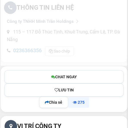
THÔNG TIN LIÊN HỆ
Công ty TNHH Minh Trần Holdings
115 – 117 Đỗ Thúc Tịnh, Khuê Trung, Cẩm Lệ, TP. Đà
Nẵng
0236366356
Sao chép
CHAT NGAY
LƯU TIN
Chia sẻ
275
VỊ TRÍ CÔNG TY