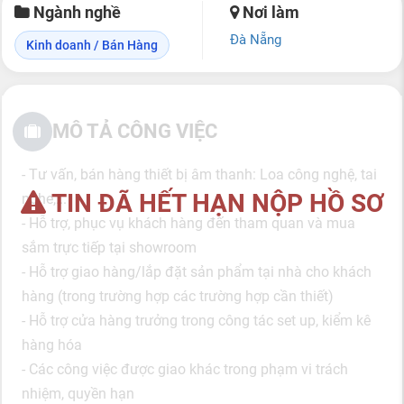
Ngành nghề
Nơi làm
Đà Nẵng
Kinh doanh / Bán Hàng
MÔ TẢ CÔNG VIỆC
- Tư vấn, bán hàng thiết bị âm thanh: Loa công nghệ, tai
TIN ĐÃ HẾT HẠN NỘP HỒ SƠ
nghe,...
- Hỗ trợ, phục vụ khách hàng đến tham quan và mua
sắm trực tiếp tại showroom
- Hỗ trợ giao hàng/lắp đặt sản phẩm tại nhà cho khách
hàng (trong trường hợp các trường hợp cần thiết)
- Hỗ trợ cửa hàng trưởng trong công tác set up, kiểm kê
hàng hóa
- Các công việc được giao khác trong phạm vi trách
nhiệm, quyền hạn