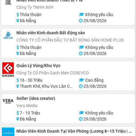
Nhân viên Kinh doanh Thiết bị Y tế
Công Ty TNHH AVH
Thỏa thuận
Không yêu cầu
Đà Nẵng
29/08/2026
Nhân viên Kinh doanh Bất động sản
CÔNG TY CỔ PHẦN ĐẦU TƯ BẤT ĐỘNG SẢN HOME PLUS
Thỏa thuận
Không yêu cầu
Đà Nẵng
29/08/2026
Quản Lý Vùng/Khu Vực
Công Ty Cổ Phần Gạch Men COSEVCO
16 - 30 Triệu
Cao đẳng
Thanh Khê, Khu Vực Lân Cận Đà Nẵng
23/08/2026
Seller (idea creator)
Vera Media
7 - 10 Triệu
Không yêu cầu
Đà Nẵng
29/08/2026
Nhân Viên Kinh Doanh Tại Văn Phòng (Lương 8–15 Triệu | Thu Nhập Đến 100 Triệu/Tháng)