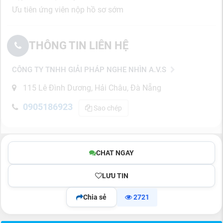
Ưu tiên ứng viên nộp hồ sơ sớm
THÔNG TIN LIÊN HỆ
CÔNG TY TNHH GIẢI PHÁP NGHE NHÌN A.V.S
115 Lê Đình Dương, Hải Châu, Đà Nẵng
0905186923
Sao chép
CHAT NGAY
LƯU TIN
Chia sẻ
2721