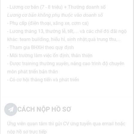
- Lương cơ bản (7 - 8 triệu) + Thưởng doanh số
Lương cơ bản không phụ thuộc vào doanh số
- Phụ cấp (điện thoại, xăng xe, cơm ca)
- Lương tháng 13, thưởng lễ, tết,.... và các chế độ đãi ngộ
khác: team building, hiếu hỉ, sinh nhật,quà trung thu,...
- Tham gia BHXH theo quy định
- Môi trường làm việc ổn định, thân thiện
- Được training thường xuyên, nâng cao trình độ chuyên
môn phát triển bản thân
- Có cơ hội thăng tiến và phát triển
CÁCH NỘP HỒ SƠ
Ứng viên quan tâm thì gửi CV ứng tuyển qua email hoặc
nộp hồ sơ trực tiếp