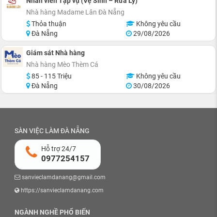
Nhân viên Tạp vụ (Vệ Sinh – Rửa Ly)
Nhà hàng Madame Lân Đà Nẵng
Thỏa thuận
Không yêu cầu
Đà Nẵng
29/08/2026
Giám sát Nhà hàng
Nhà hàng Mèo Thèm Cá
85 - 115 Triệu
Không yêu cầu
Đà Nẵng
30/08/2026
SÀN VIỆC LÀM ĐÀ NẴNG
Hỗ trợ 24/7
0977254157
sanvieclamdanang@gmail.com
https://sanvieclamdanang.com
NGÀNH NGHỀ PHỔ BIẾN