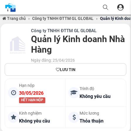
Trang chủ
›
Công ty TNHH ĐTTM GL GLOBAL
›
Quản lý Kinh do
Công ty TNHH ĐTTM GL GLOBAL
Quản lý Kinh doanh Nhà
Hàng
Ngày đăng: 25/04/2026
LƯU TIN
Hạn nộp
Trình độ
30/05/2026
Không yêu cầu
HẾT HẠN NỘP
Kinh nghiệm
Mức lương
Không yêu cầu
Thỏa thuận