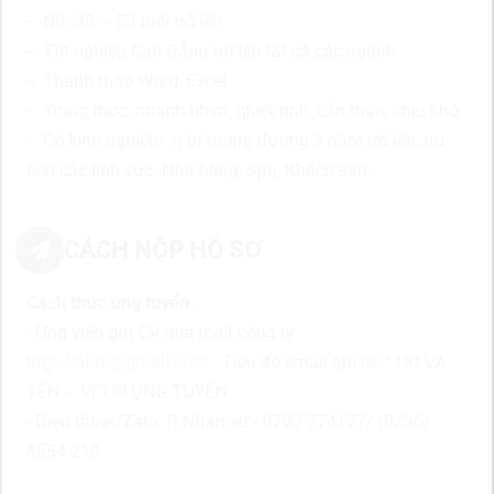
– Nữ: 35 – 50 tuổi trở lên.
– Tốt nghiệp Cao Đẳng trở lên tất cả các ngành.
– Thành thạo Word, Excel.
– Trung thực, nhanh nhẹn, nhiệt tình, cẩn thận, chịu khó.
– Có kinh nghiệm vị trí tương đương 3 năm trở lên, ưu
tiên các lĩnh vực: Nhà hàng, Spa, Khách sạn…
CÁCH NỘP HỒ SƠ
Cách thức ứng tuyển:
- Ứng viên gửi CV qua mail công ty:
hrglobaldn@gmail.com
. Tiêu đề email ghi rõ: “ HỌ VÀ
TÊN – VỊ TRÍ ỨNG TUYỂN’
- Điện thoại/Zalo: P. Nhân sự - 0702 774177/ (0236)
6554 210