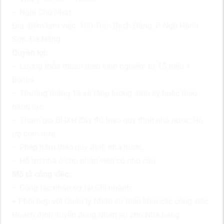
– Nghỉ Chủ Nhật
Địa điểm làm việc: 100 Trần Bạch Đằng, P. Ngũ Hành
Sơn, Đà Nẵng.
Quyền lợi:
– Lương thỏa thuận theo kinh nghiệm từ 15 triệu +
bonus.
– Thưởng tháng 13 và tăng lương định kỳ hoặc theo
năng lực.
– Tham gia BHXH đầy đủ theo quy định nhà nước; Hỗ
trợ cơm trưa.
– Phép năm theo quy định nhà nước.
– Hỗ trợ nhà ở cho nhân viên có nhu cầu.
Mô tả công việc:
– Công tác nhân sự tại Chi nhánh:
+ Phối hợp với Quản lý Nhân sự triển khai các công việc:
Hoạch định, tuyển dụng Nhân sự cho Nhà hàng.