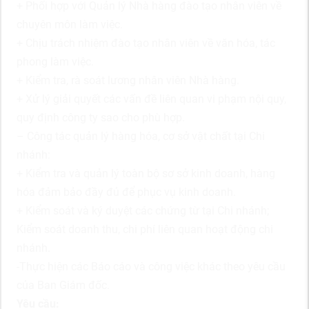
+ Phối hợp với Quản lý Nhà hàng đào tạo nhân viên về
chuyên môn làm việc.
+ Chịu trách nhiệm đào tạo nhân viên về văn hóa, tác
phong làm việc.
+ Kiểm tra, rà soát lương nhân viên Nhà hàng.
+ Xử lý giải quyết các vấn đề liên quan vi phạm nội quy,
quy định công ty sao cho phù hợp.
– Công tác quản lý hàng hóa, cơ sở vật chất tại Chi
nhánh:
+ Kiểm tra và quản lý toàn bộ sơ sở kinh doanh, hàng
hóa đảm bảo đầy đủ để phục vụ kinh doanh.
+ Kiểm soát và ký duyệt các chứng từ tại Chi nhánh;
Kiểm soát doanh thu, chi phí liên quan hoạt động chi
nhánh.
-Thực hiện các Báo cáo và công việc khác theo yêu cầu
của Ban Giám đốc.
Yêu cầu: