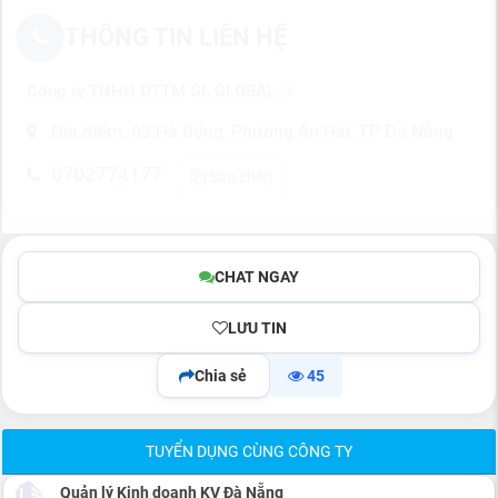
THÔNG TIN LIÊN HỆ
Công ty TNHH ĐTTM GL GLOBAL
Địa điểm: 63 Hà Bổng, Phường An Hải, TP Đà Nẵng
0702774177
Sao chép
CHAT NGAY
LƯU TIN
Chia sẻ
45
TUYỂN DỤNG CÙNG CÔNG TY
Quản lý Kinh doanh KV Đà Nẵng