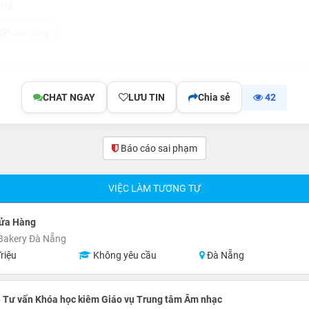
ẵng
Sao chép
CHAT NGAY
LƯU TIN
Chia sẻ
42
Báo cáo sai phạm
VIỆC LÀM TƯƠNG TỰ
Cửa Hàng
Bakery Đà Nẵng
riệu
Không yêu cầu
Đà Nẵng
) Tư vấn Khóa học kiêm Giáo vụ Trung tâm Âm nhạc