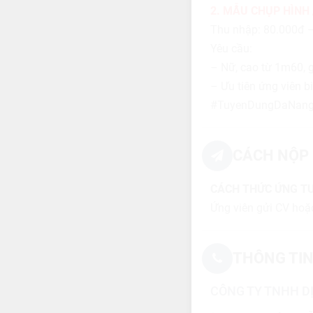
2. MẪU CHỤP HÌNH 
Thu nhập: 80.000đ 
Yêu cầu:
– Nữ, cao từ 1m60, gu
– Ưu tiên ứng viên bi
#TuyenDungDaNang
CÁCH NỘP 
CÁCH THỨC ỨNG T
Ứng viên gửi CV hoặc
THÔNG TIN
CÔNG TY TNHH DỊ