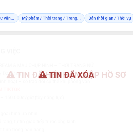
ư vấn...
Mỹ phẩm / Thời trang / Trang...
Bán thời gian / Thời vụ
G VIỆC
REAM & MẪU CHỤP HÌNH – THỜI TRANG NỮ
TIN ĐÃ HẾT HẠN NỘP HỒ SƠ
TIN ĐÃ XÓA
ê, Đà Nẵng
Linh hoạt – sẽ trao đổi cụ thể khi phỏng vấn
M TIKTOK
– 150.000đ/giờ (tùy năng lực)
ngoại hình ưa nhìn
ràng, tự tin giao tiếp trước ống kính
ệt tình trong bán hàng