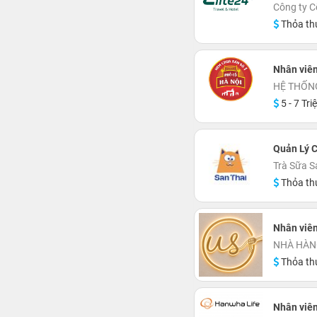
Công ty C
Thỏa th
Nhân viên
HỆ THỐN
5 - 7 Tri
Quản Lý C
Trà Sữa S
Thỏa th
Nhân viê
NHÀ HÀN
Thỏa th
Nhân viên