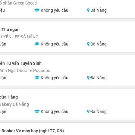
ổ phần Green Speed
iệu
Không yêu cầu
Đà Nẵng
n Thu ngân
 UYÊN LEE ĐÀ NẴNG
uận
Không yêu cầu
Đà Nẵng
ên Tư vấn Tuyển Sinh
 Anh Ngữ Quốc Tế Popodoo
uận
Không yêu cầu
Đà Nẵng
 cửa Hàng
Bakery Đà Nẵng
uận
Không yêu cầu
Đà Nẵng
 Booker Vé máy bay (nghỉ T7, CN)