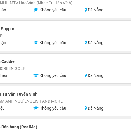
TNHH MTV Hảo Vĩnh (Nhạc Cụ Hảo Vĩnh)
uận
Không yêu cầu
Đà Nẵng
 Support
UP
uận
Không yêu cầu
Đà Nẵng
n Caddie
SCREEN GOLF
riệu
Không yêu cầu
Đà Nẵng
n Tư Vấn Tuyển Sinh
ÂM ANH NGỮ ENGLISH AND MORE
iệu
Không yêu cầu
Đà Nẵng
n Bán hàng (RealMe)