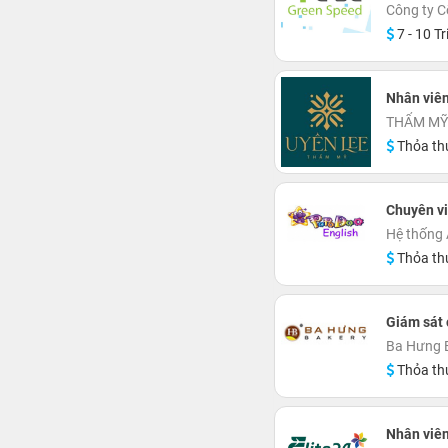
Công ty C
7 - 10 Tr
Nhân viê
THẨM MỸ
Thỏa th
Chuyên vi
Hệ thống
Thỏa th
Giám sát
Ba Hưng 
Thỏa th
Nhân viên