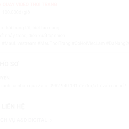
/ QUAY VIDEO THỜI TRANG
– 100.000đ/giờ
 thời trang tốt, biết tạo dáng
ết nhảy trend, diễn xuất tự nhiên
 #MauLivestream #MauThoiTrang #CoHoiViecLam #DaNang2
HỒ SƠ
UYỂN
 ảnh cá nhân qua Zalo: 0982 940 191 để được tư vấn chi tiết!
 LIÊN HỆ
CH VỤ A&D DIGITAL