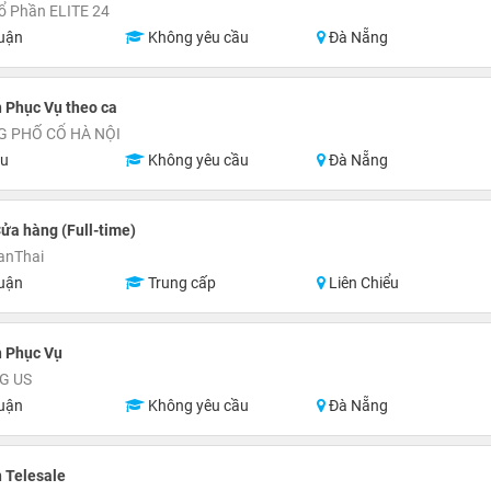
ổ Phần ELITE 24
uận
Không yêu cầu
Đà Nẵng
 Phục Vụ theo ca
G PHỐ CỔ HÀ NỘI
ệu
Không yêu cầu
Đà Nẵng
ửa hàng (Full-time)
anThai
uận
Trung cấp
Liên Chiểu
n Phục Vụ
G US
uận
Không yêu cầu
Đà Nẵng
 Telesale