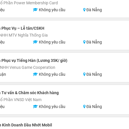
Cổ Phần Power Membership Card
iệu
Không yêu cầu
Đà Nẵng
n Phục Vụ – Lễ tân/CSKH
TNHH MTV Nghĩa Thống Gia
iệu
Không yêu cầu
Đà Nẵng
 Phục vụ Tiếng Hàn (Lương 35K/ giờ)
TNHH Venus Game Cooperation
uận
Không yêu cầu
Đà Nẵng
n Tư vấn & Chăm sóc Khách hàng
Cổ Phần VNSD Việt Nam
iệu
Không yêu cầu
Đà Nẵng
n Kinh Doanh Dầu Nhớt Mobil