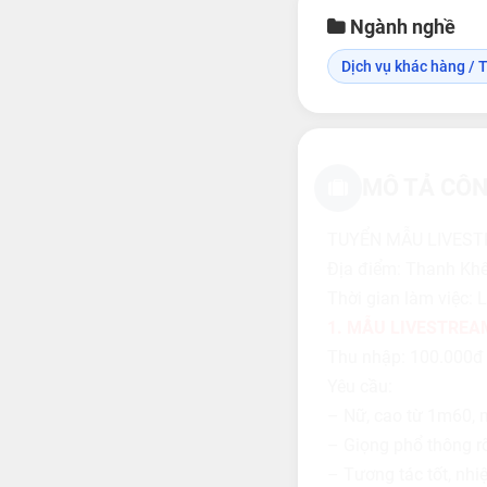
Ngành nghề
Dịch vụ khác hàng / T
MÔ TẢ CÔN
TUYỂN MẪU LIVEST
Địa điểm: Thanh Kh
Thời gian làm việc: 
1. MẪU LIVESTREA
Thu nhập: 100.000đ 
Yêu cầu:
– Nữ, cao từ 1m60, 
– Giọng phổ thông rõ 
– Tương tác tốt, nhi