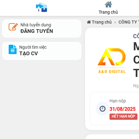
Trang chủ
Trang chủ
›
CÔNG TY 
Nhà tuyển dụng
ĐĂNG TUYỂN
C
M
Người tìm việc
TẠO CV
C
T
Ng
Hạn nộp
31/08/2025
HẾT HẠN NỘP