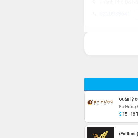
Thành Phố Đà N
0220935641
Quản lý 
Ba Hưng 
15 - 18 T
(Fulltime