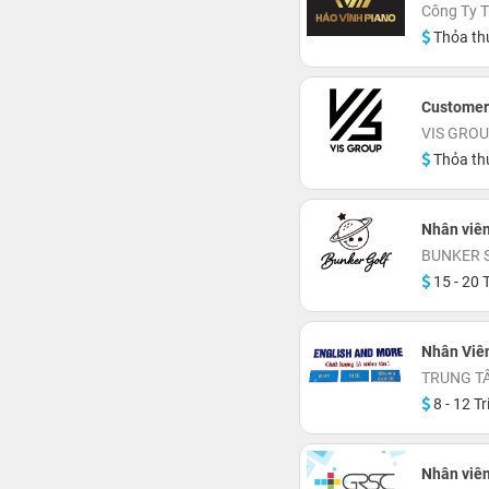
Công Ty 
Thỏa th
Customer
VIS GRO
Thỏa th
Nhân viê
BUNKER 
15 - 20 T
Nhân Viê
TRUNG T
8 - 12 Tr
Nhân viê