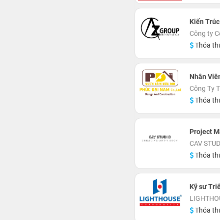
Kiến Trúc
Công ty C
Thỏa th
Nhân Viên
Công Ty 
Thỏa th
Project 
CAV STUD
Thỏa th
Kỹ sư Tri
LIGHTHOU
Thỏa th