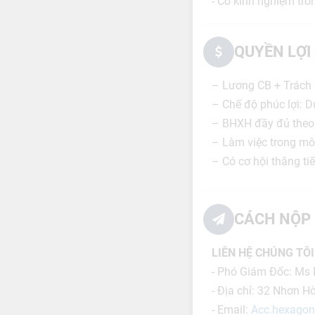
- Có kinh nghiệm tron
QUYỀN LỢI
– Lương CB + Trách 
– Chế độ phúc lợi: D
– BHXH đầy đủ theo
– Làm việc trong môi
– Có cơ hội thăng ti
CÁCH NỘP 
LIÊN HỆ CHÚNG TÔI
- Phó Giám Đốc: Ms
- Địa chỉ: 32 Nhơn Hò
- Email:
Acc.hexago