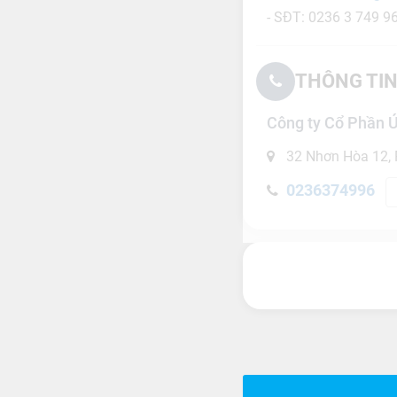
- SĐT: 0236 3 749 9
THÔNG TIN
Công ty Cổ Phần
32 Nhơn Hòa 12, P
0236374996