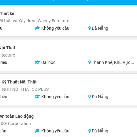
Thiết kế
ội thất và Xây dựng Woody Furniture
ệu
Không yêu cầu
Đà Nẵng
Nội Thất
itecture
riệu
Đại học
Thanh Khê, Khu Vực Lân Cận Đà Nẵng
 Kỹ Thuật Nội Thất
TNHH NỘI THẤT 3D PLUS
riệu
Không yêu cầu
Đà Nẵng
An toàn Lao động
SE Corporation
uận
Không yêu cầu
Đà Nẵng