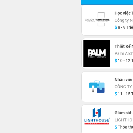
Học việc 
Công ty N
8 - 9 Tri
Thiết Kế 
Palm Arch
10 - 12 T
Nhân viên
CÔNG TY 
11 - 15 T
Giám sát 
LIGHTHOU
Thỏa th