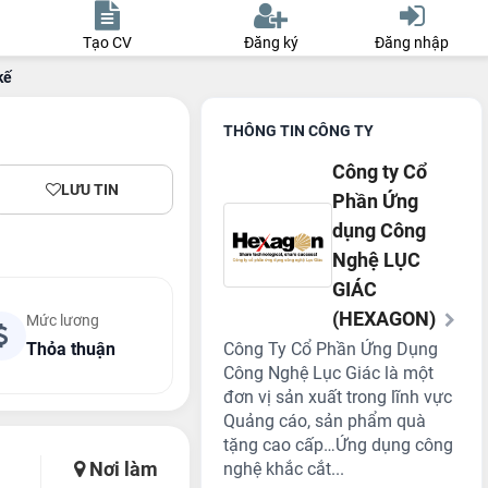
Tạo CV
Đăng ký
Đăng nhập
kế
THÔNG TIN CÔNG TY
Công ty Cổ
LƯU TIN
Phần Ứng
dụng Công
Nghệ LỤC
GIÁC
(HEXAGON)
Mức lương
Thỏa thuận
Công Ty Cổ Phần Ứng Dụng
Công Nghệ Lục Giác là một
đơn vị sản xuất trong lĩnh vực
Quảng cáo, sản phẩm quà
tặng cao cấp…Ứng dụng công
Nơi làm
nghệ khắc cắt...