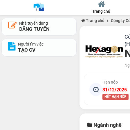
Trang chủ
Trang chủ
›
Công ty C
Nhà tuyển dụng
ĐĂNG TUYỂN
Cô
(
Người tìm việc
TẠO CV
N
Ng
Hạn nộp
31/12/2025
HẾT HẠN NỘP
Ngành nghề