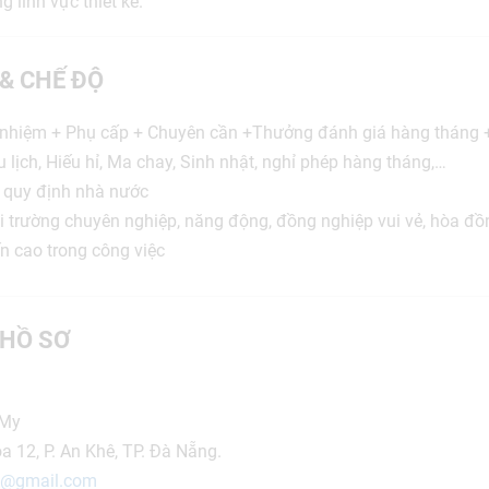
g lĩnh vực thiết kế.
 & CHẾ ĐỘ
nhiệm + Phụ cấp + Chuyên cần +Thưởng đánh giá hàng tháng +
u lịch, Hiếu hỉ, Ma chay, Sinh nhật, nghỉ phép hàng tháng,…
 quy định nhà nước
 trường chuyên nghiệp, năng động, đồng nghiệp vui vẻ, hòa đồn
ến cao trong công việc
HỒ SƠ
 My
a 12, P. An Khê, TP. Đà Nẵng.
n@gmail.com