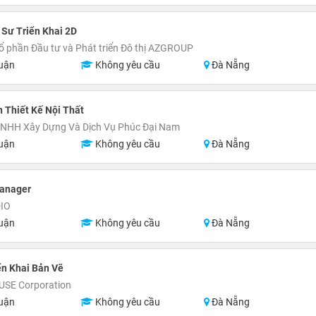
 Sư Triển Khai 2D
ổ phần Đầu tư và Phát triển Đô thị AZGROUP
uận
Không yêu cầu
Đà Nẵng
 Thiết Kế Nội Thất
TNHH Xây Dựng Và Dịch Vụ Phúc Đại Nam
uận
Không yêu cầu
Đà Nẵng
Manager
IO
uận
Không yêu cầu
Đà Nẵng
ển Khai Bản Vẽ
SE Corporation
uận
Không yêu cầu
Đà Nẵng