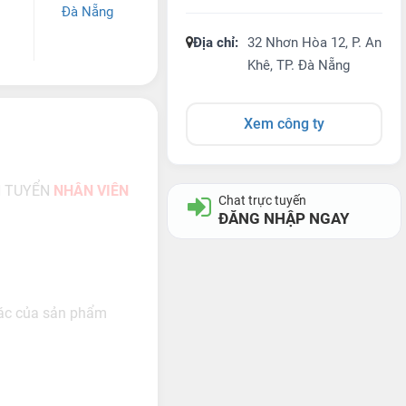
Đà Nẵng
Địa chỉ:
32 Nhơn Hòa 12, P. An
Khê, TP. Đà Nẵng
Xem công ty
N TUYỂN
NHÂN VIÊN
Chat trực tuyến
ĐĂNG NHẬP NGAY
 xác của sản phẩm