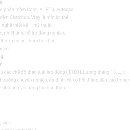
g:
o phần mềm Corel, AI, PTS, Autocad
mềm Sketchup, Vray là một lợi thế
 nghề thiết kế – mỹ thuật
c, nhiệt tình, hỗ trợ đồng nghiệp;
thực, cần cù , ham học hỏi.
ghiệm
ng:
ận
 các chế độ theo luật lao động ( BHXH, Lương tháng 13, ….);
 trường chuyên nghiệp, ổn định, có cơ hội thăng tiến cao trong 
 phù hợp với năng lực bản thân.
 việc.