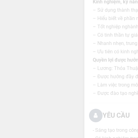
Kinh nghiệm, kỹ năn
– Sử dụng thành thạ
– Hiểu biết về phần 
– Tốt nghiệp nghành
– Có tinh thần tự giá
– Nhanh nhẹn, trung 
– Ưu tiên có kinh n
Quyền lợi được hưở
– Lương: Thỏa Thu
– Được hưởng đầy đủ
– Làm việc trong môi
– Được đào tạo nghề
YÊU CẦU
- Sáng tạo trong công