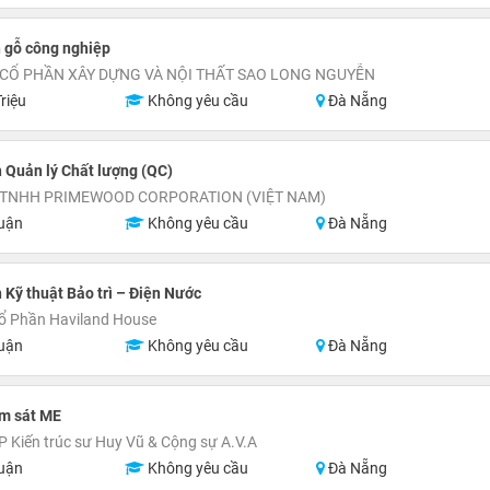
 gỗ công nghiệp
 CỔ PHẦN XÂY DỰNG VÀ NỘI THẤT SAO LONG NGUYỄN
riệu
Không yêu cầu
Đà Nẵng
 Quản lý Chất lượng (QC)
 TNHH PRIMEWOOD CORPORATION (VIỆT NAM)
uận
Không yêu cầu
Đà Nẵng
 Kỹ thuật Bảo trì – Điện Nước
ổ Phần Haviland House
uận
Không yêu cầu
Đà Nẵng
ám sát ME
P Kiến trúc sư Huy Vũ & Cộng sự A.V.A
uận
Không yêu cầu
Đà Nẵng