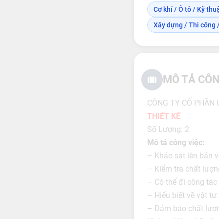
Cơ khí / Ô tô / Kỹ thuậ
Xây dựng / Thi công /
MÔ TẢ CÔN
CÔNG TY CỔ PHẦN 
THIẾT KẾ
Số Lượng: 2
Mô tả công việc:
– Khảo sát lên bản vẽ
– Kiểm tra chất lượn
– Có thể đi công tác 
– Hiểu biết về vật t
– Đảm bảo chất lượ