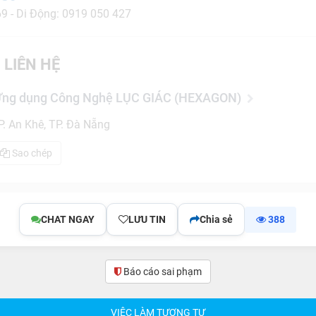
69 - Di Động: 0919 050 427
 LIÊN HỆ
 Ứng dụng Công Nghệ LỤC GIÁC (HEXAGON)
. An Khê, TP. Đà Nẵng
Sao chép
CHAT NGAY
LƯU TIN
Chia sẻ
388
Báo cáo sai phạm
VIỆC LÀM TƯƠNG TỰ