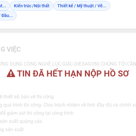
t...
Kiến trúc /Nội thất
Thiết kế / Mỹ thuật / Vẽ...
 Đầu...
G VIỆC
ỨNG DỤNG CÔNG NGHỆ LỤC GIÁC (HEXAGON) CHÚNG TÔI CẦ
TIN ĐÃ HẾT HẠN NỘP HỒ SƠ
 thiết kế, bản vẽ thi công
g quá trình thi công- Chịu trách nhiệm về tính đầy đủ và chính
để giám sát thi công tại công trình
ư sản xuất quảng cáo
ng sản xuất