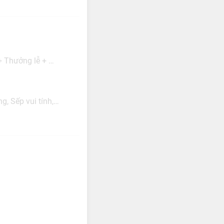
 Thưởng lễ + …
g, Sếp vui tính,…