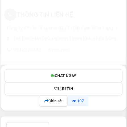
THÔNG TIN LIÊN HỆ
Công Ty CP Kinh Doanh và Đầu Tư Đất Xanh Miền Trung
386 Điện Biên Phủ, Phường Thanh Khê, TP.Đà Nẵng
0932224433
Sao chép
CHAT NGAY
LƯU TIN
Chia sẻ
107