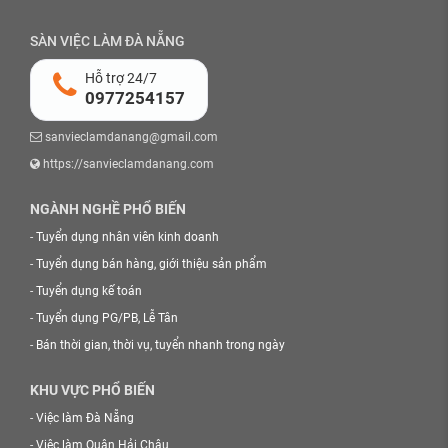
SÀN VIỆC LÀM ĐÀ NẴNG
Hỗ trợ 24/7
0977254157
sanvieclamdanang@gmail.com
https://sanvieclamdanang.com
NGÀNH NGHỀ PHỔ BIẾN
-
Tuyển dụng nhân viên kinh doanh
-
Tuyển dụng bán hàng, giới thiệu sản phẩm
-
Tuyển dụng kế toán
-
Tuyển dụng PG/PB, Lễ Tân
-
Bán thời gian, thời vụ, tuyển nhanh trong ngày
KHU VỰC PHỔ BIẾN
-
Việc làm Đà Nẵng
-
Việc làm Quận Hải Châu