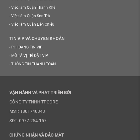
-
Việc làm Quận Thanh Khê
-
Việc làm Quận Sơn Trà
-
Việc làm Quận Liên Chiểu
TIN VIP VÀ CHUYỂN KHOẢN
-
PHÍ ĐĂNG TIN VIP
-
MÔ TẢ VỊ TRÍ ĐẶT VIP
-
THÔNG TIN THANH TOÁN
VẬN HÀNH VÀ PHÁT TRIỂN BỞI
CÔNG TY TNHH TPCORE
MST: 1801740343
SĐT: 0977.254.157
CHỨNG NHẬN VÀ BẢO MẬT