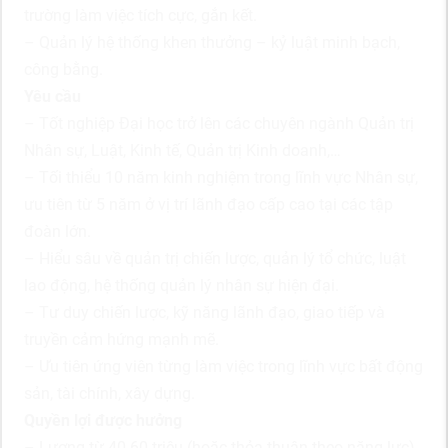
trường làm việc tích cực, gắn kết.
– Quản lý hệ thống khen thưởng – kỷ luật minh bạch,
công bằng.
Yêu cầu
– Tốt nghiệp Đại học trở lên các chuyên ngành Quản trị
Nhân sự, Luật, Kinh tế, Quản trị Kinh doanh,…
– Tối thiểu 10 năm kinh nghiệm trong lĩnh vực Nhân sự,
ưu tiên từ 5 năm ở vị trí lãnh đạo cấp cao tại các tập
đoàn lớn.
– Hiểu sâu về quản trị chiến lược, quản lý tổ chức, luật
lao động, hệ thống quản lý nhân sự hiện đại.
– Tư duy chiến lược, kỹ năng lãnh đạo, giao tiếp và
truyền cảm hứng mạnh mẽ.
– Ưu tiên ứng viên từng làm việc trong lĩnh vực bất động
sản, tài chính, xây dựng.
Quyền lợi được hưởng
– Lương từ 40-60 triệu (hoặc thỏa thuận theo năng lực)