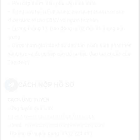
– Phụ cấp thâm niên, phụ cấp sinh nhât
– Đóng bảo hiểm Full lương, bảo hiểm chăm sóc sức
khỏe quốc tế cho CBNV và người thâthân
– Lương tháng 13: Dao động từ 02 đến 06 tháng tiền
lương
– Được tham gia các khóa đào tạo- huấn luận phát triển
năng lực và được tiếp cận bộ tài liệu đào tạo chuẩn của
Tập đoàn.
CÁCH NỘP HỒ SƠ
CÁCH ỨNG TUYỂN
- Ứng tuyển qua Link:
https://forms.gle/3uUXiXEg87sUhvQg6
- Email:
tuyendung@datxanhmientrung.com
- Hotline BP tuyển dụng: 0932 224 433