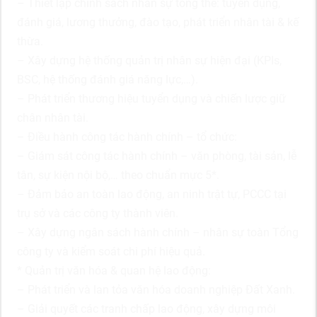
– Thiết lập chính sách nhân sự tổng thể: tuyển dụng,
đánh giá, lương thưởng, đào tạo, phát triển nhân tài & kế
thừa.
– Xây dựng hệ thống quản trị nhân sự hiện đại (KPIs,
BSC, hệ thống đánh giá năng lực,…).
– Phát triển thương hiệu tuyển dụng và chiến lược giữ
chân nhân tài.
– Điều hành công tác hành chính – tổ chức:
– Giám sát công tác hành chính – văn phòng, tài sản, lễ
tân, sự kiện nội bộ,… theo chuẩn mực 5*.
– Đảm bảo an toàn lao động, an ninh trật tự, PCCC tại
trụ sở và các công ty thành viên.
– Xây dựng ngân sách hành chính – nhân sự toàn Tổng
công ty và kiểm soát chi phí hiệu quả.
* Quản trị văn hóa & quan hệ lao động:
– Phát triển và lan tỏa văn hóa doanh nghiệp Đất Xanh.
– Giải quyết các tranh chấp lao động, xây dựng môi