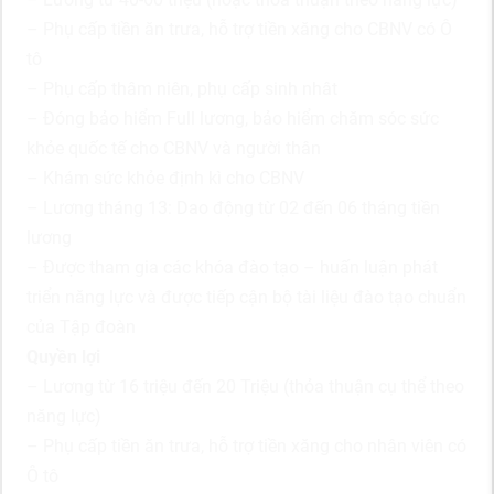
– Phụ cấp tiền ăn trưa, hỗ trợ tiền xăng cho CBNV có Ô
tô
– Phụ cấp thâm niên, phụ cấp sinh nhât
– Đóng bảo hiểm Full lương, bảo hiểm chăm sóc sức
khỏe quốc tế cho CBNV và người thân
– Khám sức khỏe định kì cho CBNV
– Lương tháng 13: Dao động từ 02 đến 06 tháng tiền
lương
– Được tham gia các khóa đào tạo – huấn luận phát
triển năng lực và được tiếp cận bộ tài liệu đào tạo chuẩn
của Tập đoàn
Quyền lợi
– Lương từ 16 triệu đến 20 Triệu (thỏa thuận cụ thể theo
năng lực)
– Phụ cấp tiền ăn trưa, hỗ trợ tiền xăng cho nhân viên có
Ô tô