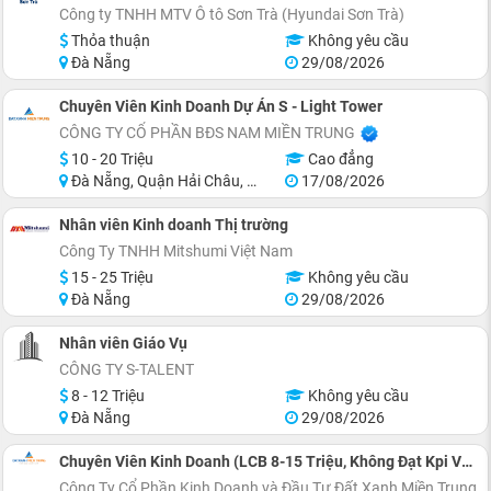
Công ty TNHH MTV Ô tô Sơn Trà (Hyundai Sơn Trà)
Thỏa thuận
Không yêu cầu
Đà Nẵng
29/08/2026
Chuyên Viên Kinh Doanh Dự Án S - Light Tower
CÔNG TY CỔ PHẦN BĐS NAM MIỀN TRUNG
10 - 20 Triệu
Cao đẳng
Đà Nẵng, Quận Hải Châu, Quận Ngũ Hành Sơn, Quận Cẩm Lệ, Khu vực lân cận Đà Nẵng
17/08/2026
Nhân viên Kinh doanh Thị trường
Công Ty TNHH Mitshumi Việt Nam
15 - 25 Triệu
Không yêu cầu
Đà Nẵng
29/08/2026
Nhân viên Giáo Vụ
CÔNG TY S-TALENT
8 - 12 Triệu
Không yêu cầu
Đà Nẵng
29/08/2026
Chuyên Viên Kinh Doanh (LCB 8-15 Triệu, Không Đạt Kpi Vẫn Nhận Đủ Lương)
Công Ty Cổ Phần Kinh Doanh và Đầu Tư Đất Xanh Miền Trung