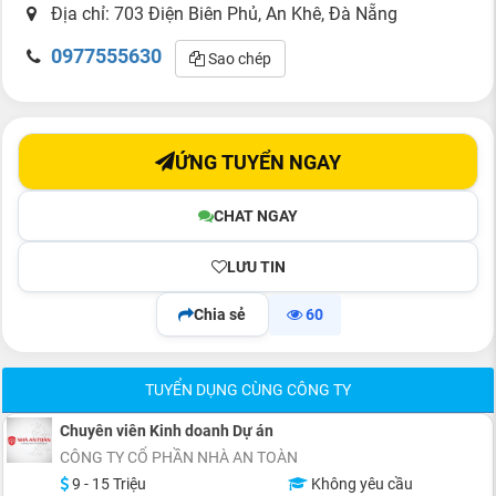
Địa chỉ: 703 Điện Biên Phủ, An Khê, Đà Nẵng
0977555630
Sao chép
ỨNG TUYỂN NGAY
CHAT NGAY
LƯU TIN
Chia sẻ
60
TUYỂN DỤNG CÙNG CÔNG TY
Chuyên viên Kinh doanh Dự án
CÔNG TY CỔ PHẦN NHÀ AN TOÀN
9 - 15 Triệu
Không yêu cầu