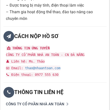
– Được trang bị máy tính, điện thoại làm việc
– Tham gia hoạt động thể thao, đào tạo nâng cao
chuyên môn
CÁCH NỘP HỒ SƠ
📩 THÔNG TIN ỨNG TUYỂN
CÔNG TY CỔ PHẦN NHÀ AN TOÀN - CN ĐÀ NẴNG
👤 Liên hệ: Ms. Thảo
📧 Email:
thao@nhaantoan.com
📞 Điện thoại: 0977 555 630
THÔNG TIN LIÊN HỆ
CÔNG TY CỔ PHẦN NHÀ AN TOÀN