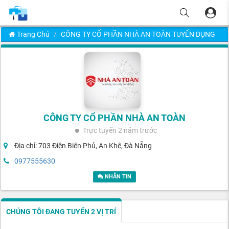
Trang Chủ
CÔNG TY CỔ PHẦN NHÀ AN TOÀN TUYỂN DỤNG
CÔNG TY CỔ PHẦN NHÀ AN TOÀN
Trực tuyến
2 năm trước
Địa chỉ: 703 Điện Biên Phủ, An Khê, Đà Nẵng
0977555630
NHẮN TIN
CHÚNG TÔI ĐANG TUYỂN 2 VỊ TRÍ