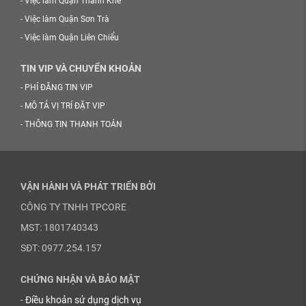
-
Việc làm Quận Thanh Khê
-
Việc làm Quận Sơn Trà
-
Việc làm Quận Liên Chiểu
TIN VIP VÀ CHUYỂN KHOẢN
-
PHÍ ĐĂNG TIN VIP
-
MÔ TẢ VỊ TRÍ ĐẶT VIP
-
THÔNG TIN THANH TOÁN
VẬN HÀNH VÀ PHÁT TRIỂN BỞI
CÔNG TY TNHH TPCORE
MST: 1801740343
SĐT: 0977.254.157
CHỨNG NHẬN VÀ BẢO MẬT
-
Điều khoản sử dụng dịch vụ