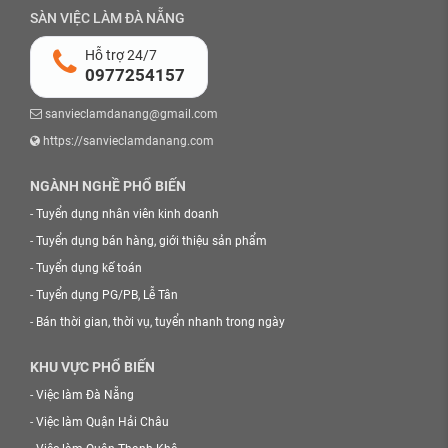
SÀN VIỆC LÀM ĐÀ NẴNG
Hỗ trợ 24/7
0977254157
sanvieclamdanang@gmail.com
https://sanvieclamdanang.com
NGÀNH NGHỀ PHỔ BIẾN
-
Tuyển dụng nhân viên kinh doanh
-
Tuyển dụng bán hàng, giới thiệu sản phẩm
-
Tuyển dụng kế toán
-
Tuyển dụng PG/PB, Lễ Tân
-
Bán thời gian, thời vụ, tuyển nhanh trong ngày
KHU VỰC PHỔ BIẾN
-
Việc làm Đà Nẵng
-
Việc làm Quận Hải Châu