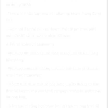
hệ thống
CRM;
- Theo dõi, nhắc hạn visa và follow-up khách hàng đúng
lịch
;
- Cập nhật đầy đủ dữ liệu doanh thu
-
chi phí theo biểu
mẫu để đối
chiếu với bộ phận Kế toán.
4. Hỗ trợ Sales và Marketing
- Phối hợp tìm kiếm và mở rộng mạng lưới khách hàng
tiềm năng
;
- Phối hợp cung cấp thông tin/hình ảnh thực tế cho các
hoạt động
marketing;
-
Hỗ trợ triển khai một số nội dung truyền thông cơ bản
theo kế
hoạch cho các kên
h
fanpage, website, tiktok của
thương hiệu;
-
Nắm bắt và tổng hợp phản hồi từ khách hàng trên tất