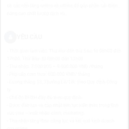
cả các nền
tảng online và offline để góp phần cải thiện,
nâng cao chất lượng
dịch vụ
.
YÊU CẦU
- Thời gian làm việc: Thứ Hai đến thứ Sáu: từ 08h00 đến
17h00. Thứ Bảy: từ 08h00 đến 12h00
- Thu nhập: 7.000.000 – 9.000.000 VNĐ /tháng
- Phụ cấp cơm trưa: 600.000 VNĐ/ tháng
- Lương tháng 13, Thưởng Lễ/Tết: theo Quy định Công
ty.
- Chế độ BHXH đầy đủ theo quy định
- Được đào tạo và cập nhật liên tục kiến thức trong lĩnh
vực visa – xuất nhập cảnh, marketing.
- Thu nhập tăng theo năng lực và kết quả kinh doanh
của mảng.