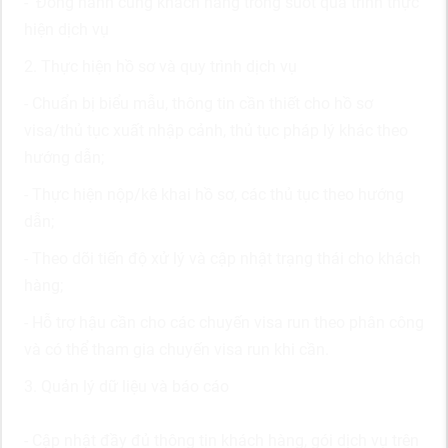
- Đồng hành cùng khách hàng trong suốt quá trình thực
hiện dịch
vụ
2. Thực hiện hồ sơ và quy trình dịch vụ
-
Chuẩn bị biểu mẫu, thông tin cần thiết cho hồ sơ
visa/thủ tục
xuất nhập cảnh
,
thủ tục pháp lý khác theo
hướng dẫn
;
- Thực hiện nộp/kê khai hồ sơ, các thủ tục theo hướng
dẫn;
- Theo dõi tiến độ xử lý và cập nhật trạng thái cho khách
hàng;
- Hỗ trợ hậu cần cho các chuyến visa run theo phân công
và có
thể tham gia chuyến visa run khi cần.
3. Quản lý dữ liệu và báo cáo
- Cập nhật đầy đủ thông tin khách hàng, gói dịch vụ trên