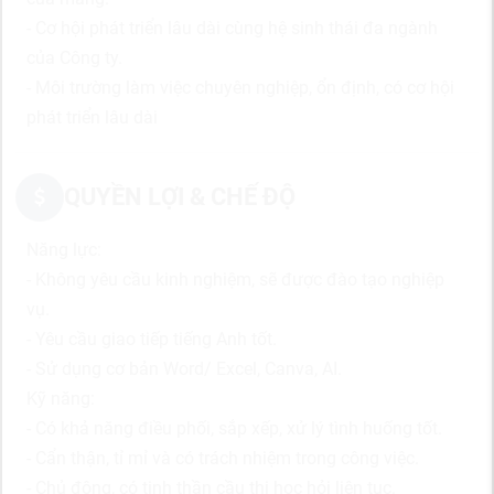
- Cơ hội phát triển lâu dài cùng hệ sinh thái đa ngành
của Công ty.
- Môi trường làm việc chuyên nghiệp, ổn định, có cơ hội
phát triển lâu dài
QUYỀN LỢI & CHẾ ĐỘ
Năng lực:
- Không yêu cầu kinh nghiệm, sẽ được đào tạo nghiệp
vụ.
- Yêu cầu giao tiếp tiếng Anh tốt.
- Sử dụng cơ bản Word/ Excel, Canva, AI.
Kỹ năng:
- Có khả năng điều phối, sắp xếp, xử lý tình huống tốt.
- Cẩn thận, tỉ mỉ và có trách nhiệm trong công việc.
- Chủ động, có tinh thần cầu thị học hỏi liên tục.