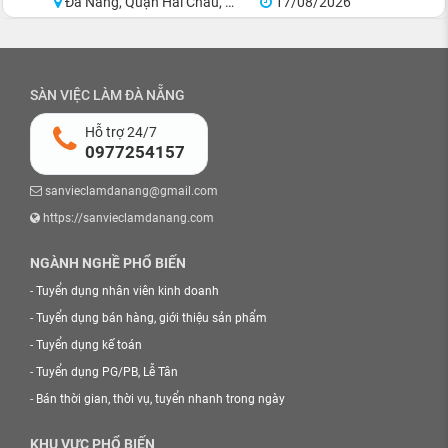
Đà Nẵng, Quận Hải Châu, Quận Sơn Trà, Quận Ngũ Hành Sơn, Quận Cẩm Lệ, Khu vực lân cận Đà Nẵng
17/08/2026
SÀN VIỆC LÀM ĐÀ NẴNG
Hỗ trợ 24/7
0977254157
sanvieclamdanang@gmail.com
https://sanvieclamdanang.com
NGÀNH NGHỀ PHỔ BIẾN
-
Tuyển dụng nhân viên kinh doanh
-
Tuyển dụng bán hàng, giới thiệu sản phẩm
-
Tuyển dụng kế toán
-
Tuyển dụng PG/PB, Lễ Tân
-
Bán thời gian, thời vụ, tuyển nhanh trong ngày
KHU VỰC PHỔ BIẾN