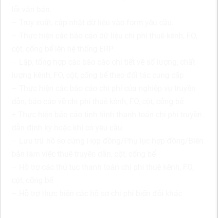
lỗi văn bản.
– Truy xuất, cập nhật dữ liệu vào form yêu cầu.
– Thực hiện các báo cáo dữ liệu chi phí thuê kênh, FO,
cột, cống bể lên hệ thống ERP
– Lập, tổng hợp các báo cáo chi tiết về số lượng, chất
lượng kênh, FO, cột, cống bể theo đối tác cung cấp
– Thực hiện các báo cáo chi phí của nghiệp vụ truyền
dẫn, báo cáo về chi phí thuê kênh, FO, cột, cống bể
+ Thực hiện báo cáo tình hình thanh toán chi phí truyền
dẫn định kỳ hoặc khi có yêu cầu
– Lưu trữ hồ sơ cứng Hợp đồng/Phụ lục hợp đồng/Biên
bản làm việc thuê truyền dẫn, cột, cống bể
– Hỗ trợ các thủ tục thanh toán chi phí thuê kênh, FO,
cột, cống bể
– Hỗ trợ thực hiện các hồ sơ chi phí biến đổi khác