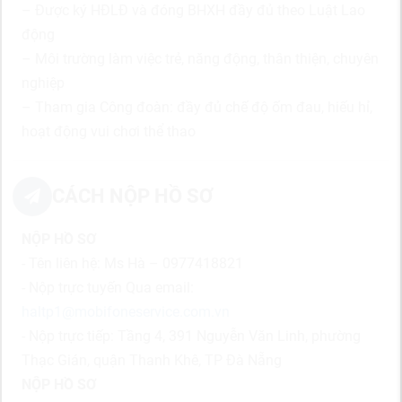
– Được ký HĐLĐ và đóng BHXH đầy đủ theo Luật Lao
động
– Môi trường làm việc trẻ, năng động, thân thiện, chuyên
nghiệp
– Tham gia Công đoàn: đầy đủ chế độ ốm đau, hiếu hỉ,
hoạt động vui chơi thể thao
CÁCH NỘP HỒ SƠ
NỘP HỒ SƠ
- Tên liên hệ: Ms Hà – 0977418821
- Nộp trực tuyến Qua email:
haltp1@mobifoneservice.com.vn
- Nộp trực tiếp: Tầng 4, 391 Nguyễn Văn Linh, phường
Thạc Gián, quận Thanh Khê, TP Đà Nẵng
NỘP HỒ SƠ