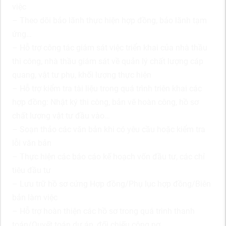
việc
– Theo dõi bảo lãnh thực hiện hợp đồng, bảo lãnh tạm
ứng…
– Hỗ trợ công tác giám sát việc triển khai của nhà thầu
thi công, nhà thầu giám sát về quản lý chất lượng cáp
quang, vật tư phụ, khối lượng thực hiện
– Hỗ trợ kiểm tra tài liệu trong quá trình triên khai các
hợp đồng: Nhật ký thi công, bản vẽ hoàn công, hồ sơ
chất lượng vật tư đầu vào…
– Soạn thảo các văn bản khi có yêu cầu hoặc kiểm tra
lỗi văn bản
– Thực hiện các báo cáo kế hoạch vốn đầu tư, các chỉ
tiêu đầu tư
– Lưu trữ hồ sơ cứng Hợp đồng/Phụ lục hợp đồng/Biên
bản làm việc
– Hỗ trợ hoàn thiện các hồ sơ trong quá trình thanh
toán/Quyết toán dự án, đối chiếu công nợ