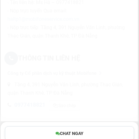
- Tên liên hệ: Ms Hà – 0977418821
- Nộp trực tuyến Qua email:
haltp1@mobifoneservice.com.vn
- Nộp trực tiếp: Tầng 4, 391 Nguyễn Văn Linh, phường
Thạc Gián, quận Thanh Khê, TP Đà Nẵng
THÔNG TIN LIÊN HỆ
Công ty Cổ phần dịch vụ kỹ thuật Mobifone
Tầng 4, 391 Nguyễn Văn Linh, phường Thạc Gián,
quận Thanh Khê, TP Đà Nẵng
0977418821
Sao chép
CHAT NGAY