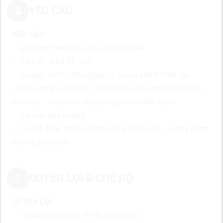
YÊU CẦU
YÊU CẦU:
– Giới tính: Nam/Nữ, cao 1m58 trở lên
– Độ tuổi: dưới 35 tuổi
– Chuyên môn: Tốt nghiệp từ Trung cấp trở lên các
chuyên ngành Điện tử viễn thông, Công nghệ thông tin,
Kế toán,… hoặc các chuyên ngành có liên quan
– Tin học văn phòng
– Có tinh thần trách nhiệm trong công việc, có khả năng
hòa nhập nhanh
QUYỀN LỢI & CHẾ ĐỘ
QUYỀN LỢI:
– Thưởng các ngày lễ, tết trong năm