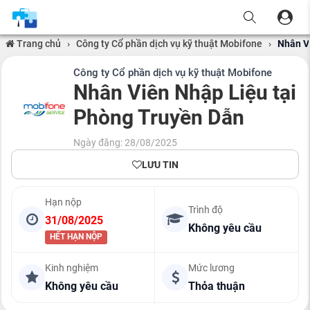
Trang chủ
›
Công ty Cổ phần dịch vụ kỹ thuật Mobifone
›
Nhân V
Công ty Cổ phần dịch vụ kỹ thuật Mobifone
Nhân Viên Nhập Liệu tại
Phòng Truyền Dẫn
Ngày đăng: 28/08/2025
LƯU TIN
Hạn nộp
Trình độ
31/08/2025
Không yêu cầu
HẾT HẠN NỘP
Kinh nghiệm
Mức lương
Không yêu cầu
Thỏa thuận