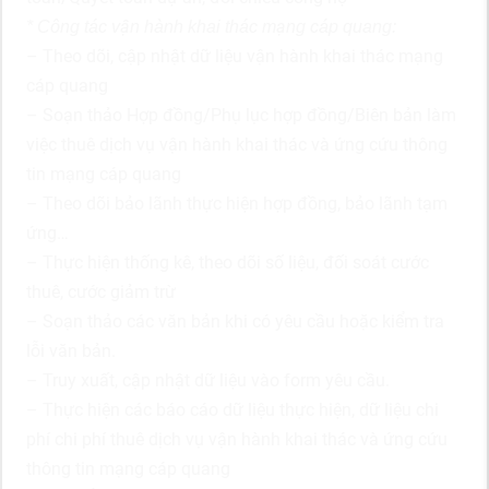
* Công tác vận hành khai thác mạng cáp quang:
– Theo dõi, cập nhật dữ liệu vận hành khai thác mạng
cáp quang
– Soạn thảo Hợp đồng/Phụ lục hợp đồng/Biên bản làm
việc thuê dịch vụ vận hành khai thác và ứng cứu thông
tin mạng cáp quang
– Theo dõi bảo lãnh thực hiện hợp đồng, bảo lãnh tạm
ứng…
– Thực hiện thống kê, theo dõi số liệu, đối soát cước
thuê, cước giảm trừ
– Soạn thảo các văn bản khi có yêu cầu hoặc kiểm tra
lỗi văn bản.
– Truy xuất, cập nhật dữ liệu vào form yêu cầu.
– Thực hiện các báo cáo dữ liệu thực hiện, dữ liệu chi
phí chi phí thuê dịch vụ vận hành khai thác và ứng cứu
thông tin mạng cáp quang