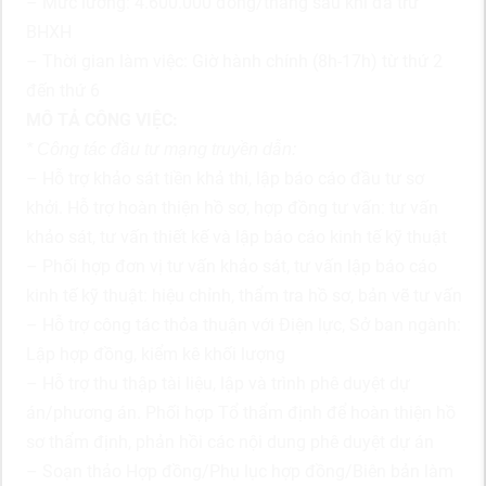
– Mức lương: 4.600.000 đồng/tháng sau khi đã trừ
BHXH
– Thời gian làm việc: Giờ hành chính (8h-17h) từ thứ 2
đến thứ 6
MÔ TẢ CÔNG VIỆC:
* Công tác đầu tư mạng truyền dẫn:
– Hỗ trợ khảo sát tiền khả thi, lập báo cáo đầu tư sơ
khởi. Hỗ trợ hoàn thiện hồ sơ, hợp đồng tư vấn: tư vấn
khảo sát, tư vấn thiết kế và lập báo cáo kinh tế kỹ thuật
– Phối hợp đơn vị tư vấn khảo sát, tư vấn lập báo cáo
kinh tế kỹ thuật: hiệu chỉnh, thẩm tra hồ sơ, bản vẽ tư vấn
– Hỗ trợ công tác thỏa thuận với Điện lực, Sở ban ngành:
Lập hợp đồng, kiểm kê khối lượng
– Hỗ trợ thu thập tài liệu, lập và trình phê duyệt dự
án/phương án. Phối hợp Tổ thẩm định để hoàn thiện hồ
sơ thẩm định, phản hồi các nội dung phê duyệt dự án
– Soạn thảo Hợp đồng/Phụ lục hợp đồng/Biên bản làm