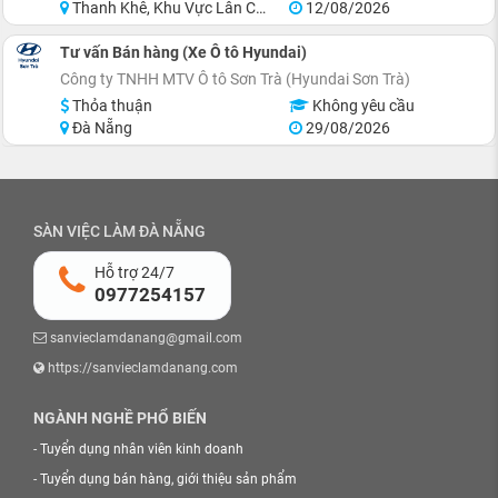
Thanh Khê, Khu Vực Lân Cận Đà Nẵng
12/08/2026
Tư vấn Bán hàng (Xe Ô tô Hyundai)
Công ty TNHH MTV Ô tô Sơn Trà (Hyundai Sơn Trà)
Thỏa thuận
Không yêu cầu
Đà Nẵng
29/08/2026
SÀN VIỆC LÀM ĐÀ NẴNG
Hỗ trợ 24/7
0977254157
sanvieclamdanang@gmail.com
https://sanvieclamdanang.com
NGÀNH NGHỀ PHỔ BIẾN
-
Tuyển dụng nhân viên kinh doanh
-
Tuyển dụng bán hàng, giới thiệu sản phẩm