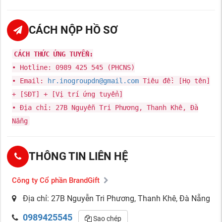
CÁCH NỘP HỒ SƠ
CÁCH THỨC ỨNG TUYỂN:
• Hotline: 0989 425 545 (PHCNS)
• Email:
hr.inogroupdn@gmail.com
Tiêu đề: [Họ tên]
+ [SĐT] + [Vị trí ứng tuyển]
• Địa chỉ: 27B Nguyễn Tri Phương, Thanh Khê, Đà
Nẵng
THÔNG TIN LIÊN HỆ
Công ty Cổ phần BrandGift
Địa chỉ: 27B Nguyễn Tri Phương, Thanh Khê, Đà Nẵng
0989425545
Sao chép