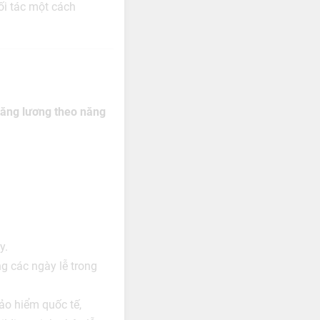
ối tác một cách
tăng lương theo năng
y.
g các ngày lễ trong
ảo hiểm quốc tế,