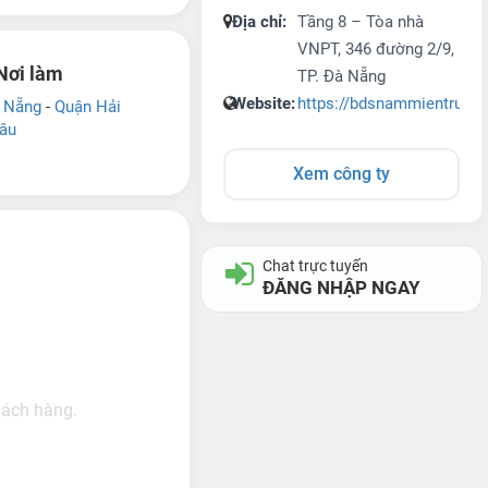
Địa chỉ:
Tầng 8 – Tòa nhà
VNPT, 346 đường 2/9,
Nơi làm
TP. Đà Nẵng
Website:
https://bdsnammientrung
 Nẵng
-
Quận Hải
âu
Xem công ty
Chat trực tuyến
ĐĂNG NHẬP NGAY
hách hàng.