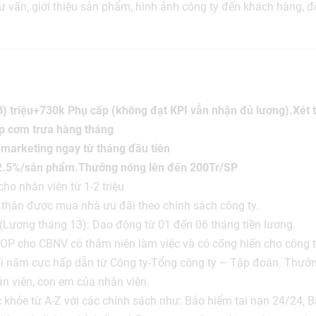
ư vấn, giới thiệu sản phẩm, hình ảnh công ty đến khách hàng, đ
8) triệu+730k Phụ cấp (không đạt KPI vẫn nhận đủ lương).Xét 
p cơm trưa hàng tháng
 marketing ngay từ tháng đầu tiên
 2.5%/sản phẩm.Thưởng nóng lên đến 200Tr/SP
 cho nhân viên từ 1-2 triệu
 thân được mua nhà ưu đãi theo chính sách công ty.
 (Lương tháng 13): Dao động từ 01 đến 06 tháng tiền lương.
OP cho CBNV có thâm niên làm việc và có cống hiến cho công t
ối năm cực hấp dẫn từ Công ty-Tổng công ty – Tập đoàn. Thưởn
n viên, con em của nhân viên.
khỏe từ A-Z với các chính sách như: Bảo hiểm tai nạn 24/24, B