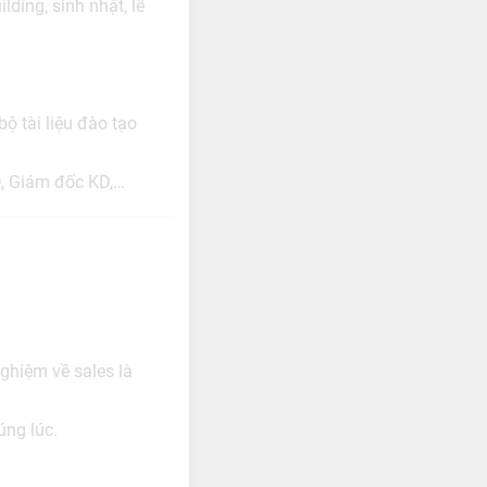
ding, sinh nhật, lễ
ộ tài liệu đào tạo
D, Giám đốc KD,…
ghiệm về sales là
úng lúc.