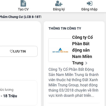
Tạo CV
Đăng ký
Đăng nhập
 Phẩm Chung Cư (LCB 8-18TR + Hoa Hồng 200Tr/SP + Thưởng Khủng)
THÔNG TIN CÔNG TY
Công ty Cổ
Phần Bất
động sản
LƯU TIN
Nam Miền
Trung
Công Ty Cổ Phần Bất Động
Sản Nam Miền Trung là thành
viên thuộc hệ thống Đất Xanh
Miền Trung Group, hoạt động
ức lương
tháng 03/2018 chuyên về lĩnh
vực kinh doanh phát triển...
 - 18 Triệu