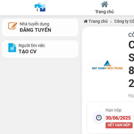
Trang chủ
Trang chủ
›
Công ty C
Nhà tuyển dụng
ĐĂNG TUYỂN
C
C
Người tìm việc
TẠO CV
S
8
2
Ng
Hạn nộp
30/06/2025
HẾT HẠN NỘP