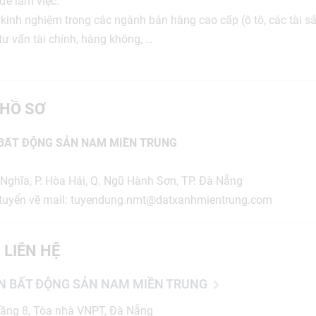
để làm việc.
 kinh nghiệm trong các ngành bán hàng cao cấp (ô tô, các tài sả
tư vấn tài chính, hàng không, …
HỒ SƠ
 BẤT ĐỘNG SẢN NAM MIỀN TRUNG
i Nghĩa, P. Hòa Hải, Q. Ngũ Hành Sơn, TP. Đà Nẵng
 tuyển về mail: tuyendung.nmt@datxanhmientrung.com
 LIÊN HỆ
N BẤT ĐỘNG SẢN NAM MIỀN TRUNG
ầng 8, Tòa nhà VNPT, Đà Nẵng