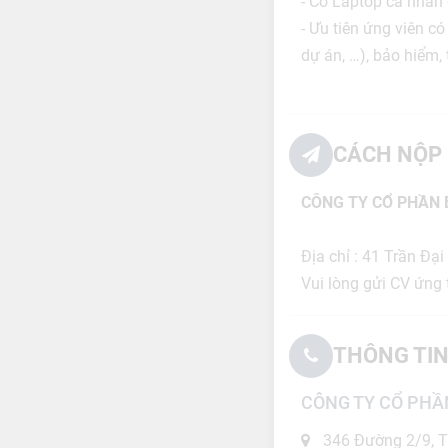
- Có Laptop cá nhân 
- Ưu tiên ứng viên có
dự án, …), bảo hiểm, 
CÁCH NỘP 
CÔNG TY CỔ PHẦN
Địa chỉ : 41 Trần Đạ
Vui lòng gửi CV ứng
THÔNG TIN
CÔNG TY CỔ PHẦ
346 Đường 2/9, T