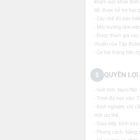
khám sức khỏe định k
tết, được hỗ trợ học
- Các chế độ bảo hiể
- Môi trường làm việc
- Được tham gia các 
chuẩn của Tập đoàn
- Cơ hội thăng tiến
QUYỀN LỢI
- Giới tính: Nam/Nữ. Đ
- Trình độ học vấn: T
- Kinh nghiệm: chỉ c
một ưu thế.
- Giao tiếp: trình bà
- Phong cách: Năng đ