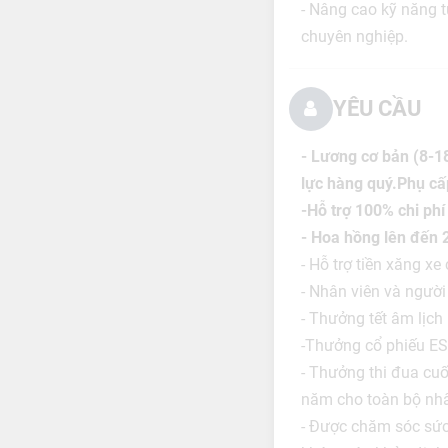
- Nâng cao kỹ năng t
chuyên nghiệp.
YÊU CẦU
- Lương cơ bản (8-1
lực hàng quý.Phụ cấ
-Hỗ trợ 100% chi phí
- Hoa hồng lên đến
- Hỗ trợ tiền xăng xe
- Nhân viên và người
- Thưởng tết âm lịch
-Thưởng cổ phiếu ES
- Thưởng thi đua cu
năm cho toàn bộ nhâ
- Được chăm sóc sức 