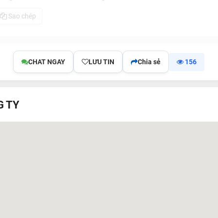
Sao chép
CHAT NGAY
LƯU TIN
Chia sẻ
156
G TY