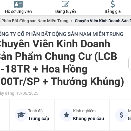
Hồ sơ ứng viên
Đăng tuyển
Bảng giá
ổ Phần Bất động sản Nam Miền Trung
›
Chuyên Viên Kinh Doanh Sản
ÔNG TY CỔ PHẦN BẤT ĐỘNG SẢN NAM MIỀN TRUNG
huyên Viên Kinh Doanh
ản Phẩm Chung Cư (LCB
-18TR + Hoa Hồng
00Tr/SP + Thưởng Khủng)
ày đăng: 13/06/2025
Trình độ
Kinh nghiệm
M
Trung cấp
Không yêu cầu
8