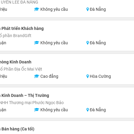
 UYÊN LEE ĐÀ NẴNG
riệu
Không yêu cầu
Đà Nẵng
 Phát triển Khách hàng
ổ phần BrandGift
uận
Không yêu cầu
Đà Nẵng
hòng Kinh Doanh
ổ Phần Địa Ốc Mai Việt
riệu
Cao đẳng
Hòa Cường
 Kinh Doanh – Thị Trường
TNHH Thương mại Phước Ngọc Bảo
uận
Không yêu cầu
Đà Nẵng
 Bán hàng (Ca tối)