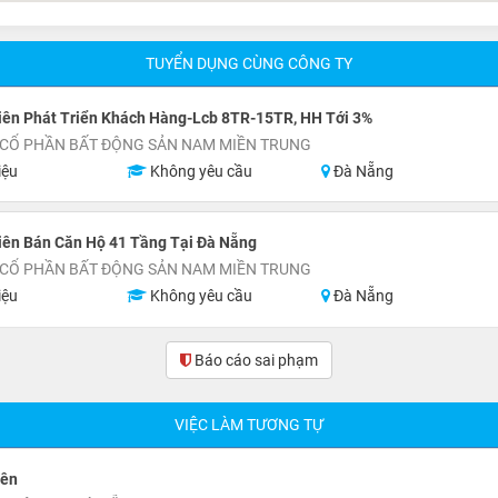
TUYỂN DỤNG CÙNG CÔNG TY
iên Phát Triển Khách Hàng-Lcb 8TR-15TR, HH Tới 3%
 CỔ PHẦN BẤT ĐỘNG SẢN NAM MIỀN TRUNG
iệu
Không yêu cầu
Đà Nẵng
iên Bán Căn Hộ 41 Tầng Tại Đà Nẵng
 CỔ PHẦN BẤT ĐỘNG SẢN NAM MIỀN TRUNG
iệu
Không yêu cầu
Đà Nẵng
Báo cáo sai phạm
VIỆC LÀM TƯƠNG TỰ
iên