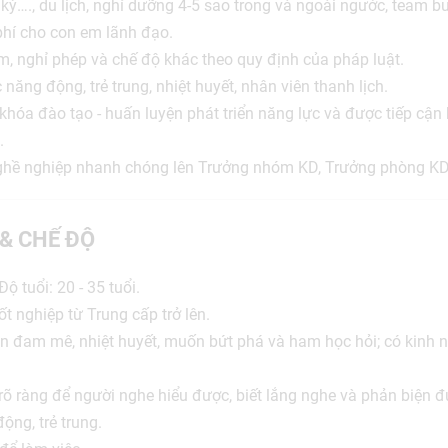
ỳ…., du lịch, nghỉ dưỡng 4-5 sao trong và ngoài ngước, team buil
 phí cho con em lãnh đạo.
m, nghỉ phép và chế độ khác theo quy định của pháp luật.
 năng động, trẻ trung, nhiệt huyết, nhân viên thanh lịch.
khóa đào tạo - huấn luyện phát triển năng lực và được tiếp cận b
.
 nghề nghiệp nhanh chóng lên Trưởng nhóm KD, Trưởng phòng K
 & CHẾ ĐỘ
ộ tuổi: 20 - 35 tuổi.
ốt nghiệp từ Trung cấp trở lên.
ần đam mê, nhiệt huyết, muốn bứt phá và ham học hỏi; có kinh n
y rõ ràng để người nghe hiểu được, biết lắng nghe và phản biện đ
ộng, trẻ trung.