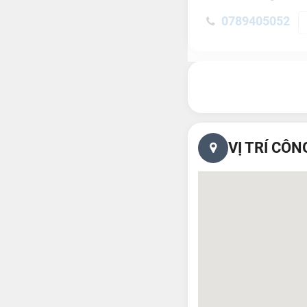
0789405052
VỊ TRÍ CÔN