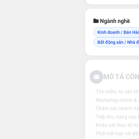
Ngành nghề
Kinh doanh / Bán Hà
Bất động sản / Nhà đ
MÔ TẢ CÔN
- Tìm kiếm, tư vấn 
- Marketing online &
- Chăm sóc khách hà
- Tiếp thu, nâng cao
- Khảo sát thực tế t
- Phối kết hợp với độ