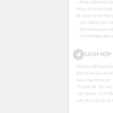
– Được chăm sóc sức
khám sức khỏe định k
tết, được hỗ trợ học
– Các chế độ bảo hiể
– Môi trường làm việc
– Cơ hội thăng tiến
CÁCH NỘP 
Đăng ký để được phỏn
Nộp hồ sơ qua email
Hoặc nộp hồ sơ tại:
- Trụ Sở: 64 Tôn Đứ
- Chi Nhánh: 673 Tr
Liên hệ: 0932 43 43 