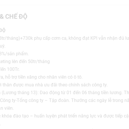
 & CHẾ ĐỘ
 ĐỘ
8tr/tháng)+730k phụ cấp cơm ca, không đạt KPI vẫn nhận đủ l
uý.
 3%/sản phẩm.
keting lên đến 50tr/tháng
ến 100Tr.
a, hỗ trợ tiền xăng cho nhân viên có ô tô.
i thân được mua nhà ưu đãi theo chính sách công ty.
 (Lương tháng 13): Dao động từ 01 đến 06 tháng tiền lương. T
Công ty-Tổng công ty – Tập đoàn. Thưởng các ngày lễ trong n
n viên.
khóa đào tạo – huấn luyện phát triển năng lực và được tiếp cận
.