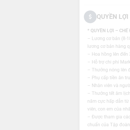
QUYỀN LỢI
* QUYỀN LỢI – CHẾ
– Lương cơ bản (8-1
lương cơ bản hàng q
– Hoa hồng lên đến
– Hỗ trợ chi phí Mar
– Thưởng nóng lên đ
– Phụ cấp tiền ăn trư
– Nhân viên và ngườ
– Thưởng tết âm lịch
năm cực hấp dẫn từ 
viên, con em của nhâ
– Được tham gia các 
chuẩn của Tập đoàn