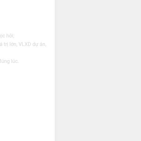
ọc hỏi;
 trị lớn, VLXD dự án,
đúng lúc.