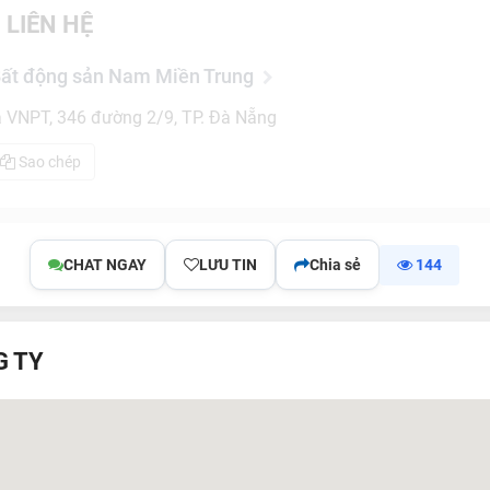
 LIÊN HỆ
Bất động sản Nam Miền Trung
 VNPT, 346 đường 2/9, TP. Đà Nẵng
Sao chép
CHAT NGAY
LƯU TIN
Chia sẻ
144
G TY