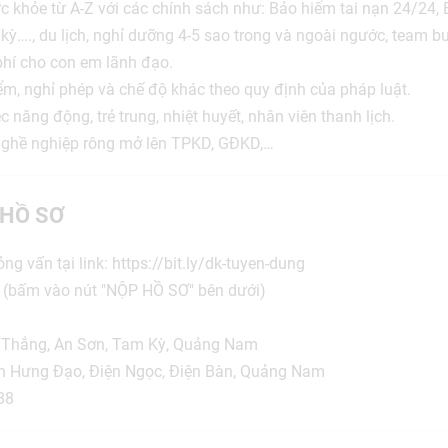
 khỏe từ A-Z với các chính sách như: Bảo hiểm tai nạn 24/24, 
ỳ…., du lịch, nghỉ dưỡng 4-5 sao trong và ngoài ngước, team buil
 phí cho con em lãnh đạo.
m, nghỉ phép và chế độ khác theo quy định của pháp luật.
 năng động, trẻ trung, nhiệt huyết, nhân viên thanh lịch.
 nghề nghiệp rông mở lên TPKD, GĐKD,…
HỒ SƠ
g vấn tại link: https://bit.ly/dk-tuyen-dung
 (bấm vào nút "NỘP HỒ SƠ" bên dưới)
c Thắng, An Sơn, Tam Kỳ, Quảng Nam
ần Hưng Đạo, Điện Ngọc, Điện Bàn, Quảng Nam
88