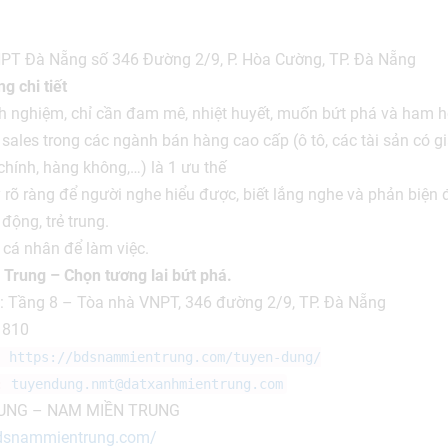
PT Đà Nẵng số 346 Đường 2/9, P. Hòa Cường, TP. Đà Nẵng
g chi tiết
h nghiệm, chỉ cần đam mê, nhiệt huyết, muốn bứt phá và ham h
sales trong các ngành bán hàng cao cấp (ô tô, các tài sản có giá
 chính, hàng không,…) là 1 ưu thế
ày rõ ràng để người nghe hiểu được, biết lắng nghe và phản biện 
ộng, trẻ trung.
 cá nhân để làm việc.
Trung – Chọn tương lai bứt phá.
c: Tầng 8 – Tòa nhà VNPT, 346 đường 2/9, TP. Đà Nẵng
 810
h:
https://bdsnammientrung.com/tuyen-dung/
 :
tuyendung.nmt@datxanhmientrung.com
UNG – NAM MIỀN TRUNG
bdsnammientrung.com/