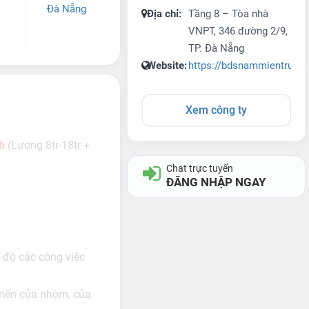
Đà Nẵng
Địa chỉ:
Tầng 8 – Tòa nhà
VNPT, 346 đường 2/9,
TP. Đà Nẵng
Website:
https://bdsnammientrung
Xem công ty
h
(Lương 8tr-18tr +
Chat trực tuyến
ĐĂNG NHẬP NGAY
 độ các công việc
triển của nhóm, của