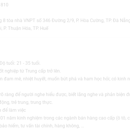
 810
 8 tòa nhà VNPT số 346 Đường 2/9, P. Hòa Cường, TP. Đà Nẵn
, P. Thuận Hóa, TP. Huế
ộ tuổi: 21 - 35 tuổi.
ốt nghiệp từ Trung cấp trở lên.
ần đam mê, nhiệt huyết, muốn bứt phá và ham học hỏi; có kinh n
y rõ ràng để người nghe hiểu được, biết lắng nghe và phản biện đ
ng, trẻ trung, trung thực.
h để làm việc
ó 01 năm kinh nghiệm trong các ngành bán hàng cao cấp (ô tô, các
 bảo hiểm, tư vấn tài chính, hàng không, …