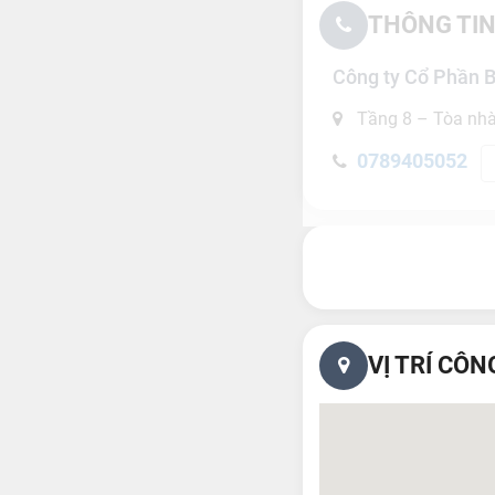
THÔNG TIN
Công ty Cổ Phần 
Tầng 8 – Tòa nhà
0789405052
VỊ TRÍ CÔN