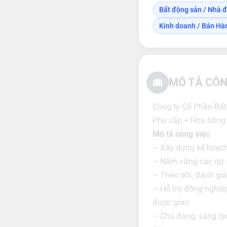
Bất động sản / Nhà đ
Kinh doanh / Bán Hà
MÔ TẢ CÔN
Công ty Cổ Phần Bấ
Phụ cấp + Hoa hồng v
Mô tả công việc
– Xây dựng kế hoạc
– Nắm vững các dự án
– Theo dõi, đánh giá
– Hỗ trợ đồng nghiệ
được giao
– Chủ động, sáng tạo