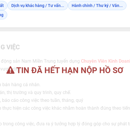
ất
Dịch vụ khác hàng / Tư vấn...
Hành chính / Thư ký / Văn...
ng
G VIỆC
t động sản Nam Miền Trung tuyển dụng
Chuyên Viên Kinh Doan
TIN ĐÃ HẾT HẠN NỘP HỒ SƠ
ượt trội)
h bán hàng cá nhân.
, thị trường và quy trình, quy chế.
, báo cáo công việc theo tuần, tháng, quý
p thực hiện các công việc khác nhằm hoàn thành đúng theo tiến
 trong công việc, đưa ra ý tưởng hợp lý đóng góp cho sự phát 