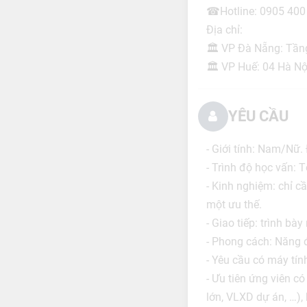
☎Hotline: 0905 400
Địa chỉ:
🏛 VP Đà Nẵng: Tầng
🏛 VP Huế: 04 Hà Nội
YÊU CẦU
- Giới tính: Nam/Nữ. Đ
- Trình độ học vấn: T
- Kinh nghiệm: chỉ c
một ưu thế.
- Giao tiếp: trình bà
- Phong cách: Năng độ
- Yêu cầu có máy tín
- Ưu tiên ứng viên c
lớn, VLXD dự án, …),