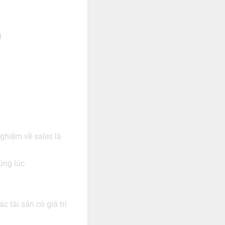
g
ghiệm về sales là
úng lúc.
 tài sản có giá trị