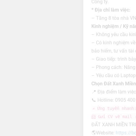
Công ty.
* Địa chỉ làm việc:
– Tầng 8 tòa nhà VN
Kinh nghiệm / Kỹ năn
– Không yêu cầu kin
– Có kinh nghiệm về 
bảo hiểm, tư vấn tài
– Giao tiếp: trình b
– Phong cách: Năng đ
– Yêu cầu có Laptop
Chọn Đất Xanh Miền 
📍 Địa điểm làm việ
📞 Hotline: 0905 400
✍️ Ứng tuyển nhan
📨 Gửi CV về mail
ĐẤT XANH MIỀN TR
🌎Website:
https://