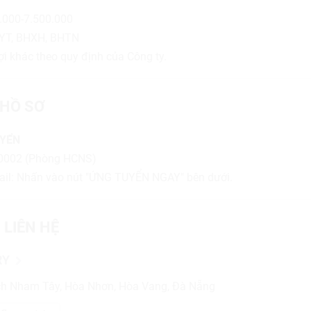
.000-7.500.000
YT, BHXH, BHTN
ợi khác theo quy định của Công ty.
HỒ SƠ
UYỂN
50002 (Phòng HCNS)
ail: Nhấn vào nút "ỨNG TUYỂN NGAY" bên dưới.
 LIÊN HỆ
RY
h Nham Tây, Hòa Nhơn, Hòa Vang, Đà Nẵng