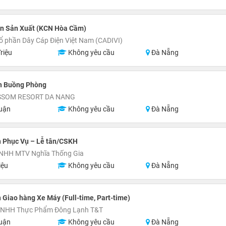
n Sản Xuất (KCN Hòa Cầm)
ổ phần Dây Cáp Điện Việt Nam (CADIVI)
riệu
Không yêu cầu
Đà Nẵng
n Buồng Phòng
SSOM RESORT DA NANG
uận
Không yêu cầu
Đà Nẵng
n Phục Vụ – Lễ tân/CSKH
TNHH MTV Nghĩa Thống Gia
iệu
Không yêu cầu
Đà Nẵng
 Giao hàng Xe Máy (Full-time, Part-time)
TNHH Thực Phẩm Đông Lạnh T&T
uận
Không yêu cầu
Đà Nẵng