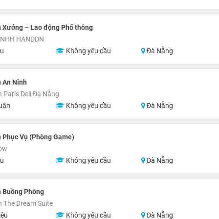
n Xưởng – Lao động Phổ thông
 TNHH HANDDN
ệu
Không yêu cầu
Đà Nẵng
 An Ninh
 Paris Deli Đà Nẵng
uận
Không yêu cầu
Đà Nẵng
n Phục Vụ (Phòng Game)
ow
ệu
Không yêu cầu
Đà Nẵng
n Buồng Phòng
 The Dream Suite
iệu
Không yêu cầu
Đà Nẵng