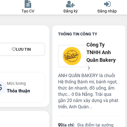
Tạo CV
Đăng ký
Đăng nhập
THÔNG TIN CÔNG TY
Công Ty
LƯU TIN
TNHH Anh
Quân Bakery
ANH QUÂN BAKERY là chuỗi
Hệ thống Bánh mì, bánh ngọt,
Mức lương
thức ăn nhanh, đồ uống, ẩm
Thỏa thuận
thực… ở Đà Nẵng. Trải qua
gần 20 năm xây dựng và phát
triển, Anh Quân...
Địa chỉ:
Địa điểm tại xưởng: