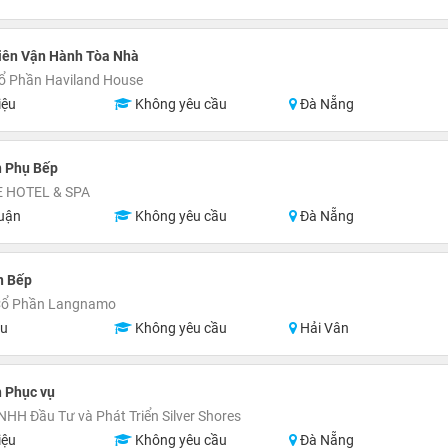
iên Vận Hành Tòa Nhà
ổ Phần Haviland House
iệu
Không yêu cầu
Đà Nẵng
n Phụ Bếp
 HOTEL & SPA
uận
Không yêu cầu
Đà Nẵng
n Bếp
Cổ Phần Langnamo
ệu
Không yêu cầu
Hải Vân
 Phục vụ
NHH Đầu Tư và Phát Triển Silver Shores
iệu
Không yêu cầu
Đà Nẵng