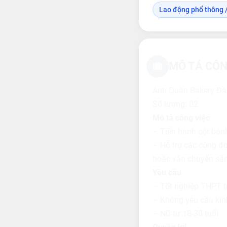
Lao động phổ thông /
MÔ TẢ CÔN
Anh Quân Bakery Đà
Số lượng: 02
Mô tả công việc
– Tiến hành cột bán
– Hỗ trợ các công đo
hoặc vận chuyển sả
Yêu cầu
– Tốt nghiệp THPT tr
– Không yêu cầu kin
– Nữ từ 18-30 tuổi