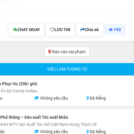
Sao chép
CHAT NGAY
LƯU TIN
Chia sẻ
193
Báo cáo sai phạm
VIỆC LÀM TƯƠNG TỰ
 Phục Vụ (25K/ giờ)
Ấn Độ Family Indian
ệu
Không yêu cầu
Đà Nẵng
Phổ thông – Sản xuất Tóc xuất khẩu
NHH MTV Sản Xuất Tóc Nối Việt Nam Hưng Thịnh 28
iệu
Không yêu cầu
Đà Nẵng