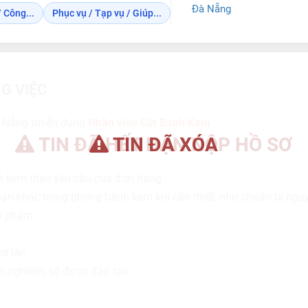
Đà Nẵng
 Công...
Phục vụ / Tạp vụ / Giúp...
G VIỆC
 Nẵng tuyển dụng
Nhân viên Cột Bánh Kem
TIN ĐÃ HẾT HẠN NỘP HỒ SƠ
TIN ĐÃ XÓA
h kem theo yêu cầu của đơn hàng
ạn khác trong phòng bánh kem khi cần thiết, như chuẩn bị nguy
n phẩm.
ở lên
h nghiệm, sẽ được đào tạo