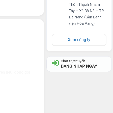
Thôn Thạch Nham
Tây – Xã Bà Nà – TP.
Đà Nẵng (Gần Bệnh
viện Hòa Vang)
Xem công ty
Chat trực tuyến
ĐĂNG NHẬP NGAY
ên liệu, đóng gói