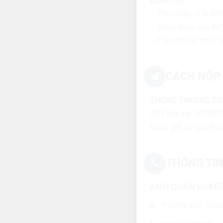
Quyền lợi
– Thu nhập từ 5.500
– Được tham gia BH
– Các chế độ, phúc l
CÁCH NỘP 
THÔNG TIN ỨNG T
SĐT liên hệ: 09356
Hoặc gửi CV qua Em
THÔNG TIN
ANH QUÂN BAKE
Trường Sơn, Thạc