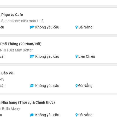
 Phục vụ Cafe
lâuphai cơm niêu món Huế
iệu
Không yêu cầu
Đà Nẵng
 Phổ Thông (20 Nam/ Nữ)
TNHH Dệt May Better
uận
Không yêu cầu
Liên Chiểu
n Bảo Vệ
PA
uận
Không yêu cầu
Đà Nẵng
 Nhà hàng (Thời vụ & Chính thức)
 Bella Merry
ệu
Không yêu cầu
Đà Nẵng