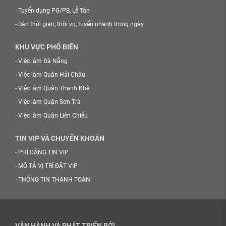
-
Tuyển dụng PG/PB, Lễ Tân
-
Bán thời gian, thời vụ, tuyển nhanh trong ngày
KHU VỰC PHỔ BIẾN
-
Việc làm Đà Nẵng
-
Việc làm Quận Hải Châu
-
Việc làm Quận Thanh Khê
-
Việc làm Quận Sơn Trà
-
Việc làm Quận Liên Chiểu
TIN VIP VÀ CHUYỂN KHOẢN
-
PHÍ ĐĂNG TIN VIP
-
MÔ TẢ VỊ TRÍ ĐẶT VIP
-
THÔNG TIN THANH TOÁN
VẬN HÀNH VÀ PHÁT TRIỂN BỞI