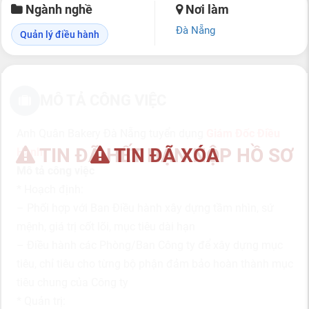
Ngành nghề
Nơi làm
Đà Nẵng
Quản lý điều hành
MÔ TẢ CÔNG VIỆC
Anh Quân Bakery Đà Nẵng tuyển dụng
Giám Đốc Điều
TIN ĐÃ HẾT HẠN NỘP HỒ SƠ
TIN ĐÃ XÓA
Hành
Mô tả công việc
* Hoạch định:
– Phối hợp với Ban Điều hành xây dựng tầm nhìn, sứ
mệnh, giá trị cốt lõi, mục tiêu dài hạn
– Điều hành các Phòng/Ban Công ty để xây dựng mục
tiêu, chỉ tiêu cho từng bộ phận đảm bảo hoàn thành mục
tiêu chung của Công ty
* Quản trị: