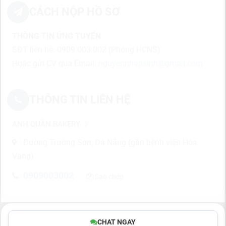
CÁCH NỘP HỒ SƠ
THÔNG TIN ỨNG TUYỂN
SĐT liên hệ: 0909 003 002 (Phòng HCNS)
Hoặc gửi CV qua Email:
nguyennhansinh@gmail.com
THÔNG TIN LIÊN HỆ
ANH QUÂN BAKERY
Đường Trường Sơn, Đà Nẵng (gần bệnh viện Hòa
Vang)
0909003002
Sao chép
CHAT NGAY