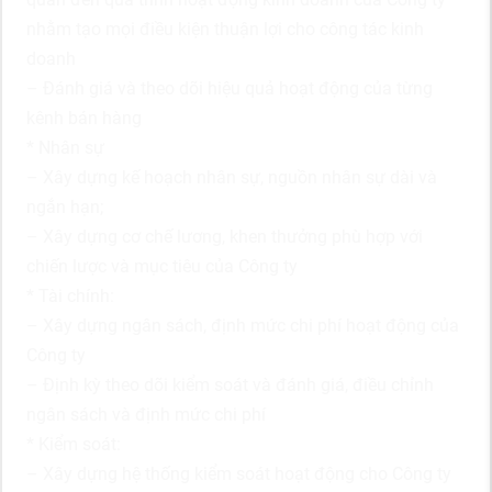
nhằm tạo mọi điều kiện thuận lợi cho công tác kinh
doanh
– Đánh giá và theo dõi hiệu quả hoạt động của từng
kênh bán hàng
* Nhân sự
– Xây dựng kế hoạch nhân sự, nguồn nhân sự dài và
ngắn hạn;
– Xây dựng cơ chế lương, khen thưởng phù hợp với
chiến lược và mục tiêu của Công ty
* Tài chính:
– Xây dựng ngân sách, định mức chi phí hoạt động của
Công ty
– Định kỳ theo dõi kiểm soát và đánh giá, điều chỉnh
ngân sách và định mức chi phí
* Kiểm soát:
– Xây dựng hệ thống kiểm soát hoạt động cho Công ty