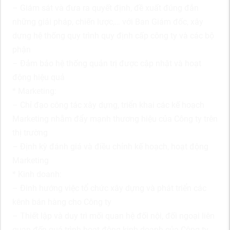
– Giám sát và đưa ra quyết định, đề xuất đúng đắn
những giải pháp, chiến lược,… với Ban Giám đốc, xây
dựng hệ thống quy trình quy định cấp công ty và các bộ
phận
– Đảm bảo hệ thống quản trị được cập nhật và hoạt
động hiệu quả
* Marketing:
– Chỉ đạo công tác xây dựng, triển khai các kế hoạch
Marketing nhằm đẩy mạnh thương hiệu của Công ty trên
thị trường
– Định kỳ đánh giá và điều chỉnh kế hoạch, hoạt động
Marketing
* Kinh doanh:
– Đinh hướng việc tổ chức xây dựng và phát triển các
kênh bán hàng cho Công ty
– Thiết lập và duy trì mối quan hệ đối nội, đối ngoại liên
quan đến quá trình hoạt động kinh doanh của Công ty