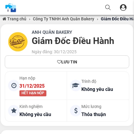
Trang chủ
›
Công Ty TNHH Anh Quân Bakery
›
Giám Đốc Điều H
ANH QUÂN BAKERY
Giám Đốc Điều Hành
Ngày đăng: 30/12/2025
LƯU TIN
Hạn nộp
Trình độ
31/12/2025
Không yêu cầu
HẾT HẠN NỘP
Kinh nghiệm
Mức lương
Không yêu cầu
Thỏa thuận