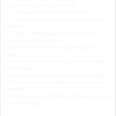
– Có khả năng tổ chức và lãnh đạo tốt
– Có khả năng ứng biến và xử lý vấn đề tốt
– Là người quyết đoán, có tinh thần trách nhiệm cao
Phúc lợi
– Thưởng Lễ, Tết, hiệu quả công việc, kết quả kinh
doanh, giải thưởng sáng tạo…
– Các loại BHXH, chế độ lao động, chính sách công
đoàn…
– Môi trường làm việc nhân văn, thoải mái, năng động,
chuyên nghiệp
– Các hoạt động kết nối, văn hóa, thể thao, cộng đồng…
– Chính sách đào tạo, thăng tiến cởi mở, nhiều cơ hội
phát triển
– Thời gian làm việc: 7h30 đến 16h30 (quản lý linh động
thời gian làm việc)