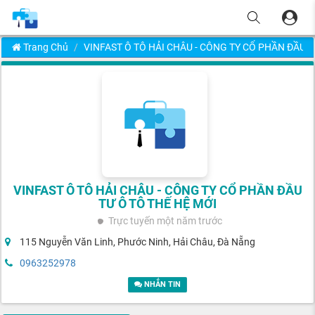
Trang Chủ
VINFAST Ô TÔ HẢI CHÂU - CÔNG TY CỔ PHẦN ĐẦU 
VINFAST Ô TÔ HẢI CHÂU - CÔNG TY CỔ PHẦN ĐẦU
TƯ Ô TÔ THẾ HỆ MỚI
Trực tuyến
một năm trước
115 Nguyễn Văn Linh, Phước Ninh, Hải Châu, Đà Nẵng
0963252978
NHẮN TIN