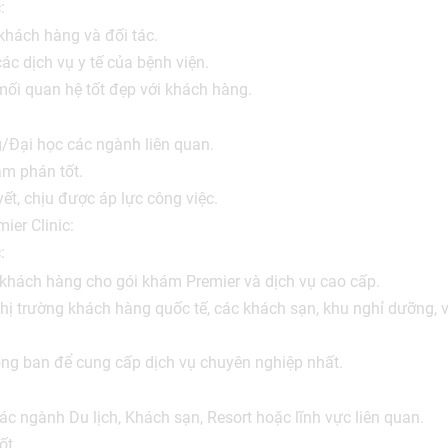
:
 khách hàng và đối tác.
các dịch vụ y tế của bệnh viện.
mối quan hệ tốt đẹp với khách hàng.
/Đại học các ngành liên quan.
àm phán tốt.
ết, chịu được áp lực công việc.
mier Clinic:
:
 khách hàng cho gói khám Premier và dịch vụ cao cấp.
thị trường khách hàng quốc tế, các khách sạn, khu nghỉ dưỡng,
òng ban để cung cấp dịch vụ chuyên nghiệp nhất.
ác ngành Du lịch, Khách sạn, Resort hoặc lĩnh vực liên quan.
ốt