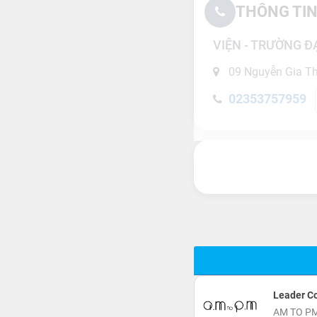
THÔNG TIN
VIỆN - TRƯỜNG Đ
09 Nguyễn Gia Th
02353757959
Leader C
AM TO PM