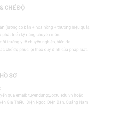
 & CHẾ ĐỘ
n (lương cơ bản + hoa hồng + thưởng hiệu quả).
 phát triển kỹ năng chuyên môn.
ôi trường y tế chuyên nghiệp, hiện đại.
c chế độ phúc lợi theo quy định của pháp luật.
HỒ SƠ
:
uyển qua email: tuyendung@pctu.edu.vn hoặc
yễn Gia Thiều, Điện Ngọc, Điện Bàn, Quảng Nam