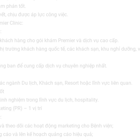
àm phán tốt.
ết, chịu được áp lực công việc.
mier Clinic:
:
 khách hàng cho gói khám Premier và dịch vụ cao cấp.
thị trường khách hàng quốc tế, các khách sạn, khu nghỉ dưỡng,
òng ban để cung cấp dịch vụ chuyên nghiệp nhất.
ác ngành Du lịch, Khách sạn, Resort hoặc lĩnh vực liên quan.
ốt
inh nghiệm trong lĩnh vực du lịch, hospitality.
ing (PR) – 1 vị trí
:
 và theo dõi các hoạt động marketing cho Bệnh viện;
 cáo và lên kế hoạch quảng cáo hiệu quả;