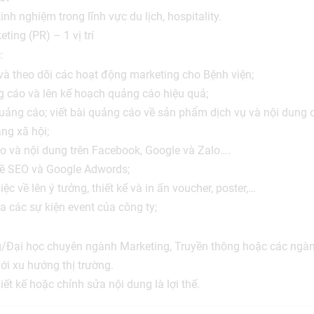
inh nghiệm trong lĩnh vực du lịch, hospitality.
ing (PR) – 1 vị trí
:
 và theo dõi các hoạt động marketing cho Bệnh viện;
 cáo và lên kế hoạch quảng cáo hiệu quả;
uảng cáo; viết bài quảng cáo về sản phẩm dịch vụ và nội dung 
ng xã hội;
o và nội dung trên Facebook, Google và Zalo….
về SEO và Google Adwords;
c về lên ý tưởng, thiết kế và in ấn voucher, poster,…
 các sự kiện event của công ty;
/Đại học chuyên ngành Marketing, Truyền thông hoặc các ngàn
ới xu hướng thị trường.
ết kế hoặc chỉnh sửa nội dung là lợi thế.