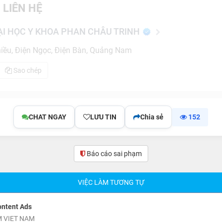
 LIÊN HỆ
ẠI HỌC Y KHOA PHAN CHÂU TRINH
iều, Điện Ngọc, Điện Bàn, Quảng Nam
Sao chép
CHAT NGAY
LƯU TIN
Chia sẻ
152
Báo cáo sai phạm
(0)
VIỆC LÀM TƯƠNG TỰ
ontent Ads
 VIET NAM