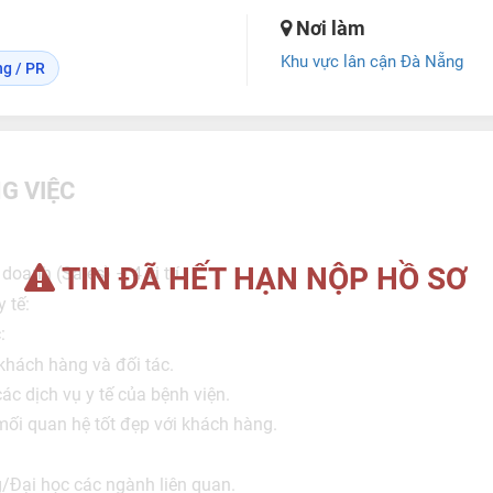
Nơi làm
Khu vực lân cận Đà Nẵng
ng / PR
G VIỆC
TIN ĐÃ HẾT HẠN NỘP HỒ SƠ
doanh (Sales) – 4 vị trí
y tế:
:
 khách hàng và đối tác.
các dịch vụ y tế của bệnh viện.
mối quan hệ tốt đẹp với khách hàng.
/Đại học các ngành liên quan.