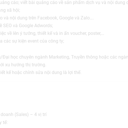
uảng cáo; viết bài quảng cáo về sản phẩm dịch vụ và nội dung 
ng xã hội;
o và nội dung trên Facebook, Google và Zalo….
về SEO và Google Adwords;
c về lên ý tưởng, thiết kế và in ấn voucher, poster,…
 các sự kiện event của công ty;
/Đại học chuyên ngành Marketing, Truyền thông hoặc các ngàn
ới xu hướng thị trường.
ết kế hoặc chỉnh sửa nội dung là lợi thế.
doanh (Sales) – 4 vị trí
y tế: