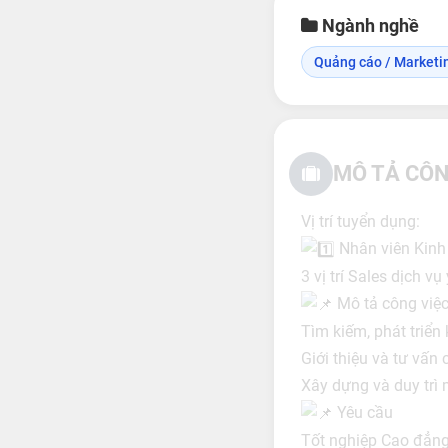
Ngành nghề
Quảng cáo / Marketi
MÔ TẢ CÔN
Vị trí tuyển dụng:
Nhân viên Kinh 
3 vị trí Sales dịch vụ 
Mô tả công việc
Tìm kiếm, phát triển
Giới thiệu và tư vấn 
Xây dựng và duy trì 
Yêu cầu
Tốt nghiệp Cao đẳng