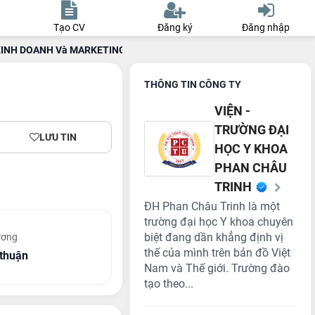
Tạo CV
Đăng ký
Đăng nhập
 KINH DOANH Và MARKETING 🌟
THÔNG TIN CÔNG TY
VIỆN -
TRƯỜNG ĐẠI
LƯU TIN
HỌC Y KHOA
PHAN CHÂU
TRINH
ĐH Phan Châu Trinh là một
trường đại học Y khoa chuyên
biệt đang dần khẳng định vị
ương
thế của mình trên bản đồ Việt
thuận
Nam và Thế giới. Trường đào
tạo theo...