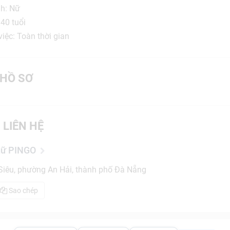
nh: Nữ
 40 tuổi
iệc: Toàn thời gian
HỒ SƠ
 LIÊN HỆ
gữ PINGO
iêu, phường An Hải, thành phố Đà Nẵng
Sao chép