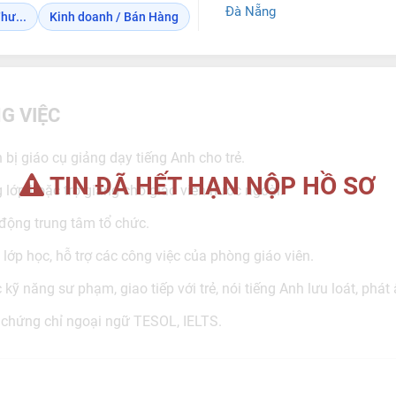
Đà Nẵng
hư...
Kinh doanh / Bán Hàng
G VIỆC
 bị giáo cụ giảng dạy tiếng Anh cho trẻ.
TIN ĐÃ HẾT HẠN NỘP HỒ SƠ
 lớp hoặc trợ giảng cho giáo viên nước ngoài.
động trung tâm tổ chức.
 lớp học, hỗ trợ các công việc của phòng giáo viên.
ức kỹ năng sư phạm, giao tiếp với trẻ, nói tiếng Anh lưu loát, phá
ó chứng chỉ ngoại ngữ TESOL, IELTS.