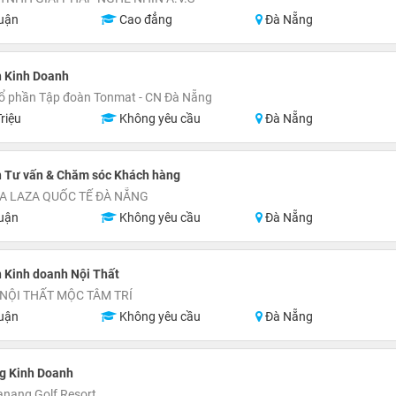
uận
Cao đẳng
Đà Nẵng
n Kinh Doanh
ổ phần Tập đoàn Tonmat - CN Đà Nẵng
riệu
Không yêu cầu
Đà Nẵng
n Tư vấn & Chăm sóc Khách hàng
A LAZA QUỐC TẾ ĐÀ NẴNG
uận
Không yêu cầu
Đà Nẵng
 Kinh doanh Nội Thất
NỘI THẤT MỘC TÂM TRÍ
uận
Không yêu cầu
Đà Nẵng
g Kinh Doanh
nang Golf Resort