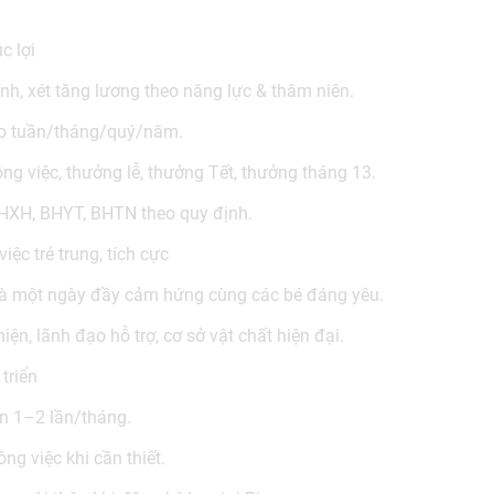
c lợi
nh, xét tăng lương theo năng lực & thâm niên.
eo tuần/tháng/quý/năm.
ng việc, thưởng lễ, thưởng Tết, thưởng tháng 13.
HXH, BHYT, BHTN theo quy định.
iệc trẻ trung, tích cực
 là một ngày đầy cảm hứng cùng các bé đáng yêu.
iện, lãnh đạo hỗ trợ, cơ sở vật chất hiện đại.
triển
n 1–2 lần/tháng.
ông việc khi cần thiết.