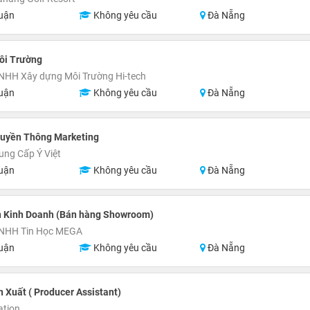
uận
Không yêu cầu
Đà Nẵng
ôi Trường
NHH Xây dựng Môi Trường Hi-tech
uận
Không yêu cầu
Đà Nẵng
ruyền Thông Marketing
ung Cấp Ý Việt
uận
Không yêu cầu
Đà Nẵng
n Kinh Doanh (Bán hàng Showroom)
TNHH Tin Học MEGA
uận
Không yêu cầu
Đà Nẵng
n Xuất ( Producer Assistant)
ation