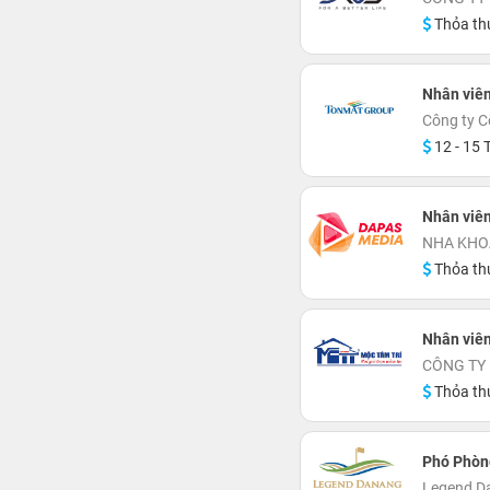
Thỏa th
Nhân viê
Công ty C
12 - 15 T
Nhân viê
NHA KHO
Thỏa th
Nhân viên
CÔNG TY 
Thỏa th
Phó Phòn
Legend Da