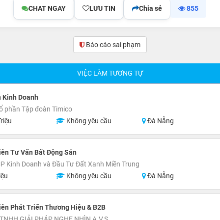
CHAT NGAY
LƯU TIN
Chia sẻ
855
Báo cáo sai phạm
(0)
VIỆC LÀM TƯƠNG TỰ
n Kinh Doanh
ổ phần Tập đoàn Timico
riệu
Không yêu cầu
Đà Nẵng
iên Tư Vấn Bất Động Sản
P Kinh Doanh và Đầu Tư Đất Xanh Miền Trung
iệu
Không yêu cầu
Đà Nẵng
iên Phát Triển Thương Hiệu & B2B
TNHH GIẢI PHÁP NGHE NHÌN A.V.S