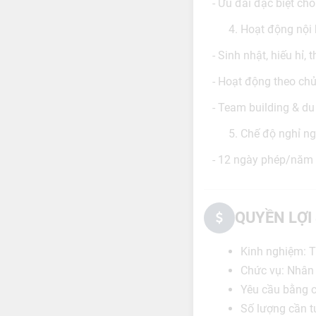
- Ưu đãi đặc biệt ch
Hoạt động nội
- Sinh nhật, hiếu hỉ, 
- Hoạt động theo chủ 
- Team building & du
Chế độ nghỉ ng
- 12 ngày phép/năm v
QUYỀN LỢI
Kinh nghiệm: T
Chức vụ: Nhân 
Yêu cầu bằng 
Số lượng cần t