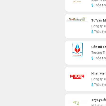
Thỏa th
Tư Vấn M
Công ty T
Thỏa th
Cán Bộ T
Trường Tr
Thỏa th
Nhân viê
Công ty 
Thỏa th
Trợ Lý Sả
NIA-Anim