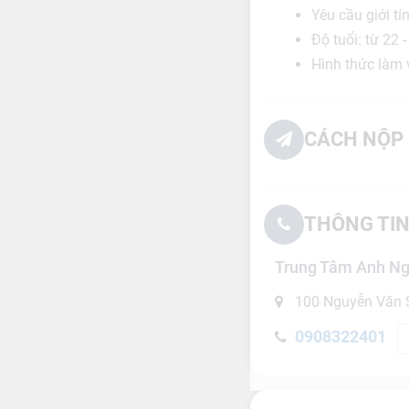
Yêu cầu giới tí
Độ tuổi: từ 22 -
Hình thức làm v
CÁCH NỘP 
THÔNG TIN
Trung Tâm Anh N
100 Nguyễn Văn S
0908322401