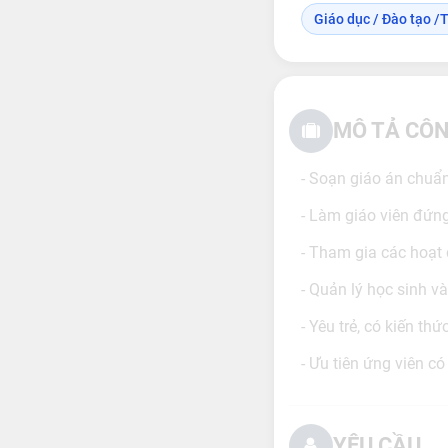
Giáo dục / Đào tạo /T
MÔ TẢ CÔN
- Soạn giáo án chuẩn
- Làm giáo viên đứng
- Tham gia các hoạt 
- Quản lý học sinh và
- Yêu trẻ, có kiến th
- Ưu tiên ứng viên c
YÊU CẦU