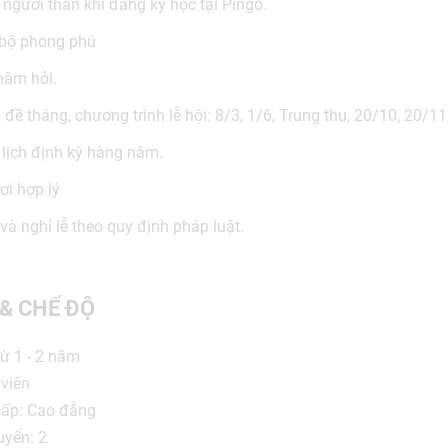
o người thân khi đăng ký học tại Pingo.
 bộ phong phú
thăm hỏi.
đề tháng, chương trình lễ hội: 8/3, 1/6, Trung thu, 20/10, 20/11
 lịch định kỳ hàng năm.
ơi hợp lý
à nghỉ lễ theo quy định pháp luật.
 & CHẾ ĐỘ
ừ 1 - 2 năm
viên
cấp: Cao đẳng
uyển: 2