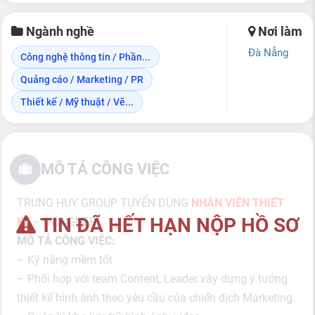
Ngành nghề
Nơi làm
Đà Nẵng
Công nghệ thông tin / Phần...
Quảng cáo / Marketing / PR
Thiết kế / Mỹ thuật / Vẽ...
MÔ TẢ CÔNG VIỆC
TRUNG HUY GROUP TUYỂN DỤNG
NHÂN VIÊN THIẾT
TIN ĐÃ HẾT HẠN NỘP HỒ SƠ
KẾ
– DESIGNER
MÔ TẢ CÔNG VIỆC:
– Kỹ năng mềm tốt
– Phối hợp với team Content, Leader xây dựng ý tưởng
thiết kế hình ảnh theo yêu cầu của chiến dịch Marketing.