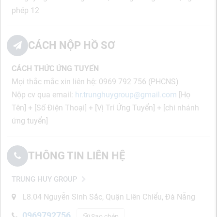
phép 12
CÁCH NỘP HỒ SƠ
CÁCH THỨC ỨNG TUYỂN
Mọi thắc mắc xin liên hệ: 0969 792 756 (PHCNS)
Nộp cv qua email:
hr.trunghuygroup@gmail.com
[Họ
Tên] + [Số Điện Thoại] + [Vị Trí Ứng Tuyển] + [chi nhánh
ứng tuyển]
THÔNG TIN LIÊN HỆ
TRUNG HUY GROUP
L8.04 Nguyễn Sinh Sắc, Quận Liên Chiểu, Đà Nẵng
0969792756
Sao chép