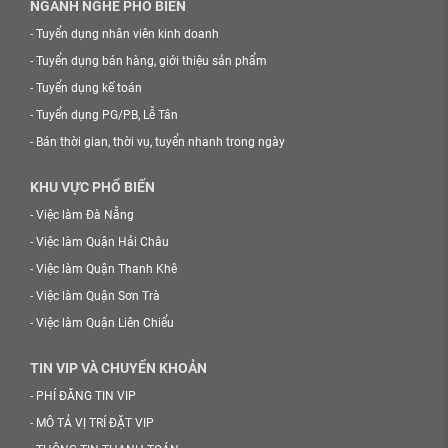
NGÀNH NGHỀ PHỔ BIẾN
-
Tuyển dụng nhân viên kinh doanh
-
Tuyển dụng bán hàng, giới thiệu sản phẩm
-
Tuyển dụng kế toán
-
Tuyển dụng PG/PB, Lễ Tân
-
Bán thời gian, thời vụ, tuyển nhanh trong ngày
KHU VỰC PHỔ BIẾN
-
Việc làm Đà Nẵng
-
Việc làm Quận Hải Châu
-
Việc làm Quận Thanh Khê
-
Việc làm Quận Sơn Trà
-
Việc làm Quận Liên Chiểu
TIN VIP VÀ CHUYỂN KHOẢN
-
PHÍ ĐĂNG TIN VIP
-
MÔ TẢ VỊ TRÍ ĐẶT VIP