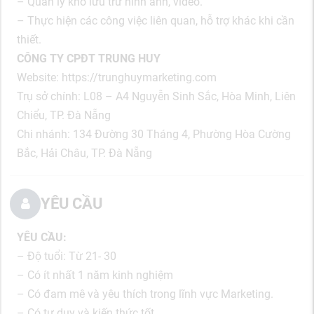
– Quản lý kho lưu trữ hình ảnh, video.
– Thực hiện các công việc liên quan, hỗ trợ khác khi cần
thiết.
CÔNG TY CPĐT TRUNG HUY
Website: https://trunghuymarketing.com
Trụ sở chính: L08 – A4 Nguyễn Sinh Sắc, Hòa Minh, Liên
Chiểu, TP. Đà Nẵng
Chi nhánh: 134 Đường 30 Tháng 4, Phường Hòa Cường
Bắc, Hải Châu, TP. Đà Nẵng
YÊU CẦU
YÊU CẦU:
– Độ tuổi: Từ 21- 30
– Có ít nhất 1 năm kinh nghiệm
– Có đam mê và yêu thích trong lĩnh vực Marketing.
– Có tư duy và kiến thức tốt