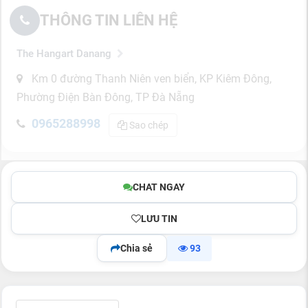
THÔNG TIN LIÊN HỆ
The Hangart Danang
Km 0 đường Thanh Niên ven biển, KP Kiêm Đông,
Phường Điện Bàn Đông, TP Đà Nẵng
0965288998
Sao chép
CHAT NGAY
LƯU TIN
Chia sẻ
93