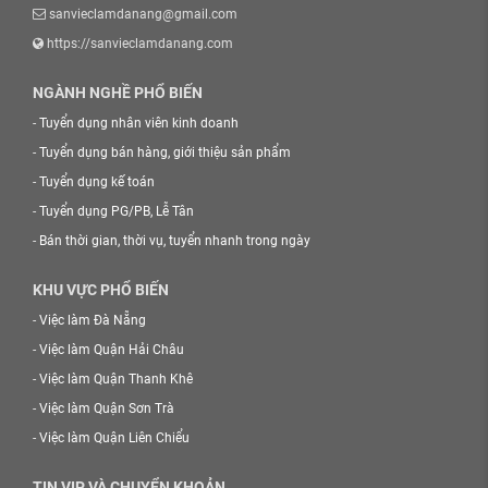
sanvieclamdanang@gmail.com
https://sanvieclamdanang.com
NGÀNH NGHỀ PHỔ BIẾN
-
Tuyển dụng nhân viên kinh doanh
-
Tuyển dụng bán hàng, giới thiệu sản phẩm
-
Tuyển dụng kế toán
-
Tuyển dụng PG/PB, Lễ Tân
-
Bán thời gian, thời vụ, tuyển nhanh trong ngày
KHU VỰC PHỔ BIẾN
-
Việc làm Đà Nẵng
-
Việc làm Quận Hải Châu
-
Việc làm Quận Thanh Khê
-
Việc làm Quận Sơn Trà
-
Việc làm Quận Liên Chiểu
TIN VIP VÀ CHUYỂN KHOẢN