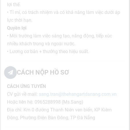
lợi thế.
• Tỉ mỉ, có trách nhiệm và có khả năng làm việc dưới áp
lực thời hạn.
Quyền lợi
• Môi trường làm việc sáng tạo, năng động, tiếp xúc
nhiều khách trong và ngoài nước.
• Lương cơ bản + thưởng theo hiệu suất.
CÁCH NỘP HỒ SƠ
CÁCH ỨNG TUYỂN
CV gửi về mail:
sang.tran@thehangartdanang.com.vn
Hoặc liên hệ: 0965288998 (Ms.Sang)
Địa chỉ: Km 0 đường Thanh Niên ven biển, KP Kiêm
Đông, Phường Điện Bàn Đông, TP Đà Nẵng