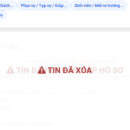
Khách...
Phục vụ / Tạp vụ / Giúp...
Sinh viên / Mới ra trường...
vụ
G VIỆC
 Gia Đình cần tuyển gấp
15 nhân viên phục vụ part-time
TIN ĐÃ HẾT HẠN NỘP HỒ SƠ
TIN ĐÃ XÓA
ệ thống Nhà hàng Cơm Gia Đình – Trung tâm TP. Đà Nẵng (Hải
Có thể đăng ký xoay ca, phù hợp lịch sinh viên)
4h00
 22h00
5.000đ/giờ (tính theo giờ)