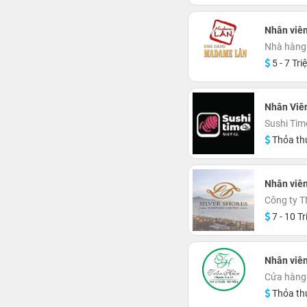
Nhân viê
Nhà hàng
5 - 7 Tri
Nhân Viê
Sushi Tim
Thỏa th
Nhân viên
Công ty T
7 - 10 Tr
Nhân viê
Cửa hàng 
Thỏa th