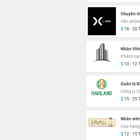
Chuyên v
Văn phòn
18 - 20 T
Nhân Viên
Khách sạn
10 - 12 T
Quản lý K
Công ty C
15 - 25 T
Nhân viên
Cửa hàng 
12 - 15 T