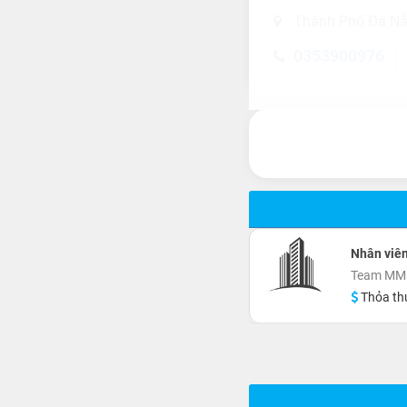
Thành Phố Đà N
0353900976
Nhân viê
Team MM
Thỏa th