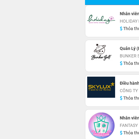
Nhân viên
HOLIDAY
Thỏa th
Quản Lý (
BUNKER 
Thỏa th
Điều hành
CÔNG TY 
Thỏa th
Nhân viê
FANTASY 
Thỏa th