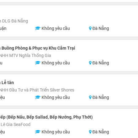
n DLG Đà Nẵng
uận
Không yêu cầu
Đà Nẵng
n Buồng Phòng & Phục vụ Khu Cắm Trại
TNHH MTV Nghĩa Thống Gia
ệu
Không yêu cầu
Đà Nẵng
 Lễ tân
NHH Đầu Tư và Phát Triển Silver Shores
iệu
Không yêu cầu
Đà Nẵng
ếp (Bếp Nấu, Bếp Sallad, Bếp Nướng, Phụ Thớt)
 Lê Gia SeaFood
iệu
Không yêu cầu
Đà Nẵng