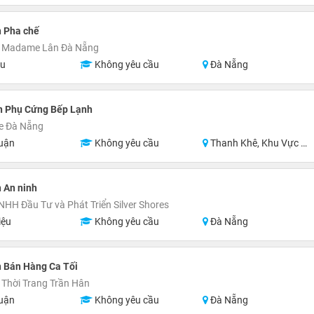
n Pha chế
 Madame Lân Đà Nẵng
ệu
Không yêu cầu
Đà Nẵng
n Phụ Cứng Bếp Lạnh
e Đà Nẵng
uận
Không yêu cầu
Thanh Khê, Khu Vực Lân Cận Đà Nẵng
 An ninh
NHH Đầu Tư và Phát Triển Silver Shores
iệu
Không yêu cầu
Đà Nẵng
n Bán Hàng Ca Tối
Thời Trang Trần Hân
uận
Không yêu cầu
Đà Nẵng