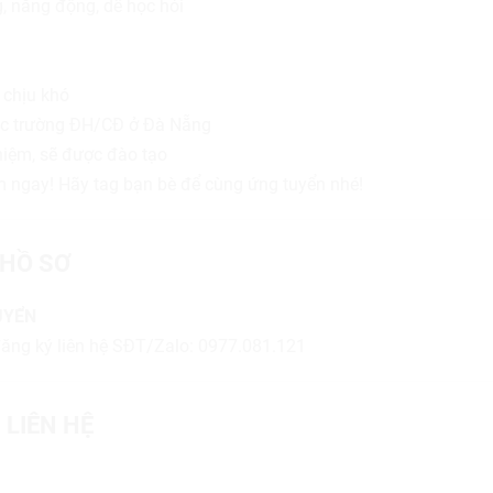
g, năng động, dễ học hỏi
 chịu khó
 các trường ĐH/CĐ ở Đà Nẵng
hiệm, sẽ được đào tạo
m ngay! Hãy tag bạn bè để cùng ứng tuyển nhé!
HỒ SƠ
UYỂN
ăng ký liên hệ SĐT/Zalo: 0977.081.121
 LIÊN HỆ