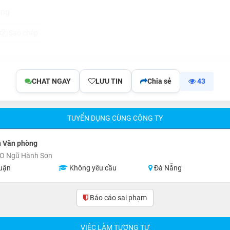
ẵng
Sao chép
CHAT NGAY
LƯU TIN
Chia sẻ
43
TUYỂN DỤNG CÙNG CÔNG TY
n Văn phòng
O Ngũ Hành Sơn
uận
Không yêu cầu
Đà Nẵng
Báo cáo sai phạm
VIỆC LÀM TƯƠNG TỰ