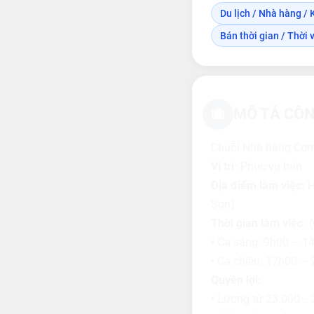
Du lịch / Nhà hàng / 
Bán thời gian / Thời 
MÔ TẢ CÔN
Chuỗi Nhà hàng Cơm
Vị trí:
Phục vụ bàn
Địa điểm làm việc:
H
Sơn)
Thời gian làm việc:
(
• Ca sáng: 9h00 – 1
• Ca chiều: 17h00 –
Quyền lợi:
• Lương từ 23.000– 2