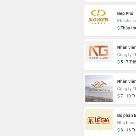
Bếp Phó
Khách sạ
Thỏa th
Nhân viê
Công ty 
5 - 7 Tri
Nhân viên
Công ty T
7 - 10 Tr
Bộ phận B
Nhà hàng
8 - 16 Tr