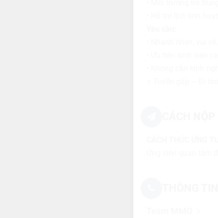
• Môi trường trẻ trun
• Hỗ trợ lịch linh hoạt
Yêu cầu:
• Nhanh nhẹn, vui vẻ,
• Ưu tiên sinh viên
• Không cần kinh ng
⚡ Tuyển gấp – Đi là
CÁCH NỘP 
CÁCH THỨC ỨNG T
Ứng viên quan tâm đ
THÔNG TIN
Team MMO