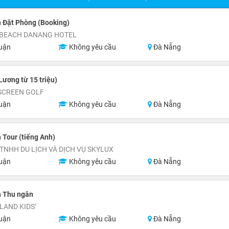
 Đặt Phòng (Booking)
 BEACH DANANG HOTEL
uận
Không yêu cầu
Đà Nẵng
Lương từ 15 triệu)
SCREEN GOLF
uận
Không yêu cầu
Đà Nẵng
 Tour (tiếng Anh)
TNHH DU LỊCH VÀ DỊCH VỤ SKYLUX
uận
Không yêu cầu
Đà Nẵng
n Thu ngân
LAND KIDS’
uận
Không yêu cầu
Đà Nẵng