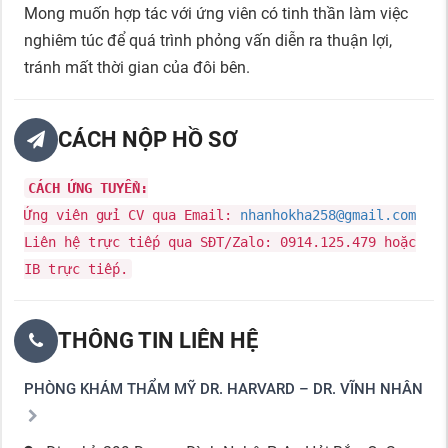
Mong muốn hợp tác với ứng viên có tinh thần làm việc
nghiêm túc để quá trình phỏng vấn diễn ra thuận lợi,
tránh mất thời gian của đôi bên.
CÁCH NỘP HỒ SƠ
CÁCH ỨNG TUYỂN:
Ứng viên gửi CV qua Email:
nhanhokha258@gmail.com
Liên hệ trực tiếp qua SĐT/Zalo: 0914.125.479 hoặc
IB trực tiếp.
THÔNG TIN LIÊN HỆ
PHÒNG KHÁM THẨM MỸ DR. HARVARD – DR. VĨNH NHÂN