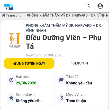
Trang chủ
›
PHÒNG KHÁM THẨM MỸ DR. HARVARD – DR. VĨNH 
PHÒNG KHÁM THẨM MỸ DR. HARVARD – DR.
VĨNH NHÂN
Điều Dưỡng Viên – Phụ
Tá
Ngày đăng: 07/08/2026
LƯU TIN
ỨNG TUYỂN NGAY
Hạn nộp
Trình độ
29/08/2026
Không yêu cầu
Kinh nghiệm
Mức lương
Không yêu cầu
Thỏa thuận