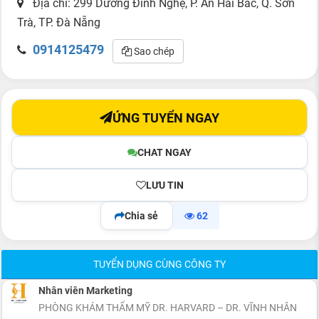
Địa chỉ: 299 Dương Đình Nghệ, P. An Hải Bắc, Q. Sơn
Trà, TP. Đà Nẵng
0914125479
Sao chép
ỨNG TUYỂN NGAY
CHAT NGAY
LƯU TIN
Chia sẻ
62
TUYỂN DỤNG CÙNG CÔNG TY
Nhân viên Marketing
PHÒNG KHÁM THẨM MỸ DR. HARVARD – DR. VĨNH NHÂN