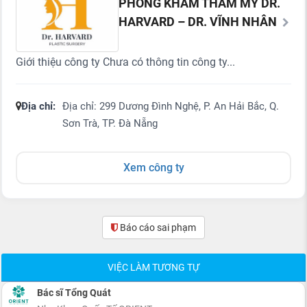
PHÒNG KHÁM THẨM MỸ DR.
HARVARD – DR. VĨNH NHÂN
Giới thiệu công ty Chưa có thông tin công ty...
Địa chỉ:
Địa chỉ: 299 Dương Đình Nghệ, P. An Hải Bắc, Q.
Sơn Trà, TP. Đà Nẵng
Xem công ty
Báo cáo sai phạm
(0)
VIỆC LÀM TƯƠNG TỰ
Bác sĩ Tổng Quát