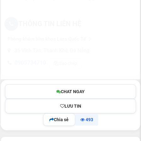
THÔNG TIN LIÊN HỆ
Phòng khám Nha khoa Laza Quốc Tế
35 Vĩnh Tân, Thanh Khê, Đà Nẵng
0905734710
Sao chép
CHAT NGAY
LƯU TIN
Chia sẻ
493