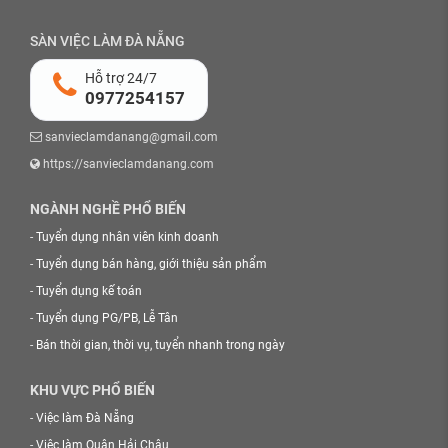
SÀN VIỆC LÀM ĐÀ NẴNG
Hỗ trợ 24/7
0977254157
sanvieclamdanang@gmail.com
https://sanvieclamdanang.com
NGÀNH NGHỀ PHỔ BIẾN
-
Tuyển dụng nhân viên kinh doanh
-
Tuyển dụng bán hàng, giới thiệu sản phẩm
-
Tuyển dụng kế toán
-
Tuyển dụng PG/PB, Lễ Tân
-
Bán thời gian, thời vụ, tuyển nhanh trong ngày
KHU VỰC PHỔ BIẾN
-
Việc làm Đà Nẵng
-
Việc làm Quận Hải Châu