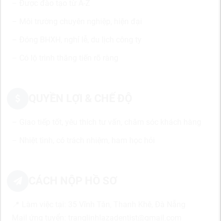
– Được đào tạo từ A-Z
– Môi trường chuyên nghiệp, hiện đại
– Đóng BHXH, nghỉ lễ, du lịch công ty
– Có lộ trình thăng tiến rõ ràng
QUYỀN LỢI & CHẾ ĐỘ
– Giao tiếp tốt, yêu thích tư vấn, chăm sóc khách hàng
– Nhiệt tình, có trách nhiệm, ham học hỏi
CÁCH NỘP HỒ SƠ
📍 Làm việc tại: 35 Vĩnh Tân, Thanh Khê, Đà Nẵng
Mail ứng tuyển: tranglinhlazadentist@gmail.com