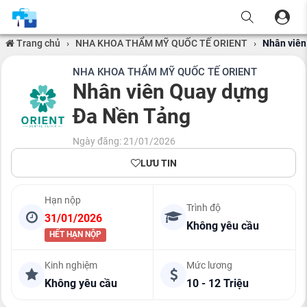
Trang chủ
›
NHA KHOA THẨM MỸ QUỐC TẾ ORIENT
›
Nhân viên
NHA KHOA THẨM MỸ QUỐC TẾ ORIENT
Nhân viên Quay dựng
Đa Nền Tảng
Ngày đăng: 21/01/2026
LƯU TIN
Hạn nộp
Trình độ
31/01/2026
Không yêu cầu
HẾT HẠN NỘP
Kinh nghiệm
Mức lương
Không yêu cầu
10 - 12 Triệu