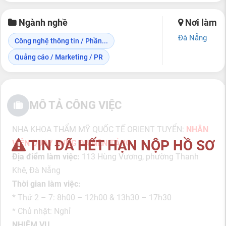
Ngành nghề
Nơi làm
Đà Nẵng
Công nghệ thông tin / Phần...
Quảng cáo / Marketing / PR
MÔ TẢ CÔNG VIỆC
NHA KHOA THẨM MỸ QUỐC TẾ ORIENT TUYỂN:
NHÂN
TIN ĐÃ HẾT HẠN NỘP HỒ SƠ
VIÊN QUAY DỰNG ĐA NỀN TẢNG
Địa điểm làm việc:
113 Hùng Vương, phường Thanh
Khê, Đà Nẵng
Thời gian làm việc:
* Thứ 2 – 7: 8h00 – 12h00 & 13h30 – 17h30
* Chủ nhật: Nghỉ
NHIỆM VỤ