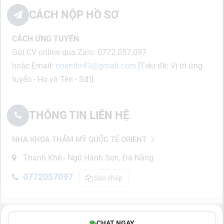
CÁCH NỘP HỒ SƠ
CÁCH ỨNG TUYỂN
Gửi CV online qua Zalo: 0772.057.097
hoặc Email:
orienthr43@gmail.com
[Tiêu đề: Vị trí ứng
tuyển - Họ và Tên - Sđt]
THÔNG TIN LIÊN HỆ
NHA KHOA THẨM MỸ QUỐC TẾ ORIENT
Thanh Khê - Ngũ Hành Sơn, Đà Nẵng
0772057097
Sao chép
CHAT NGAY