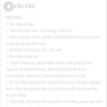
YÊU CẦU
YÊU CẦU
1.Yêu cầu cơ bản
– Trình độ học vấn: Cao Đẳng/ Đại Học
– Kinh nghiệm: Kinh nghiệm tối thiểu 01 năm trong vị trí
Quay dựng đa nền tảng
– Độ tuổi: Độ tuổi từ 20 – 27 tuổi
2.Yêu cầu năng lực
– Thành thạo các phần mềm chỉnh sửa, dựng phim
Capcut, Adobe Premiere, After Effects (biết thêm
Photoshop, Audition, DaVinci Resolve là lợi thế).
– Có kỹ năng quay phim bằng máy quay chuyên nghiệp
hoặc điện thoại theo tiêu chuẩn sản xuất nội dung trên
đa nền tảng.
– Hiểu biết về bố cục khung hình, ánh sáng, màu sắc, âm