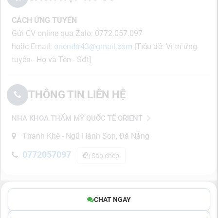
CÁCH ỨNG TUYỂN
Gửi CV online qua Zalo: 0772.057.097
hoặc Email:
orienthr43@gmail.com
[Tiêu đề: Vị trí ứng
tuyển - Họ và Tên - Sđt]
THÔNG TIN LIÊN HỆ
NHA KHOA THẨM MỸ QUỐC TẾ ORIENT
Thanh Khê - Ngũ Hành Sơn, Đà Nẵng
0772057097
Sao chép
CHAT NGAY