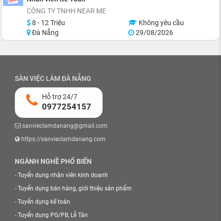
CÔNG TY TNHH NEAR ME
8 - 12 Triệu
Không yêu cầu
Đà Nẵng
29/08/2026
SÀN VIỆC LÀM ĐÀ NẴNG
Hỗ trợ 24/7
0977254157
sanvieclamdanang@gmail.com
https://sanvieclamdanang.com
NGÀNH NGHỀ PHỔ BIẾN
-
Tuyển dụng nhân viên kinh doanh
-
Tuyển dụng bán hàng, giới thiệu sản phẩm
-
Tuyển dụng kế toán
-
Tuyển dụng PG/PB, Lễ Tân