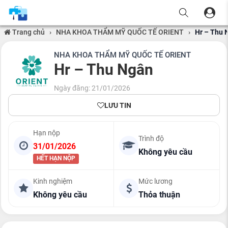
Trang chủ
›
NHA KHOA THẨM MỸ QUỐC TẾ ORIENT
›
Hr – Thu 
NHA KHOA THẨM MỸ QUỐC TẾ ORIENT
Hr – Thu Ngân
Ngày đăng: 21/01/2026
LƯU TIN
Hạn nộp
Trình độ
31/01/2026
Không yêu cầu
HẾT HẠN NỘP
Kinh nghiệm
Mức lương
Không yêu cầu
Thỏa thuận