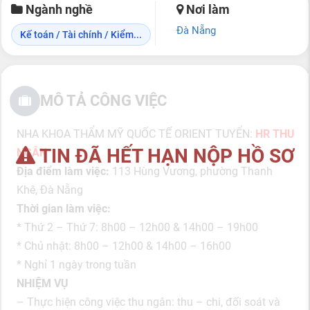
Ngành nghề
Nơi làm
Đà Nẵng
Kế toán / Tài chính / Kiểm...
MÔ TẢ CÔNG VIỆC
NHA KHOA THẨM MỸ QUỐC TẾ ORIENT TUYỂN:
HR THU
TIN ĐÃ HẾT HẠN NỘP HỒ SƠ
NGÂN
Địa điểm làm việc:
113 Hùng Vương, phường Thanh
Khê, Đà Nẵng
Thời gian làm việc:
* Thứ 2 – Thứ 7: 8h00 – 12h00 & 14h00 – 19h00
* Chủ nhật: 8h00 – 12h00 & 14h00 – 16h00
* Nghỉ 1 ngày trong tuần
NHIỆM VỤ
– Thực hiện công việc thu ngân: thu – chi, đối soát và