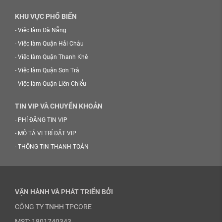
KHU VỰC PHỔ BIẾN
-
Việc làm Đà Nẵng
-
Việc làm Quận Hải Châu
-
Việc làm Quận Thanh Khê
-
Việc làm Quận Sơn Trà
-
Việc làm Quận Liên Chiểu
TIN VIP VÀ CHUYỂN KHOẢN
-
PHÍ ĐĂNG TIN VIP
-
MÔ TẢ VỊ TRÍ ĐẶT VIP
-
THÔNG TIN THANH TOÁN
VẬN HÀNH VÀ PHÁT TRIỂN BỞI
CÔNG TY TNHH TPCORE
MST: 1801740343