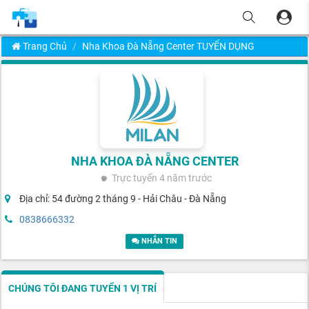
Trang Chủ
Nha Khoa Đà Nẵng Center TUYỂN DỤNG
NHA KHOA ĐÀ NẴNG CENTER
Trực tuyến
4 năm trước
Địa chỉ: 54 đường 2 tháng 9 - Hải Châu - Đà Nẵng
0838666332
NHẮN TIN
CHÚNG TÔI ĐANG TUYỂN 1 VỊ TRÍ