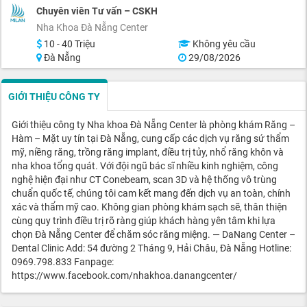
Chuyên viên Tư vấn – CSKH
Nha Khoa Đà Nẵng Center
10 - 40 Triệu
Không yêu cầu
Đà Nẵng
29/08/2026
GIỚI THIỆU CÔNG TY
Giới thiệu công ty Nha khoa Đà Nẵng Center là phòng khám Răng –
Hàm – Mặt uy tín tại Đà Nẵng, cung cấp các dịch vụ răng sứ thẩm
mỹ, niềng răng, trồng răng implant, điều trị tủy, nhổ răng khôn và
nha khoa tổng quát. Với đội ngũ bác sĩ nhiều kinh nghiệm, công
nghệ hiện đại như CT Conebeam, scan 3D và hệ thống vô trùng
chuẩn quốc tế, chúng tôi cam kết mang đến dịch vụ an toàn, chính
xác và thẩm mỹ cao. Không gian phòng khám sạch sẽ, thân thiện
cùng quy trình điều trị rõ ràng giúp khách hàng yên tâm khi lựa
chọn Đà Nẵng Center để chăm sóc răng miệng. — DaNang Center –
Dental Clinic Add: 54 đường 2 Tháng 9, Hải Châu, Đà Nẵng Hotline:
0969.798.833 Fanpage:
https://www.facebook.com/nhakhoa.danangcenter/